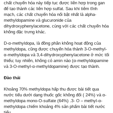
chất chuyển hóa này tiếp tục được liên hợp trong gan
để tạo thành các liên hợp sulfat. Sau khi tiêm tĩnh
mạch, các chất chuyển hóa nổi bật nhất là alpha-
methyldopamine và glucuronide của
dihydroxyphenylacetone, cùng với các chất chuyển hóa
không đặc trưng khác.
D-α-methyldopa, là đồng phân không hoạt động của
methyldopa, cũng được chuyển hóa thành 3-O-methyl-
α-methyldopa và 3,4-dihydroxyphenylacetone ở mức tối
thiểu; tuy nhiên, không có amin nào (α-methyldopamine
và 3-O-methyl-α-methyldopamine) được tạo thành.
Đào thải
Khoảng 70% methyldopa hấp thu được bài tiết qua
nước tiểu dưới dạng thuốc gốc không đổi ( 24%) và α-
methyldopa mono-O-sulfate (64%) .3- O – methyl-α-
methyldopa chiếm khoảng 4% sản phẩm bài tiết nước
tiểu.