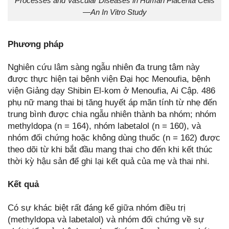
Processes and Vascular Diseases in Human Placenta Cells
—An In Vitro Study
Phương pháp
Nghiên cứu lâm sàng ngẫu nhiên đa trung tâm này
được thực hiện tại bệnh viện Đại học Menoufia, bệnh
viện Giảng dạy Shibin El-kom ở Menoufia, Ai Cập. 486
phụ nữ mang thai bị tăng huyết áp mãn tính từ nhẹ đến
trung bình được chia ngẫu nhiên thành ba nhóm; nhóm
methyldopa (n = 164), nhóm labetalol (n = 160), và
nhóm đối chứng hoặc không dùng thuốc (n = 162) được
theo dõi từ khi bắt đầu mang thai cho đến khi kết thúc
thời kỳ hậu sản để ghi lại kết quả của mẹ và thai nhi.
Kết quả
Có sự khác biệt rất đáng kể giữa nhóm điều trị
(methyldopa và labetalol) và nhóm đối chứng về sự