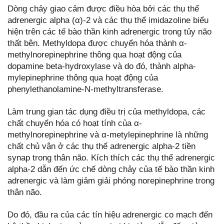
Dòng chảy giao cảm được điều hòa bởi các thụ thể
adrenergic alpha (α)-2 và các thụ thể imidazoline biểu
hiện trên các tế bào thần kinh adrenergic trong tủy não
thất bên. Methyldopa được chuyển hóa thành α-
methylnorepinephrine thông qua hoạt động của
dopamine beta-hydroxylase và do đó, thành alpha-
mylepinephrine thông qua hoạt động của
phenylethanolamine-N-methyltransferase.
Làm trung gian tác dụng điều trị của methyldopa, các
chất chuyển hóa có hoạt tính của α-
methylnorepinephrine và α-metylepinephrine là những
chất chủ vận ở các thụ thể adrenergic alpha-2 tiền
synap trong thân não. Kích thích các thụ thể adrenergic
alpha-2 dẫn đến ức chế dòng chảy của tế bào thần kinh
adrenergic và làm giảm giải phóng norepinephrine trong
thân não.
Do đó, đầu ra của các tín hiệu adrenergic co mạch đến