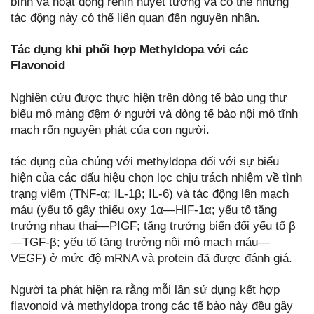
bình và hoạt động renin huyết tương và có thể những
tác động này có thể liên quan đến nguyên nhân.
Tác dụng khi phối hợp Methyldopa với các
Flavonoid
Nghiên cứu được thực hiện trên dòng tế bào ung thư
biểu mô màng đệm ở người và dòng tế bào nội mô tĩnh
mạch rốn nguyên phát của con người.
tác dụng của chúng với methyldopa đối với sự biểu
hiện của các dấu hiệu chọn lọc chịu trách nhiệm về tình
trạng viêm (TNF-α; IL-1β; IL-6) và tác động lên mạch
máu (yếu tố gây thiếu oxy 1α—HIF-1α; yếu tố tăng
trưởng nhau thai—PIGF; tăng trưởng biến đổi yếu tố β
—TGF-β; yếu tố tăng trưởng nội mô mạch máu—
VEGF) ở mức độ mRNA và protein đã được đánh giá.
Người ta phát hiện ra rằng mỗi lần sử dụng kết hợp
flavonoid và methyldopa trong các tế bào này đều gây