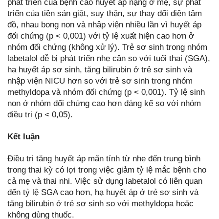
phát triển của bệnh cao huyết áp nặng ở mẹ, sự phát
triển của tiền sản giật, suy thận, sự thay đổi điện tâm
đồ, nhau bong non và nhập viện nhiều lần vì huyết áp
đối chứng (p < 0,001) với tỷ lệ xuất hiện cao hơn ở
nhóm đối chứng (không xử lý). Trẻ sơ sinh trong nhóm
labetalol dễ bị phát triển nhẹ cân so với tuổi thai (SGA),
hạ huyết áp sơ sinh, tăng bilirubin ở trẻ sơ sinh và
nhập viện NICU hơn so với trẻ sơ sinh trong nhóm
methyldopa và nhóm đối chứng (p < 0,001). Tỷ lệ sinh
non ở nhóm đối chứng cao hơn đáng kể so với nhóm
điều trị (p < 0,05).
Kết luận
Điều trị tăng huyết áp mãn tính từ nhẹ đến trung bình
trong thai kỳ có lợi trong việc giảm tỷ lệ mắc bệnh cho
cả mẹ và thai nhi. Việc sử dụng labetalol có liên quan
đến tỷ lệ SGA cao hơn, hạ huyết áp ở trẻ sơ sinh và
tăng bilirubin ở trẻ sơ sinh so với methyldopa hoặc
không dùng thuốc.