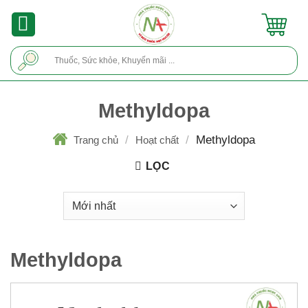
Skip
to
content
Tìm
kiếm:
Methyldopa
/
/
Methyldopa
Trang chủ
Hoạt chất
LỌC
Methyldopa