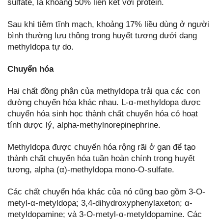
sulfate, là khoảng 50% liên kết với protein.
Sau khi tiêm tĩnh mạch, khoảng 17% liều dùng ở người
bình thường lưu thông trong huyết tương dưới dạng
methyldopa tự do.
Chuyển hóa
Hai chất đồng phân của methyldopa trải qua các con
đường chuyển hóa khác nhau. L-α-methyldopa được
chuyển hóa sinh học thành chất chuyển hóa có hoạt
tính dược lý, alpha-methylnorepinephrine.
Methyldopa được chuyển hóa rộng rãi ở gan để tạo
thành chất chuyển hóa tuần hoàn chính trong huyết
tương, alpha (α)-methyldopa mono-O-sulfate.
Các chất chuyển hóa khác của nó cũng bao gồm 3-O-
metyl-α-metyldopa; 3,4-dihydroxyphenylaxeton; α-
metyldopamine; và 3-O-metyl-α-metyldopamine. Các