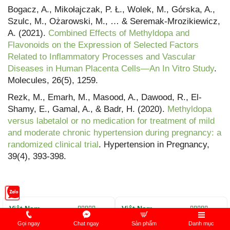
Bogacz, A., Mikołajczak, P. Ł., Wolek, M., Górska, A.,
Szulc, M., Ożarowski, M., … & Seremak-Mrozikiewicz,
A. (2021).
Combined Effects of Methyldopa and
Flavonoids on the Expression of Selected Factors
Related to Inflammatory Processes and Vascular
Diseases in Human Placenta Cells—An In Vitro Study
.
Molecules, 26(5), 1259.
Rezk, M., Emarh, M., Masood, A., Dawood, R., El-
Shamy, E., Gamal, A., & Badr, H. (2020).
Methyldopa
versus labetalol or no medication for treatment of mild
and moderate chronic hypertension during pregnancy: a
randomized clinical trial
. Hypertension in Pregnancy,
39(4), 393-398.
Việt Nam
Việt Nam
Được xếp
Được xếp
Gọi ngay
Chat ngay
Sản phẩm
Danh mục
hạng
5.00
5
hạng
5.00
5