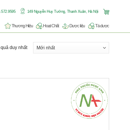
.572.9595
149 Nguyễn Huy Tưởng, Thanh Xuân, Hà Nội
Thương Hiệu
Hoạt Chất
Dược liệu
Tá dược
t quả duy nhất