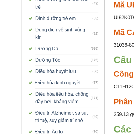
Mã UN
(49)
trẻ
UI82K0T
Dinh dưỡng trẻ em
(55)
Dung dịch vệ sinh vùng
Mã C
(82)
kín
31036-80
Dưỡng Da
(895)
Cấu 
Dưỡng Tóc
(176)
Điều hòa huyết lưu
(60)
Công
Điều hòa kinh nguyệt
(57)
C11H12
Điều hòa tiêu hóa, chống
(171)
Phân
đầy hơi, kháng viêm
Điều trị Alzheimer, sa sút
259.13 g
(49)
trí tuệ, suy giảm trí nhớ
Các 
Điều trị Âu lo
(60)