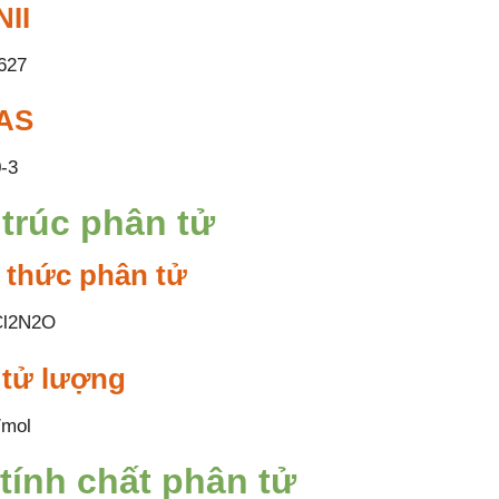
II
627
AS
-3
trúc phân tử
 thức phân tử
Cl2N2O
 tử lượng
/mol
tính chất phân tử