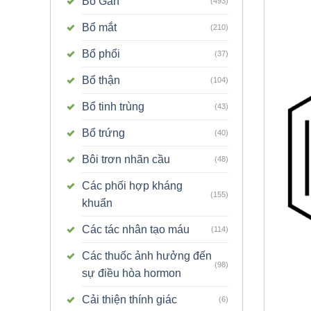
Bổ Gan
(493)
Bổ mắt
(210)
Bổ phổi
(37)
Bổ thận
(104)
Bổ tinh trùng
(43)
Bổ trứng
(40)
Bôi trơn nhãn cầu
(48)
Các phối hợp kháng
(155)
khuẩn
Các tác nhân tạo máu
(114)
Các thuốc ảnh hưởng đến
(98)
sự điều hòa hormon
Cải thiện thính giác
(6)