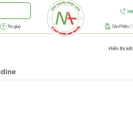
098
Trợ giúp
Sản Phẩm
Hiển thị kế
idine