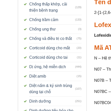
Tên 
Chống thấp khớp, cải
(129)
thiện bệnh trạng
2-[1-(2,6
Chống trầm cảm
(133)
Lofex
Chống ung thư
(3)
Lofexidi
Chống và điều trị co thắt
(75)
Mã A
Corticoid dùng cho mắt
(20)
Corticoid dùng cho tai
N – Hệ t
(11)
Dị ứng, hệ miễn dịch
(444)
N07 – Th
Diệt amib
(15)
N07B – T
Diệt nấm & ký sinh trùng
(107)
N07BC – T
dùng tại chỗ
Dinh dưỡng
(251)
N07BC04 
Dinh dưỡng tiêu hóa cho