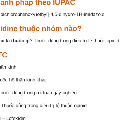
danh pháp theo IUPAC
-dichlorophenoxy)ethyl]-4,5-dihydro-1H-imidazole
idine thuộc nhóm nào?
ne là thuốc gì
? Thuốc dùng trong điều trị lệ thuộc opioid
TC
hần kinh
uốc hệ thần kinh khác
huốc dùng trong rối loạn gây nghiện
huốc dùng trong điều trị lệ thuộc opioid
– Lofexidin