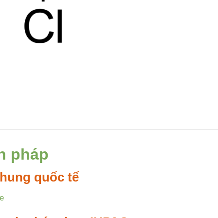
h pháp
hung quốc tế
e