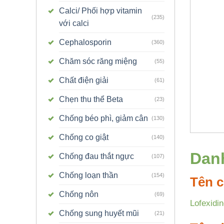
Calci/ Phối hợp vitamin
(235)
với calci
Cephalosporin
(360)
Chăm sóc răng miệng
(55)
Chất điện giải
(61)
Chẹn thu thể Beta
(23)
Chống béo phì, giảm cân
(130)
Chống co giật
(140)
Dan
Chống đau thắt ngực
(107)
Chống loạn thần
(154)
Tên c
Chống nôn
(69)
Lofexidin
Chống sung huyết mũi
(21)