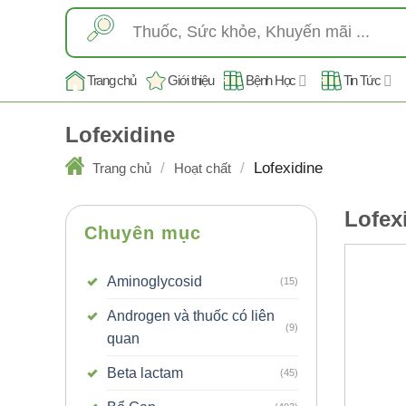
Skip
Tìm
to
kiếm:
content
Trang chủ
Giới thiệu
Bệnh Học
Tin Tức
Lofexidine
/
/
Lofexidine
Trang chủ
Hoạt chất
Lofex
Chuyên mục
Aminoglycosid
(15)
Androgen và thuốc có liên
(9)
quan
Beta lactam
(45)