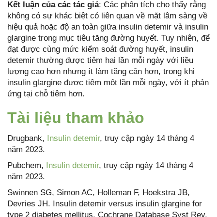
Kết luận của các tác giả
: Các phân tích cho thấy rằng
không có sự khác biệt có liên quan về mặt lâm sàng về
hiệu quả hoặc độ an toàn giữa insulin detemir và insulin
glargine trong mục tiêu tăng đường huyết. Tuy nhiên, để
đạt được cùng mức kiểm soát đường huyết, insulin
detemir thường được tiêm hai lần mỗi ngày với liều
lượng cao hơn nhưng ít làm tăng cân hơn, trong khi
insulin glargine được tiêm một lần mỗi ngày, với ít phản
ứng tại chỗ tiêm hơn.
Tài liệu tham khảo
Drugbank,
Insulin detemir
, truy cập ngày 14 tháng 4
năm 2023.
Pubchem,
Insulin detemir
, truy cập ngày 14 tháng 4
năm 2023.
Swinnen SG, Simon AC, Holleman F, Hoekstra JB,
Devries JH. Insulin detemir versus insulin glargine for
type 2 diabetes mellitus. Cochrane Database Syst Rev.