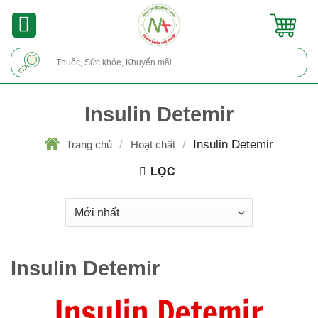
Skip
to
content
Tìm
kiếm:
Insulin Detemir
/
/
Insulin Detemir
Trang chủ
Hoạt chất
LỌC
Insulin Detemir