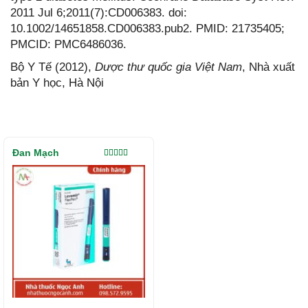
2011 Jul 6;2011(7):CD006383. doi:
10.1002/14651858.CD006383.pub2. PMID: 21735405;
PMCID: PMC6486036.
Bộ Y Tế (2012),
Dược thư quốc gia Việt Nam
, Nhà xuất
bản Y học, Hà Nội
Đan Mạch
Được xếp
hạng
5.00
5
sao