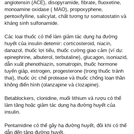
angiotensin (ACE), disopyramide, fibrate, fluoxetine,
monoamine oxidase ( MAO), propoxyphene,
pentoxifylline, salicylat, chất tương tự somatostatin và
kháng sinh sulfonamide.
Các loại thuốc có thể làm giảm tác dụng hạ đường
huyết của insulin detemir: corticosteroid, niacin,
danazol, thuốc lợi tiểu, thuốc cường giao cảm (ví dụ:
epinephrine, albuterol, terbutaline), glucagon, isoniazid,
dẫn xuất phenothiazin, somatropin, thuốc hormone
tuyến giáp, estrogen, progesterone (trong thuốc tránh
thai), thuốc ức chế protease và thuốc chống loạn thần
không điển hình (olanzapine và clozapine).
Betablockers, clonidine, muối lithium và rượu có thể
làm tăng hoặc giảm tác dụng hạ đường huyết của
insulin.
Pentamidine có thể gây hạ đường huyết, đôi khi có thể
dẫn đến tăng đường huyết.