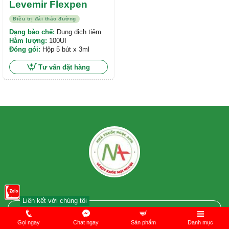
Levemir Flexpen
Điều trị đái tháo đường
Dạng bào chế:
Dung dịch tiêm
Hàm lượng:
100UI
Đóng gói:
Hộp 5 bút x 3ml
Tư vấn đặt hàng
Liên kết với chúng tôi
41K
liked
8.1K
subscribe
Gọi ngay
Chat ngay
Sản phẩm
Danh mục