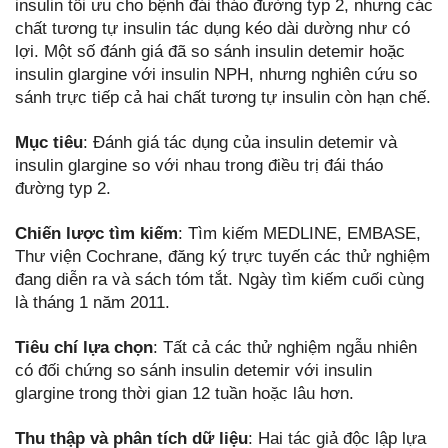
insulin tối ưu cho bệnh đái tháo đường typ 2, nhưng các
chất tương tự insulin tác dụng kéo dài dường như có
lợi. Một số đánh giá đã so sánh insulin detemir hoặc
insulin glargine với insulin NPH, nhưng nghiên cứu so
sánh trực tiếp cả hai chất tương tự insulin còn hạn chế.
Mục tiêu
: Đánh giá tác dụng của insulin detemir và
insulin glargine so với nhau trong điều trị đái tháo
đường typ 2.
Chiến lược tìm kiếm
: Tìm kiếm MEDLINE, EMBASE,
Thư viện Cochrane, đăng ký trực tuyến các thử nghiệm
đang diễn ra và sách tóm tắt. Ngày tìm kiếm cuối cùng
là tháng 1 năm 2011.
Tiêu chí lựa chọn
: Tất cả các thử nghiệm ngẫu nhiên
có đối chứng so sánh insulin detemir với insulin
glargine trong thời gian 12 tuần hoặc lâu hơn.
Thu thập và phân tích dữ liệu
: Hai tác giả độc lập lựa