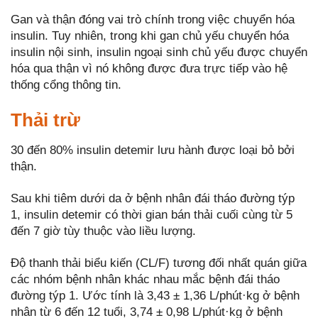
Gan và thận đóng vai trò chính trong việc chuyển hóa
insulin. Tuy nhiên, trong khi gan chủ yếu chuyển hóa
insulin nội sinh, insulin ngoại sinh chủ yếu được chuyển
hóa qua thận vì nó không được đưa trực tiếp vào hệ
thống cổng thông tin.
Thải trừ
30 đến 80% insulin detemir lưu hành được loại bỏ bởi
thận.
Sau khi tiêm dưới da ở bệnh nhân đái tháo đường týp
1, insulin detemir có thời gian bán thải cuối cùng từ 5
đến 7 giờ tùy thuộc vào liều lượng.
Độ thanh thải biểu kiến (CL/F) tương đối nhất quán giữa
các nhóm bệnh nhân khác nhau mắc bệnh đái tháo
đường týp 1. Ước tính là 3,43 ± 1,36 L/phút·kg ở bệnh
nhân từ 6 đến 12 tuổi, 3,74 ± 0,98 L/phút·kg ở bệnh