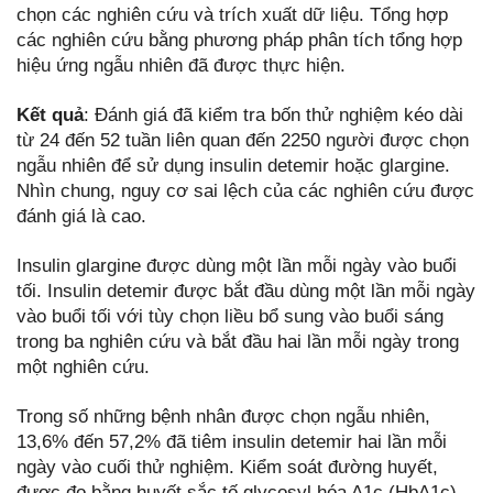
chọn các nghiên cứu và trích xuất dữ liệu. Tổng hợp
các nghiên cứu bằng phương pháp phân tích tổng hợp
hiệu ứng ngẫu nhiên đã được thực hiện.
Kết quả
: Đánh giá đã kiểm tra bốn thử nghiệm kéo dài
từ 24 đến 52 tuần liên quan đến 2250 người được chọn
ngẫu nhiên để sử dụng insulin detemir hoặc glargine.
Nhìn chung, nguy cơ sai lệch của các nghiên cứu được
đánh giá là cao.
Insulin glargine được dùng một lần mỗi ngày vào buổi
tối. Insulin detemir được bắt đầu dùng một lần mỗi ngày
vào buổi tối với tùy chọn liều bổ sung vào buổi sáng
trong ba nghiên cứu và bắt đầu hai lần mỗi ngày trong
một nghiên cứu.
Trong số những bệnh nhân được chọn ngẫu nhiên,
13,6% đến 57,2% đã tiêm insulin detemir hai lần mỗi
ngày vào cuối thử nghiệm. Kiểm soát đường huyết,
được đo bằng huyết sắc tố glycosyl hóa A1c (HbA1c)