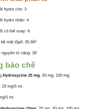
ết hydro cho: 3
ết hydro nhận: 4
ết có thể xoay: 8
 bề mặt tôpô: 35.9Å²
 nguyên tử nặng: 28
g bào chế
ng
Hydroxyzine 25 mg
, 50 mg, 100 mg.
: 25 mg/5 ml.
mg/5 ml.
n
Hydroxyzine 10mg
, 25 mg, 50 mg, 100 mg.