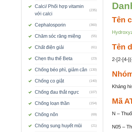
Dan
Calci/ Phối hợp vitamin
(235)
với calci
Tên c
Cephalosporin
(360)
Hydroxyz
Chăm sóc răng miệng
(55)
Tên 
Chất điện giải
(61)
Chẹn thu thể Beta
2-[2-[4-[
(23)
Chống béo phì, giảm cân
(130)
Nhóm
Chống co giật
(140)
Kháng hi
Chống đau thắt ngực
(107)
Mã A
Chống loạn thần
(154)
N – Thuố
Chống nôn
(69)
Chống sung huyết mũi
(21)
N05 – Th