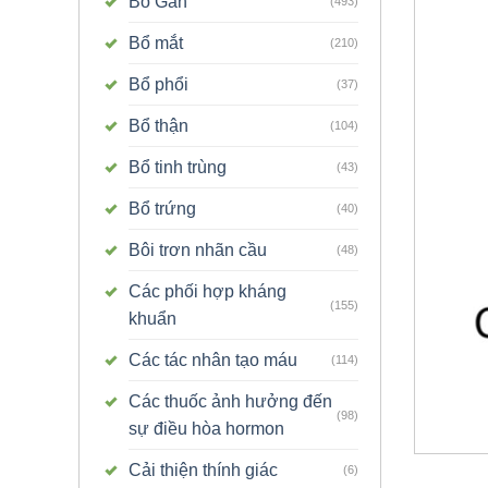
Bổ Gan
(493)
Bổ mắt
(210)
Bổ phổi
(37)
Bổ thận
(104)
Bổ tinh trùng
(43)
Bổ trứng
(40)
Bôi trơn nhãn cầu
(48)
Các phối hợp kháng
(155)
khuẩn
Các tác nhân tạo máu
(114)
Các thuốc ảnh hưởng đến
(98)
sự điều hòa hormon
Cải thiện thính giác
(6)