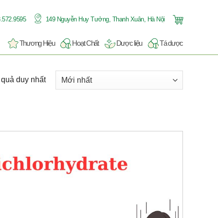
.572.9595
149 Nguyễn Huy Tưởng, Thanh Xuân, Hà Nội
Thương Hiệu
Hoạt Chất
Dược liệu
Tá dược
t quả duy nhất