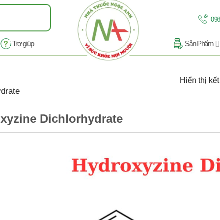
098
Trợ giúp
Sản Phẩm
Hiển thị kế
drate
xyzine Dichlorhydrate