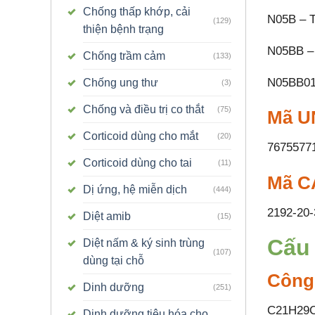
Chống thấp khớp, cải
N05B – T
(129)
thiện bệnh trạng
N05BB – 
Chống trầm cảm
(133)
N05BB01
Chống ung thư
(3)
Chống và điều trị co thắt
(75)
Mã UN
Corticoid dùng cho mắt
(20)
7675577
Corticoid dùng cho tai
(11)
Mã C
Dị ứng, hệ miễn dịch
(444)
2192-20-
Diệt amib
(15)
Cấu 
Diệt nấm & ký sinh trùng
(107)
dùng tại chỗ
Công
Dinh dưỡng
(251)
C21H29
Dinh dưỡng tiêu hóa cho