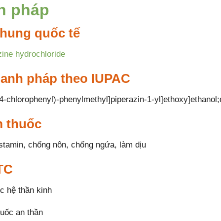
h pháp
hung quốc tế
ine hydrochloride
danh pháp theo IUPAC
(4-chlorophenyl)-phenylmethyl]piperazin-1-yl]ethoxy]ethanol;
 thuốc
stamin, chống nôn, chống ngứa, làm dịu
TC
c hệ thần kinh
uốc an thần