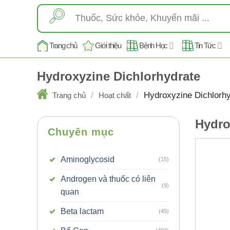
Skip
Tìm
to
kiếm:
content
Trang chủ
Giới thiệu
Bệnh Học
Tin Tức
Hydroxyzine Dichlorhydrate
/
/
Hydroxyzine Dichlorhy
Trang chủ
Hoạt chất
Hydro
Chuyên mục
Aminoglycosid
(15)
Androgen và thuốc có liên
(9)
quan
Beta lactam
(45)