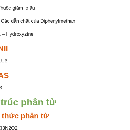
huốc giảm lo âu
Các dẫn chất của Diphenylmethan
 – Hydroxyzine
II
1U3
AS
3
trúc phân tử
 thức phân tử
Cl3N2O2