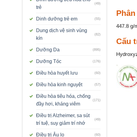
(49)
trẻ
Phân
Dinh dưỡng trẻ em
(55)
447.8 g/
Dung dịch vệ sinh vùng
(82)
kín
Cấu t
Dưỡng Da
(895)
Hydroxyz
Dưỡng Tóc
(176)
Điều hòa huyết lưu
(60)
Điều hòa kinh nguyệt
(57)
Điều hòa tiêu hóa, chống
(171)
đầy hơi, kháng viêm
Điều trị Alzheimer, sa sút
(49)
trí tuệ, suy giảm trí nhớ
Điều trị Âu lo
(60)