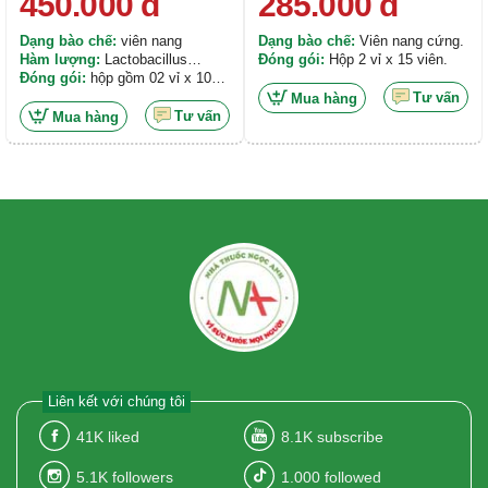
450.000
đ
285.000
đ
Dạng bào chế:
viên nang
Dạng bào chế:
Viên nang cứng.
Hàm lượng:
Lactobacillus
Đóng gói:
Hộp 2 vỉ x 15 viên.
Plantarum 5x109, Fos 140mg,
Đóng gói:
hộp gồm 02 vỉ x 10
Amylase 21,5 mg, Glucoamylase
viên nang
Tư vấn
Mua hàng
13,8 mg, Lipase 13,3 mg,
Tư vấn
Mua hàng
Protease 3.0 7,5 mg, Protease
4.5 3,9 mg
Liên kết với chúng tôi
41K
liked
8.1K
subscribe
5.1K
followers
1.000
followed