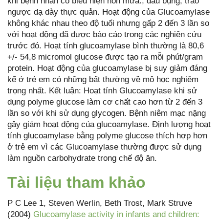
khi bệnh nhân có biểu hiện nôn mửa., đau bụng, trào
ngược dạ dày thực quản. Hoạt động của Glucoamylase
không khác nhau theo độ tuổi nhưng gấp 2 đến 3 lần so
với hoạt động đã được báo cáo trong các nghiên cứu
trước đó. Hoạt tính glucoamylase bình thường là 80,6
+/- 54,8 micromol glucose được tạo ra mỗi phút/gram
protein. Hoạt động của glucoamylase bị suy giảm đáng
kể ở trẻ em có những bất thường về mô học nghiêm
trọng nhất. Kết luận: Hoạt tính Glucoamylase khi sử
dụng polyme glucose làm cơ chất cao hơn từ 2 đến 3
lần so với khi sử dụng glycogen. Bệnh niêm mạc nặng
gây giảm hoạt động của glucoamylase. Định lượng hoạt
tính glucoamylase bằng polyme glucose thích hợp hơn
ở trẻ em vì các Glucoamylase thường được sử dụng
làm nguồn carbohydrate trong chế độ ăn.
Tài liệu tham khảo
P C Lee 1, Steven Werlin, Beth Trost, Mark Struve
(2004)
Glucoamylase activity in infants and children: