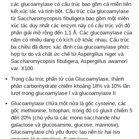
các glucoamylase có cấu trúc bao gồm cả miền liên
kết xúc tác và tinh bột. Cấu trúc của glucoamylase
từ Saccharomycopsis fibuligera bao gồm một miền
xúc tác duy nhất các enzym này có cấu trúc với độ
phân giải mở rộng đến 1,1 Å. Các glucoamylase của
nấm có nhiều dạng có kích cỡ khác nhau. Cấu trúc
ba chiều đã được xác định của glucoamylase phức
hợp tự do và chất ức chế từ Aspergillus niger và
Saccharomycopsis fibuligera, Aspergillus awamori
var. X100.
Trong cấu trúc phân tử của Glucoamylase, thành
phần carbonhydrate chiếm khoảng 18% và 10% lần
lượt trong glucoamylase I và glucoamylase II
Glucoamylase chứa một nửa là gốc cysteine, các
gốc methionine, tritophan, trong đó có gluxit chiếm 5
đến 20% (chủ yếu là các mono saccharide như
galactose và glucosamine, glucose, mannose).
Glucoamylase chủ yếu được tạo nên từ hai iso