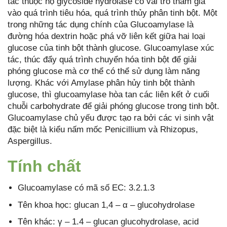
tác thuộc họ glycoside hydrolase có vai trò tham gia
vào quá trình tiêu hóa, quá trình thủy phân tinh bột. Một
trong những tác dụng chính của Glucoamylase là
đường hóa dextrin hoặc phá vỡ liên kết giữa hai loại
glucose của tinh bột thành glucose. Glucoamylase xúc
tác, thúc đẩy quá trình chuyển hóa tinh bột để giải
phóng glucose mà cơ thể có thể sử dụng làm năng
lượng. Khác với Amylase phân hủy tinh bột thành
glucose, thì glucoamylase hòa tan các liên kết ở cuối
chuỗi carbohydrate để giải phóng glucose trong tinh bột.
Glucoamylase chủ yếu được tạo ra bởi các vi sinh vật
đặc biệt là kiểu nấm mốc Penicillium và Rhizopus,
Aspergillus.
Tính chất
Glucoamylase có mã số EC: 3.2.1.3
Tên khoa học: glucan 1,4 – α – glucohydrolase
Tên khác: γ – 1.4 – glucan glucohydrolase, acid