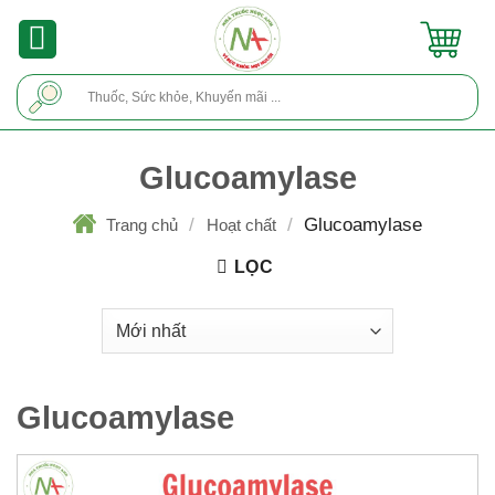
Skip
to
content
Tìm
kiếm:
Glucoamylase
/
/
Glucoamylase
Trang chủ
Hoạt chất
LỌC
Glucoamylase