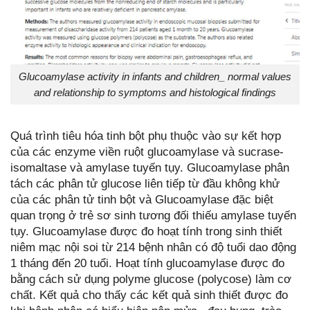
Glucoamylase activity in infants and children_ normal values
and relationship to symptoms and histological findings
Quá trình tiêu hóa tinh bột phụ thuộc vào sự kết hợp
của các enzyme viền ruột glucoamylase và sucrase-
isomaltase và amylase tuyến tụy. Glucoamylase phân
tách các phân tử glucose liên tiếp từ đầu không khử
của các phân tử tinh bột và Glucoamylase đặc biệt
quan trọng ở trẻ sơ sinh tương đối thiếu amylase tuyến
tụy. Glucoamylase được đo hoạt tính trong sinh thiết
niêm mạc nội soi từ 214 bệnh nhân có độ tuổi dao động
1 tháng đến 20 tuổi. Hoạt tính glucoamylase được đo
bằng cách sử dụng polyme glucose (polycose) làm cơ
chất. Kết quả cho thấy các kết quả sinh thiết được đo