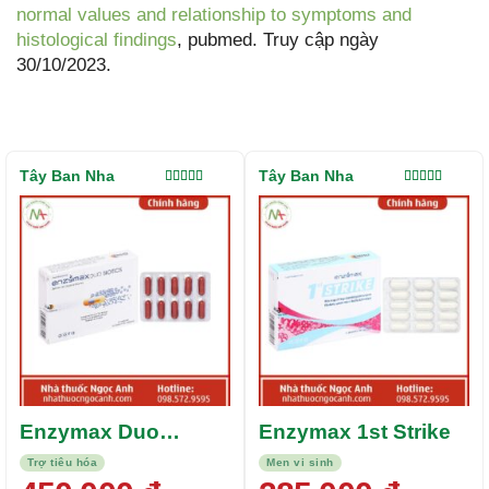
normal values and relationship to symptoms and
histological findings
, pubmed. Truy cập ngày
30/10/2023.
Tây Ban Nha
Tây Ban Nha
Được xếp
Được xếp
hạng
5.00
5
hạng
4.00
sao
5 sao
Enzymax Duo
Enzymax 1st Strike
Biotics
Trợ tiêu hóa
Men vi sinh