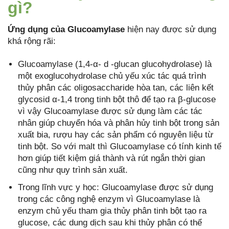
gì?
Ứng dụng của Glucoamylase
hiện nay được sử dụng
khá rộng rãi:
Glucoamylase (1,4-α- d -glucan glucohydrolase) là
một exoglucohydrolase chủ yếu xúc tác quá trình
thủy phân các oligosaccharide hòa tan, các liên kết
glycosid α-1,4 trong tinh bột thô để tạo ra β-glucose
vì vậy Glucoamylase được sử dụng làm các tác
nhân giúp chuyển hóa và phân hủy tinh bột trong sản
xuất bia, rượu hay các sản phẩm có nguyên liệu từ
tinh bột. So với malt thì Glucoamylase có tính kinh tế
hơn giúp tiết kiệm giá thành và rút ngắn thời gian
cũng như quy trình sản xuất.
Trong lĩnh vực y học: Glucoamylase được sử dụng
trong các công nghệ enzym vì Glucoamylase là
enzym chủ yếu tham gia thủy phân tinh bột tạo ra
glucose, các dung dịch sau khi thủy phân có thể