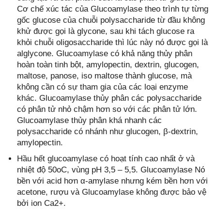
Cơ chế xúc tác của Glucoamylase theo trình tự từng
gốc glucose của chuỗi polysaccharide từ đầu không
khử được gọi là glycone, sau khi tách glucose ra
khỏi chuỗi oligosaccharide thì lúc này nó được gọi là
alglycone. Glucoamylase có khả năng thủy phân
hoàn toàn tinh bột, amylopectin, dextrin, glucogen,
maltose, panose, iso maltose thành glucose, mà
không cần có sự tham gia của các loại enzyme
khác. Glucoamylase thủy phân các polysaccharide
có phân tử nhỏ chậm hơn so với các phân tử lớn.
Glucoamylase thủy phân khá nhanh các
polysaccharide có nhánh như glucogen, β-dextrin,
amylopectin.
Hầu hết glucoamylase có hoạt tính cao nhất ở và
nhiệt độ 50oC, vùng pH 3,5 – 5,5. Glucoamylase Nó
bền với acid hơn α-amylase nhưng kém bền hơn với
acetone, rượu và Glucoamylase không được bảo vệ
bởi ion Ca2+.