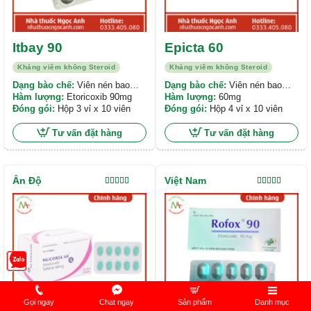
Itbay 90
Epicta 60
Kháng viêm không Steroid
Kháng viêm không Steroid
Dạng bào chế:
Viên nén bao
Dạng bào chế:
Viên nén bao
phim
Hàm lượng:
Etoricoxib 90mg
phim
Hàm lượng:
60mg
Đóng gói:
Hộp 3 vỉ x 10 viên
Đóng gói:
Hộp 4 vỉ x 10 viên
Tư vấn đặt hàng
Tư vấn đặt hàng
Ấn Độ
Việt Nam
Được xếp
Được xếp
hạng
5.00
5
hạng
5.00
5
sao
sao
Gọi ngay
Chat ngay
Sản phẩm
Danh mục