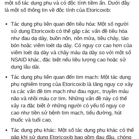
một số tác dụng phụ và có độc tính tiềm ẩn. Dưới đây
là một số thông tin về độc tính của Etoricoxib:
Tác dụng phụ liên quan đến tiêu hóa: Một số người
sử dụng Etoricoxib có thể gặp các vấn đề tiêu hóa
như đau dạ dày, buồn nôn, nôn mửa, tiêu chảy, táo
bón hoặc viêm loét dạ dày. Có nguy cơ cao hơn của
viêm loét dạ dày và chảy máu dạ dày so với một số
NSAID khác, đặc biệt nếu liều lượng cao hoặc sử
dụng lâu dài.
Tác dụng phụ liên quan đến tim mạch: Một tác dụng
phụ nghiêm trọng của Etoricoxib là tăng nguy cơ xảy
ra các vấn đề tim mạch như đau ngực, truyền máu
não và nhồi máu cơ tim. Những vấn đề này có thể
xảy ra đặc biệt ở những người có yếu tố nguy cơ
cao như tiền sử bệnh tim mạch, tiểu đường, hút
thuốc và tuổi cao.
Tác dụng phụ khác: Một số tác dụng phụ khác có thể
gặp khi sử dụng Etoricoxib bao gồm đau đầu, chóng