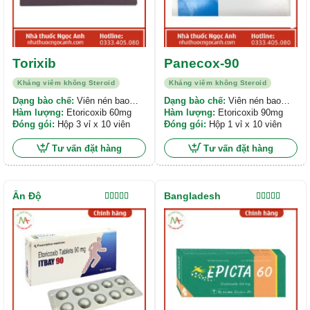
Torixib
Panecox-90
Kháng viêm không Steroid
Kháng viêm không Steroid
Dạng bào chế:
Viên nén bao
Dạng bào chế:
Viên nén bao
phim
Hàm lượng:
Etoricoxib 60mg
phim
Hàm lượng:
Etoricoxib 90mg
Đóng gói:
Hộp 3 vỉ x 10 viên
Đóng gói:
Hộp 1 vỉ x 10 viên
Tư vấn đặt hàng
Tư vấn đặt hàng
Ấn Độ
Bangladesh
Được xếp
Được xếp
hạng
5.00
5
hạng
5.00
5
sao
sao