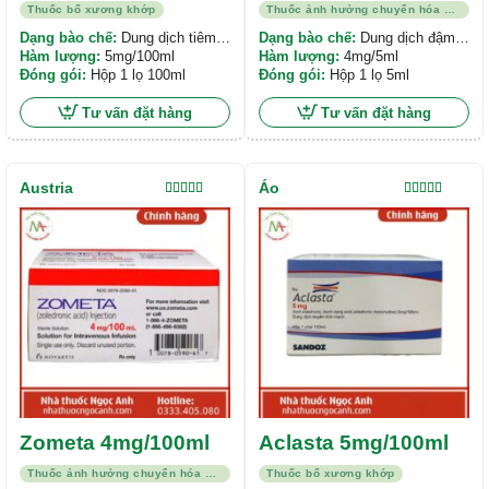
Thuốc bổ xương khớp
Thuốc ảnh hưởng chuyển hóa xương
Dạng bào chế:
Dung dịch tiêm
Dạng bào chế:
Dung dịch đậm
truyền
Hàm lượng:
5mg/100ml
đặc pha tiêm truyền
Hàm lượng:
4mg/5ml
Đóng gói:
Hộp 1 lọ 100ml
Đóng gói:
Hộp 1 lọ 5ml
Tư vấn đặt hàng
Tư vấn đặt hàng
Austria
Áo
Được xếp
Được xếp
hạng
5.00
5
hạng
5.00
5
sao
sao
Zometa 4mg/100ml
Aclasta 5mg/100ml
Thuốc ảnh hưởng chuyển hóa xương
Thuốc bổ xương khớp