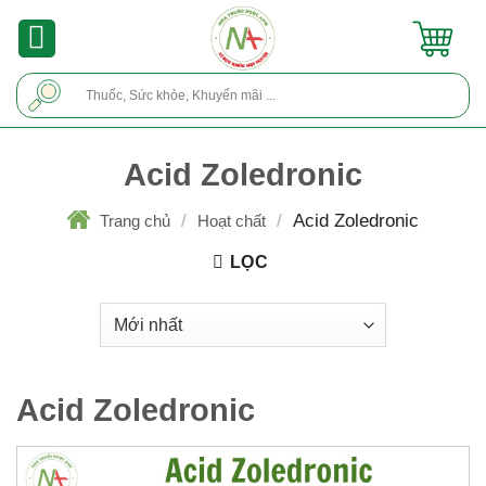
Skip
to
content
Tìm
kiếm:
Acid Zoledronic
/
/
Acid Zoledronic
Trang chủ
Hoạt chất
LỌC
Acid Zoledronic