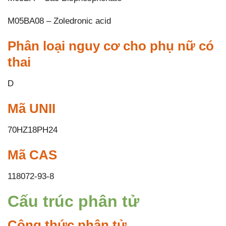
M05BA08 – Zoledronic acid
Phân loại nguy cơ cho phụ nữ có
thai
D
Mã UNII
70HZ18PH24
Mã CAS
118072-93-8
Cấu trúc phân tử
Công thức phân tử