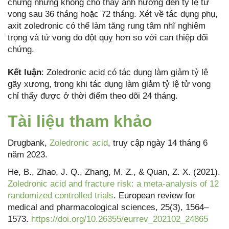
chứng nhưng không cho thấy ảnh hưởng đến tỷ lệ tử
vong sau 36 tháng hoặc 72 tháng. Xét về tác dụng phụ,
axit zoledronic có thể làm tăng rung tâm nhĩ nghiêm
trọng và tử vong do đột quỵ hơn so với can thiệp đối
chứng.
Kết luận
: Zoledronic acid có tác dụng làm giảm tỷ lệ
gãy xương, trong khi tác dụng làm giảm tỷ lệ tử vong
chỉ thấy được ở thời điểm theo dõi 24 tháng.
Tài liệu tham khảo
Drugbank,
Zoledronic acid
, truy cập ngày 14 tháng 6
năm 2023.
He, B., Zhao, J. Q., Zhang, M. Z., & Quan, Z. X. (2021).
Zoledronic acid and fracture risk: a meta-analysis of 12
randomized controlled trials
. European review for
medical and pharmacological sciences, 25(3), 1564–
1573.
https://doi.org/10.26355/eurrev_202102_24865