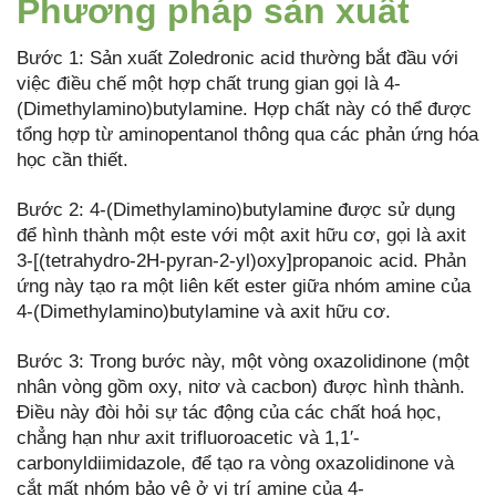
Phương pháp sản xuất
Bước 1: Sản xuất Zoledronic acid thường bắt đầu với
việc điều chế một hợp chất trung gian gọi là 4-
(Dimethylamino)butylamine. Hợp chất này có thể được
tổng hợp từ aminopentanol thông qua các phản ứng hóa
học cần thiết.
Bước 2: 4-(Dimethylamino)butylamine được sử dụng
để hình thành một este với một axit hữu cơ, gọi là axit
3-[(tetrahydro-2H-pyran-2-yl)oxy]propanoic acid. Phản
ứng này tạo ra một liên kết ester giữa nhóm amine của
4-(Dimethylamino)butylamine và axit hữu cơ.
Bước 3: Trong bước này, một vòng oxazolidinone (một
nhân vòng gồm oxy, nitơ và cacbon) được hình thành.
Điều này đòi hỏi sự tác động của các chất hoá học,
chẳng hạn như axit trifluoroacetic và 1,1′-
carbonyldiimidazole, để tạo ra vòng oxazolidinone và
cắt mất nhóm bảo vệ ở vị trí amine của 4-