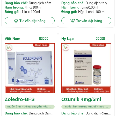
Dạng bào chế:
Dung dịch tiêm
Dạng bào chế:
Dung dịch truyền
truyền tĩnh mạch
Hàm lượng:
4mg/100ml
tĩnh mạch
Hàm lượng:
5mg/100ml
Đóng gói:
1 lọ x 100ml
Đóng gói:
Hộp 1 chai 100 ml
Tư vấn đặt hàng
Tư vấn đặt hàng
Việt Nam
Hy Lạp
Được xếp
Được xếp
hạng
5.00
5
hạng
5.00
5
sao
sao
Zoledro-BFS
Ozumik 4mg/5ml
Thuốc ảnh hưởng chuyển hóa xương
Thuốc ảnh hưởng chuyển hóa xương
Dạng bào chế:
Dung dịch đậm
Dạng bào chế:
Dung dịch đậm