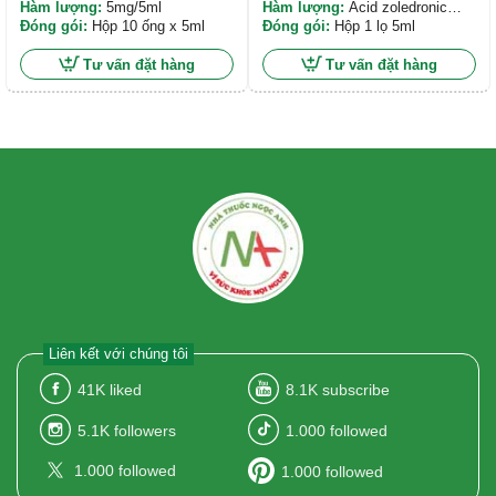
đặc để pha tiêm truyền
Hàm lượng:
5mg/5ml
đặc pha tiêm truyền
Hàm lượng:
Acid zoledronic
Đóng gói:
Hộp 10 ống x 5ml
(dưới dạng Acid zoledronic
Đóng gói:
Hộp 1 lọ 5ml
monohydrat) 4mg/5ml
Tư vấn đặt hàng
Tư vấn đặt hàng
Liên kết với chúng tôi
41K
liked
8.1K
subscribe
5.1K
followers
1.000
followed
1.000
followed
1.000
followed