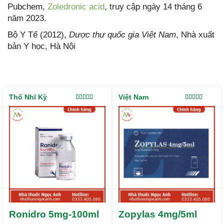
Pubchem,
Zoledronic acid
, truy cập ngày 14 tháng 6
năm 2023.
Bộ Y Tế (2012),
Dược thư quốc gia Việt Nam
, Nhà xuất
bản Y học, Hà Nội
Thổ Nhĩ Kỳ
Việt Nam
Được xếp
Được xếp
hạng
5.00
5
hạng
5.00
5
sao
sao
Ronidro 5mg-100ml
Zopylas 4mg/5ml