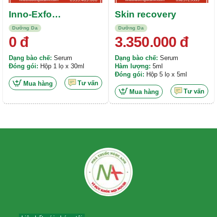
Inno-Exfo
Skin recovery
Mandelage
Dưỡng Da
Dưỡng Da
0
đ
3.350.000
đ
Dạng bào chế:
Serum
Dạng bào chế:
Serum
Đóng gói:
Hộp 1 lọ x 30ml
Hàm lượng:
5ml
Đóng gói:
Hộp 5 lọ x 5ml
Tư vấn
Mua hàng
Tư vấn
Mua hàng