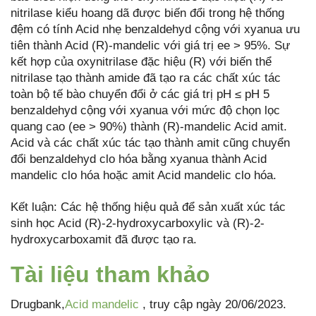
nitrilase kiểu hoang dã được biến đổi trong hệ thống
đệm có tính Acid nhẹ benzaldehyd cộng với xyanua ưu
tiên thành Acid (R)-mandelic với giá trị ee > 95%. Sự
kết hợp của oxynitrilase đặc hiệu (R) với biến thể
nitrilase tạo thành amide đã tạo ra các chất xúc tác
toàn bộ tế bào chuyển đổi ở các giá trị pH ≤ pH 5
benzaldehyd cộng với xyanua với mức độ chọn lọc
quang cao (ee > 90%) thành (R)-mandelic Acid amit.
Acid và các chất xúc tác tạo thành amit cũng chuyển
đổi benzaldehyd clo hóa bằng xyanua thành Acid
mandelic clo hóa hoặc amit Acid mandelic clo hóa.
Kết luận: Các hệ thống hiệu quả để sản xuất xúc tác
sinh học Acid (R)-2-hydroxycarboxylic và (R)-2-
hydroxycarboxamit đã được tạo ra.
Tài liệu tham khảo
Drugbank,
Acid mandelic
, truy cập ngày 20/06/2023.