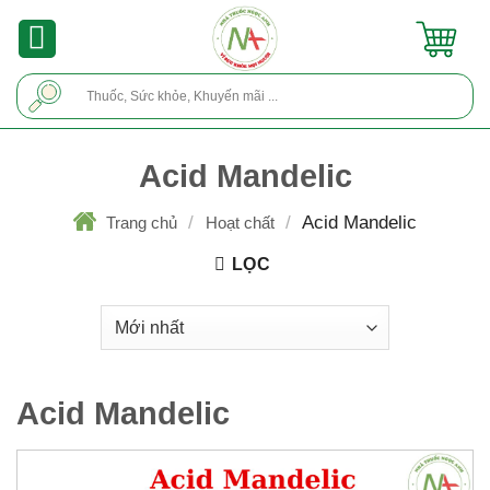
Skip
to
content
Tìm
kiếm:
Acid Mandelic
/
/
Acid Mandelic
Trang chủ
Hoạt chất
LỌC
Acid Mandelic