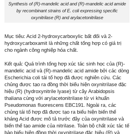
Synthesis of (R)-mandelic acid and (R)-mandelic acid amide
by recombinant strains of E. coli expressing specific
oxynitrilase (R) and arylacetonitrilase
Mục tiêu: Acid 2-hydroxycarboxylic bất đối và 2-
hydroxycarboxamit là những chất tổng hợp có giá trị
cho ngành công nghiệp hóa chất.
Kết quả: Quá trình tổng hợp xúc tác sinh học của (R)-
mandelic acid và (R)-mandelic acid amide bởi các dòng
Escherichia coli tái tổ hợp đã được nghiên cứu. Các
chủng được tạo ra đồng thời biểu hiện oxynitrilase đặc
hiệu (R) (hydroxynitrile lyase) từ cây Arabidopsis
thaliana cùng với arylacetonitrilase từ vi khuẩn
Pseudomonas fluorescens EBC191. Ngoài ra, các
chủng tái tổ hợp đã được tạo ra biểu hiện biến thể
kháng Acid được mô tả trước đây của oxynitrilase và
biến thể tạo amide của nitrilase. Toàn bộ chất xúc tác tế
bào biểu hiện đồng thời oxynitrilase đặc hiệu (R) và