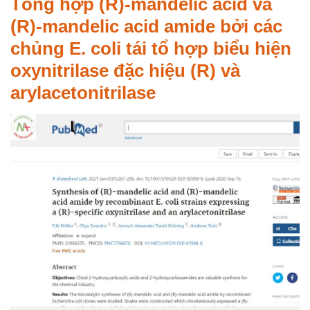
Tổng hợp (R)-mandelic acid và
(R)-mandelic acid amide bởi các
chủng E. coli tái tổ hợp biểu hiện
oxynitrilase đặc hiệu (R) và
arylacetonitrilase