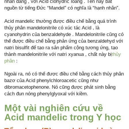
nhân đắng , với Acid clohydric loãng . Tên này bắt
nguồn từ tiếng Đức “Mandel” có nghĩa là “hạnh nhân”.
Acid mandelic thường được điều chế bằng quá trình
thủy phân mandelonitrile có xúc tác Acid , là
cyanohydrin của benzaldehyde . Mandelonitrile cũng có
thể được điều chế bằng phản ứng của benzaldehyd với
natri bisulfit để tạo ra sản phẩm cộng tương ứng, tạo
thành mandelonitrile với natri xyanua , chất này bị
thủy
phân
:
Ngoài ra, nó có thể được điều chế bằng cách thủy phân
bazơ của Acid phenylchloroacetic cũng như
dibromacetophenone. Nó cũng được phát sinh bằng
cách đun nóng phenylglyoxal với kiềm.
Một vài nghiên cứu về
Acid mandelic trong Y học