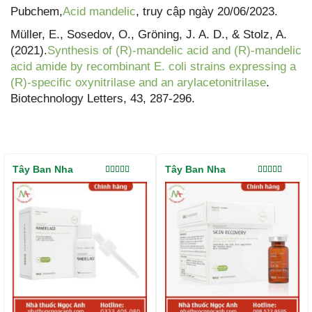
Pubchem,
Acid mandelic
, truy cập ngày 20/06/2023.
Müller, E., Sosedov, O., Gröning, J. A. D., & Stolz, A.
(2021).
Synthesis of (R)-mandelic acid and (R)-mandelic
acid amide by recombinant E. coli strains expressing a
(R)-specific oxynitrilase and an arylacetonitrilase
.
Biotechnology Letters, 43, 287-296.
Tây Ban Nha
Tây Ban Nha
Được xếp
Được xếp
hạng
5.00
5
hạng
5.00
5
sao
sao