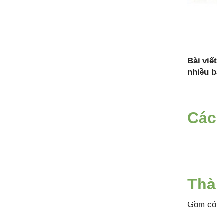
Bài viế
nhiều b
Các
Thà
Gồm có 