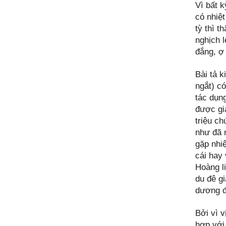
Vì bất k
có nhiệt
tỳ thì t
nghịch 
đắng, ợ
Bài tả k
ngắt) có
tác dụn
được gi
triệu c
như đã n
gặp nhi
cái hay 
Hoàng l
du đê g
dương đố
Bởi vì v
hợp với