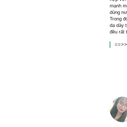
mạnh mẽ
dùng n
Trong đó
dạ dày 
đều rất 
==>>