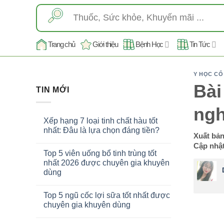
Skip
Tìm
to
kiếm:
content
Trang chủ
Giới thiệu
Bệnh Học
Tin Tức
Y HỌC CỔ
Bài
TIN MỚI
ngh
Xếp hạng 7 loại tinh chất hàu tốt
nhất: Đâu là lựa chọn đáng tiền?
Xuất bả
Cập nhật
Top 5 viên uống bổ tinh trùng tốt
nhất 2026 được chuyên gia khuyên
dùng
Top 5 ngũ cốc lợi sữa tốt nhất được
chuyên gia khuyên dùng