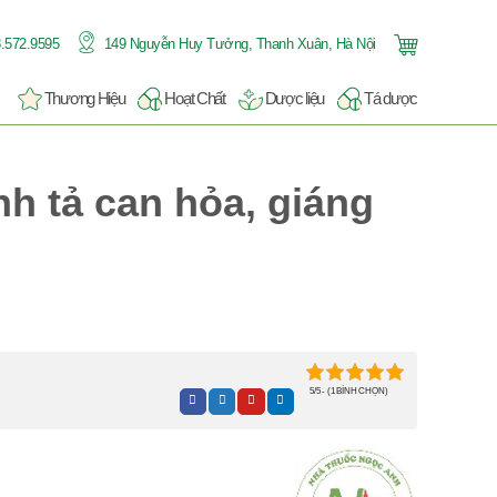
.572.9595
149 Nguyễn Huy Tưởng, Thanh Xuân, Hà Nội
Thương Hiệu
Hoạt Chất
Dược liệu
Tá dược
h tả can hỏa, giáng
5/5 - (1 BÌNH CHỌN)