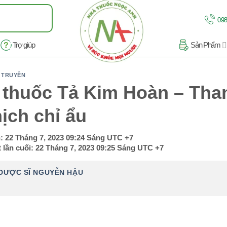
098
Trợ giúp
Sản Phẩm
 TRUYỀN
 thuốc Tả Kim Hoàn – Than
ịch chỉ ẩu
n:
22 Tháng 7, 2023 09:24 Sáng
UTC +7
 lần cuối:
22 Tháng 7, 2023 09:25 Sáng
UTC +7
DƯỢC SĨ NGUYỄN HẬU