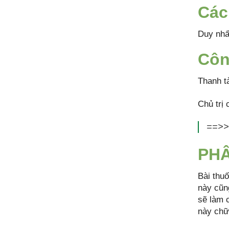
Các
Duy nhấ
Côn
Thanh tả
Chủ trị
==>>
PHÂ
Bài thuố
này cũng
sẽ làm 
này chữ