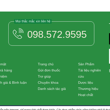
Mọi thắc mắc xin liên hệ
098.572.9595
 mật
Trang chủ
Sản Phẩm
trả hàng
Gửi đơn thuốc
Tài liệu nghiên
nhiệm
Trợ giúp
cứu
h giá & Bình luận
Chuyên khoa
Dược liệu
Danh sách tác giả
Thương hiệu
Hoạt chất
nguồn trên internet, chỉ mang tính chất tham khảo. Các thực phẩm chức năng không phải là 