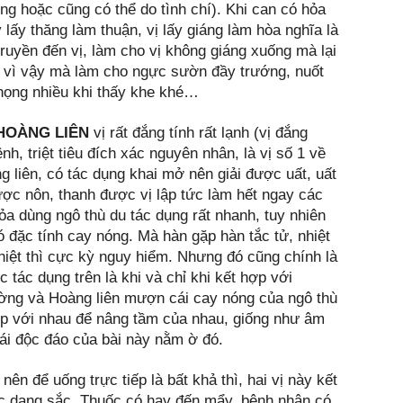
ống hoặc cũng có thể do tình chí). Khi can có hỏa
 lấy thăng làm thuận, vị lấy giáng làm hòa nghĩa là
truyền đến vị, làm cho vị không giáng xuống mà lại
nh vì vậy mà làm cho ngực sườn đầy trướng, nuốt
 họng nhiều khi thấy khe khé…
HOÀNG LIÊN
vị rất đắng tính rất lạnh (vị đắng
ệnh, triệt tiêu đích xác nguyên nhân, là vị số 1 về
ng liên, có tác dụng khai mở nên giải được uất, uất
ợc nôn, thanh được vị lập tức làm hết ngay các
a dùng ngô thù du tác dụng rất nhanh, tuy nhiên
ó đặc tính cay nóng. Mà hàn gặp hàn tắc tử, nhiệt
hiệt thì cực kỳ nguy hiểm. Nhưng đó cũng chính là
c tác dụng trên là khi và chỉ khi kết hợp với
ường và Hoàng liên mượn cái cay nóng của ngô thù
 hợp với nhau để nâng tầm của nhau, giống như âm
 cái độc đáo của bài này nằm ờ đó.
 nên để uống trực tiếp là bất khả thì, hai vị này kết
ặc dạng sắc. Thuốc có hay đến mẩy, bệnh nhân có