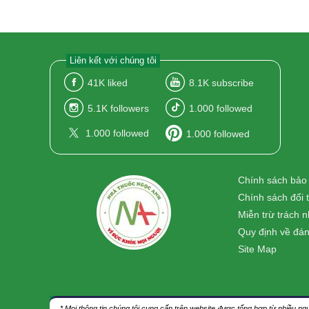
Liên kết với chúng tôi
41K
liked
8.1K
subscribe
5.1K
followers
1.000
followed
1.000
followed
1.000
followed
Chính sách bảo
Chính sách đổi 
Miễn trừ trách 
Quy định về đán
Site Map
* Mọi thông tin chúng tôi cung cấp trên website được tổng hợp từ nhiều 