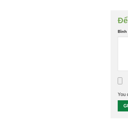
Để
Bình
You 