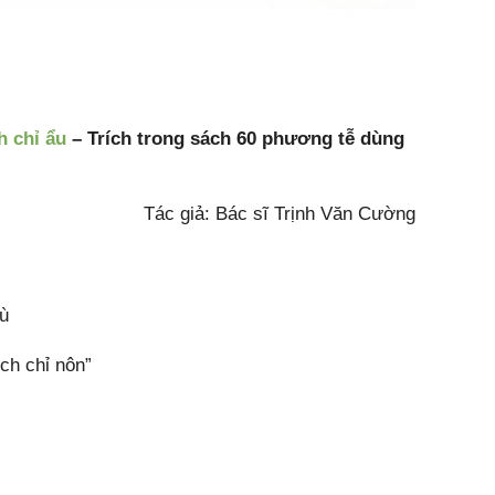
h chỉ ẩu
– Trích trong sách 60 phương tễ dùng
Tác giả: Bác sĩ Trịnh Văn Cường
ù
ch chỉ nôn”