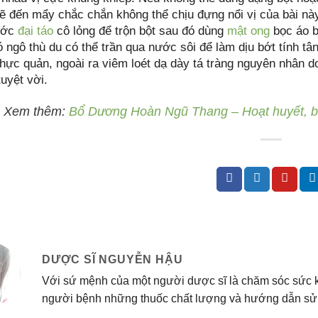
 đến mẩy chắc chắn không thể chịu đựng nổi vị của bài này,
ước
đại táo
cô lỏng để trộn bột sau đó dùng
mật ong
bọc áo bê
 ngô thù du có thể trần qua nước sôi để làm dịu bớt tính tân
thực quản, ngoài ra viêm loét dạ dày tá tràng nguyên nhân d
tuyệt vời.
 Xem thêm:
Bổ Dương Hoàn Ngũ Thang – Hoạt huyết, bổ
DƯỢC SĨ NGUYỄN HẬU
Với sứ mệnh của một người dược sĩ là chăm sóc sức 
người bệnh những thuốc chất lượng và hướng dẫn sử 