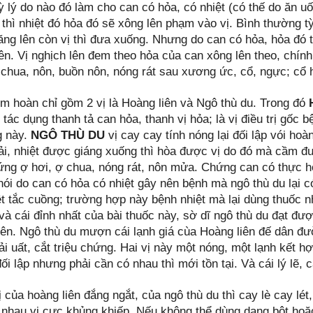
ỳ lý do nào đó làm cho can có hỏa, có nhiệt (có thế do ăn u
 thì nhiệt đó hỏa đó sẽ xông lên phạm vào vị. Bình thường tỳ
hăng lên còn vị thì đưa xuống. Nhưng do can có hỏa, hỏa đó 
lên. Vị nghịch lên đem theo hỏa của can xông lên theo, chí
 chua, nôn, buồn nôn, nóng rát sau xương ức, cổ, ngực; cổ
im hoàn chỉ gồm 2 vị là Hoàng liên và Ngô thù du. Trong đó
 tác dụng thanh tả can hỏa, thanh vị hỏa; là vị điều trị gốc b
g này.
NGÔ THÙ DU
vị cay cay tính nóng lại đối lập vói hoà
ải, nhiệt được giáng xuống thì hòa được vị do đó mà cầm đư
hứng ợ hơi, ợ chua, nóng rát, nôn mửa. Chứng can có thực hỏ
ói do can có hỏa có nhiệt gây nên bệnh mà ngô thù du lại c
ệt tắc cuồng; trường hợp này bệnh nhiệt mà lại dùng thuốc n
và cái đỉnh nhất của bài thuốc này, sờ dĩ ngô thù du đạt đượ
iên. Ngô thù du mượn cái lạnh giá cùa Hoàng liên đế dân đ
iải uất, cắt triệu chứng. Hai vị này một nóng, một lạnh kết
i lập nhưng phải cần có nhau thì mới tồn tại. Và cái lý lẽ,
ị của hoàng liên đắng ngắt, của ngô thù du thì cay lè cay lét,
 nhau vị cực khủng khiếp. Nếu không thể dùng dạng bột ho