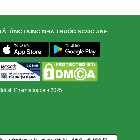
TẢI ỨNG DỤNG NHÀ THUỐC NGỌC ANH
British Pharmacopoeia 2025
thuốc và không được sử dụng với mục đích thay thế thuốc chữa bệnh. Bệnh