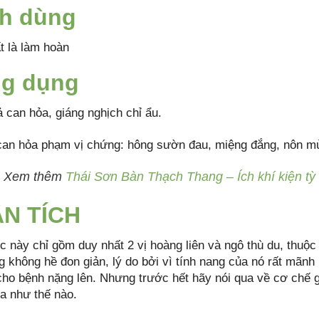
h dùng
t là làm hoàn
g dụng
 can hỏa, giáng nghịch chỉ ẩu.
 can hỏa phạm vị chứng: hông sườn đau, miệng đắng, nôn m
 Xem thêm
Thái Sơn Bàn Thạch Thang – Ích khí kiện tỳ
N TÍCH
c này chỉ gồm duy nhất 2 vị hoàng liên và ngô thù du, thuộ
 không hề đon giản, lý do bởi vì tính nang của nó rất mãnh 
cho bệnh nặng lên. Nhưng trước hết hãy nói qua về cơ chế 
a như thế nào.