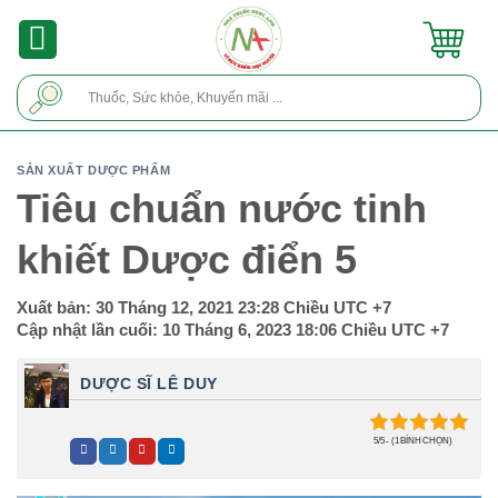
Skip
to
content
Tìm
kiếm:
SẢN XUẤT DƯỢC PHẨM
Tiêu chuẩn nước tinh
khiết Dược điển 5
Xuất bản:
30 Tháng 12, 2021 23:28 Chiều
UTC +7
Cập nhật lần cuối:
10 Tháng 6, 2023 18:06 Chiều
UTC +7
DƯỢC SĨ LÊ DUY
5/5 - (1 BÌNH CHỌN)