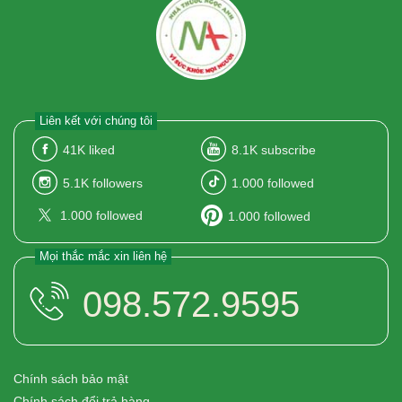
Liên kết với chúng tôi
41K
liked
8.1K
subscribe
5.1K
followers
1.000
followed
1.000
followed
1.000
followed
Mọi thắc mắc xin liên hệ
098.572.9595
Chính sách bảo mật
Chính sách đổi trả hàng