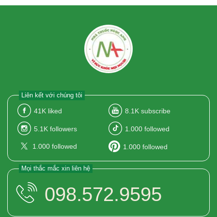
Liên kết với chúng tôi
41K
liked
8.1K
subscribe
5.1K
followers
1.000
followed
1.000
followed
1.000
followed
Mọi thắc mắc xin liên hệ
098.572.9595