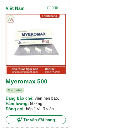
Việt Nam
Được xếp
hạng
5.00
5
sao
Myeromax 500
Macrolid
Dạng bào chế:
viên nén bao
phim
Hàm lượng:
500mg
Đóng gói:
hộp 1 vỉ, 3 viên
Tư vấn đặt hàng