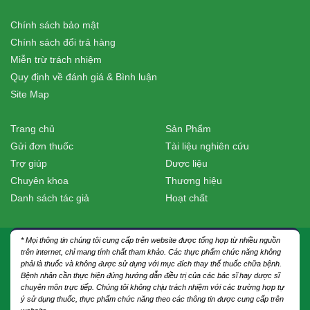
Chính sách bảo mật
Chính sách đổi trả hàng
Miễn trừ trách nhiệm
Quy định về đánh giá & Bình luận
Site Map
Trang chủ
Sản Phẩm
Gửi đơn thuốc
Tài liệu nghiên cứu
Trợ giúp
Dược liệu
Chuyên khoa
Thương hiệu
Danh sách tác giả
Hoạt chất
* Mọi thông tin chúng tôi cung cấp trên website được tổng hợp từ nhiều nguồn
trên internet, chỉ mang tính chất tham khảo. Các thực phẩm chức năng không
phải là thuốc và không được sử dụng với mục đích thay thế thuốc chữa bệnh.
Bệnh nhân cần thực hiện đúng hướng dẫn điều trị của các bác sĩ hay dược sĩ
chuyên môn trực tiếp. Chúng tôi không chịu trách nhiệm với các trường hợp tự
ý sử dụng thuốc, thực phẩm chức năng theo các thông tin được cung cấp trên