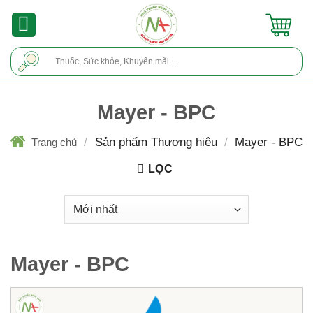
Skip
to
content
Tìm
kiếm:
Mayer - BPC
/
Sản phẩm Thương hiệu
/
Mayer - BPC
Trang chủ
LỌC
Mayer - BPC