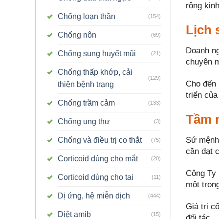
rộng kin
Chống loạn thần
(154)
Lịch 
Chống nôn
(69)
Doanh ng
Chống sung huyết mũi
(21)
chuyên m
Chống thấp khớp, cải
(129)
Cho đến 
thiện bệnh trạng
triển của
Chống trầm cảm
(133)
Tầm n
Chống ung thư
(3)
Sứ mệnh 
Chống và điều trị co thắt
(75)
cần đạt 
Corticoid dùng cho mắt
(20)
Công Ty 
Corticoid dùng cho tai
(11)
một tron
Dị ứng, hệ miễn dịch
(444)
Giá trị c
Diệt amib
(15)
đối tác.