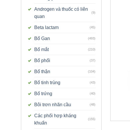
Androgen và thuốc có liên
(9)
quan
Beta lactam
(45)
Bổ Gan
(493)
Bổ mắt
(210)
Bổ phổi
(37)
Bổ thận
(104)
Bổ tinh trùng
(43)
Bổ trứng
(40)
Bôi trơn nhãn cầu
(48)
Các phối hợp kháng
(155)
khuẩn