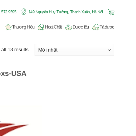
.572.9595
149 Nguyễn Huy Tưởng, Thanh Xuân, Hà Nội
Thương Hiệu
Hoạt Chất
Dược liệu
Tá dược
all 13 results
oxs-USA