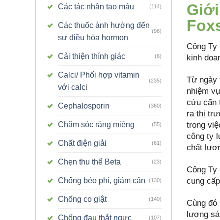
Giới
Các tác nhân tạo máu
(114)
Fox
Các thuốc ảnh hưởng đến
(98)
sự điều hòa hormon
Công Ty
Cải thiện thính giác
kinh doa
(6)
Calci/ Phối hợp vitamin
Từ ngày 
(235)
với calci
nhiệm vụ
cứu cẩn 
Cephalosporin
(360)
ra thị t
trong việ
Chăm sóc răng miệng
(55)
công ty l
Chất điện giải
(61)
chất lượ
Chẹn thu thể Beta
(23)
Công Ty 
cung cấp
Chống béo phì, giảm cân
(130)
Chống co giật
(140)
Cùng đó 
lượng sả
Chống đau thắt ngực
(107)