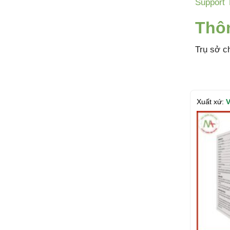
Support
Thôn
Trụ sở c
Xuất xứ:
V