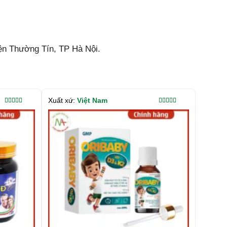
ện Thường Tín, TP Hà Nội.
Xuất xứ:
Việt Nam
Được xếp
Được xếp
hạng
5.00
5
hạng
5.00
5
sao
sao