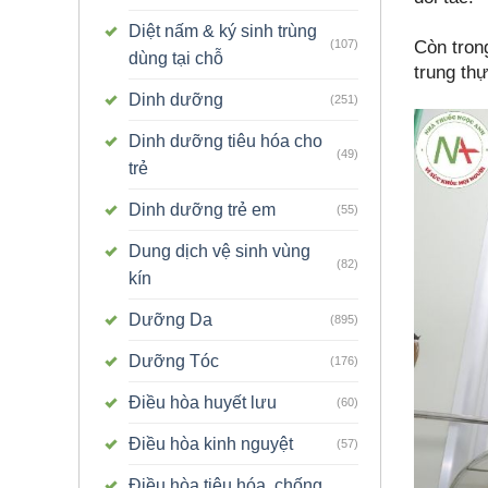
Diệt nấm & ký sinh trùng
Còn trong
(107)
dùng tại chỗ
trung thự
Dinh dưỡng
(251)
Dinh dưỡng tiêu hóa cho
(49)
trẻ
Dinh dưỡng trẻ em
(55)
Dung dịch vệ sinh vùng
(82)
kín
Dưỡng Da
(895)
Dưỡng Tóc
(176)
Điều hòa huyết lưu
(60)
Điều hòa kinh nguyệt
(57)
Điều hòa tiêu hóa, chống