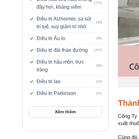
(171)
đầy hơi, kháng viêm
Điều trị Alzheimer, sa sút
(49)
trí tuệ, suy giảm trí nhớ
Điều trị Âu lo
(60)
Điều trị đái tháo đường
(247)
Điều trị hậu môn, trực
(58)
tràng
Điều trị lao
(10)
Điều trị Parkinson
(41)
Thành
Xêm thêm
Công Ty 
xuất thu
Cùng đó,