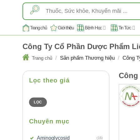
Skip
Tìm
to
kiếm:
content
Trang chủ
Giới thiệu
Bệnh Học
Tin Tức
Công Ty Cổ Phần Dược Phẩm Li
/
Sản phẩm Thương hiệu
/
Công T
Trang chủ
Công 
Lọc theo giá
Giá
Giá
thấp
cao
nhất
nhất
LỌC
Chuyên mục
Aminoglycosid
(15)