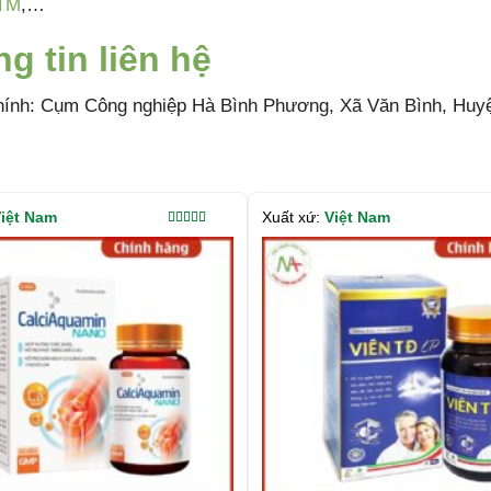
 TM
,…
g tin liên hệ
hính: Cụm Công nghiệp Hà Bình Phương, Xã Văn Bình, Huy
iệt Nam
Xuất xứ:
Việt Nam
Được xếp
hạng
5.00
5
sao