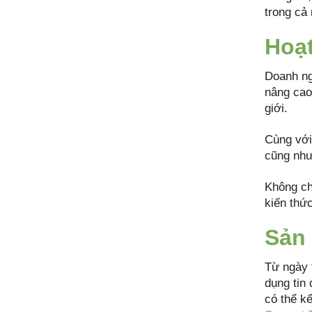
trong cả
Hoạt
Doanh ngh
nâng cao
giới.
Cùng với
cũng như
Không ch
kiến thứ
Sản 
Từ ngày 
dụng tin
có thể k