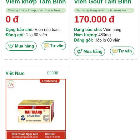
Viêm khớp Tâm Bình
Viên Gout Tâm Bình
Chống thấp khớp, cải thiện bệnh trạng
Trị tăng tăng acid uric máu và bệnh gout
0
đ
170.000
đ
Dạng bào chế:
Viên nén bao
Dạng bào chế:
Viên nang
phim
Đóng gói:
1 lọ 60 viên
Hàm lượng:
480mg
Đóng gói:
Hộp lọ 60 viên
Tư vấn
Mua hàng
Tư vấn
Mua hàng
Việt Nam
Được xếp
hạng
5.00
5
sao