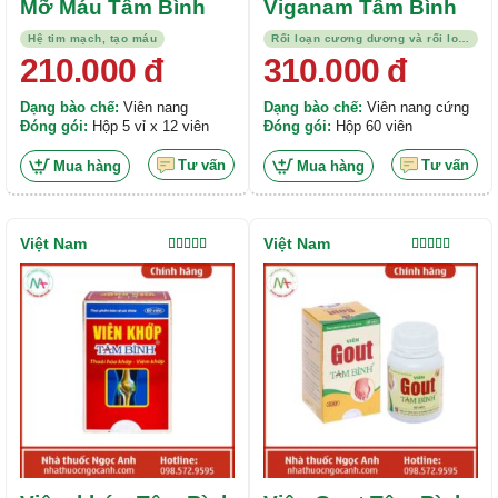
Mỡ Máu Tâm Bình
Viganam Tâm Bình
Hệ tim mạch, tạo máu
Rối loạn cương dương và rối loạn xuất tinh
210.000
đ
310.000
đ
Dạng bào chế:
Viên nang
Dạng bào chế:
Viên nang cứng
Đóng gói:
Hộp 5 vỉ x 12 viên
Đóng gói:
Hộp 60 viên
Tư vấn
Tư vấn
Mua hàng
Mua hàng
Việt Nam
Việt Nam
Được xếp
Được xếp
hạng
5.00
5
hạng
5.00
5
sao
sao