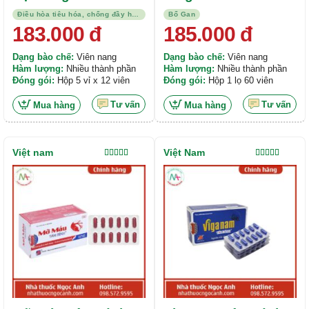
Bình
Điều hòa tiêu hóa, chống đầy hơi, kháng viêm
Bổ Gan
183.000
đ
185.000
đ
Dạng bào chế:
Viên nang
Dạng bào chế:
Viên nang
Hàm lượng:
Nhiều thành phần
Hàm lượng:
Nhiều thành phần
Đóng gói:
Hộp 5 vỉ x 12 viên
Đóng gói:
Hộp 1 lọ 60 viên
Tư vấn
Tư vấn
Mua hàng
Mua hàng
Việt nam
Việt Nam
Được xếp
Được xếp
hạng
5.00
5
hạng
5.00
5
sao
sao