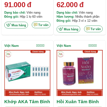
91.000
đ
62.000
đ
Dạng bào chế:
Viên nang
Dạng bào chế:
Viên nang
Đóng gói:
Hộp 1 lọ 60 viên
Hàm lượng:
Nhiều thành phần
Đóng gói:
Hộp 3 vỉ x 12 viên
Tư vấn
Mua hàng
Tư vấn
Mua hàng
Việt Nam
Việt Nam
Được xếp
Được xếp
hạng
5.00
5
hạng
5.00
5
sao
sao
Khớp AKA Tâm Bình
Hồi Xuân Tâm Bình