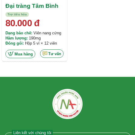
Đại tràng Tâm Bình
Trợ tiêu hóa
80.000
đ
Dạng bào chế:
Viên nang cứng
Hàm lượng:
190mg
Đóng gói:
Hộp 5 vỉ × 12 viên
Tư vấn
Mua hàng
Liên kết với chúng tôi