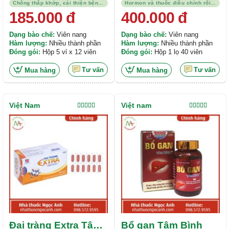
Chống thấp khớp, cải thiện bệnh trạng
Hormon và thuốc điều chỉnh rối loạn nội tiết tố
185.000
đ
400.000
đ
Dạng bào chế:
Viên nang
Dạng bào chế:
Viên nang
Hàm lượng:
Nhiều thành phần
Hàm lượng:
Nhiều thành phần
Đóng gói:
Hộp 5 vỉ x 12 viên
Đóng gói:
Hộp 1 lọ 40 viên
Tư vấn
Tư vấn
Mua hàng
Mua hàng
Việt Nam
Việt nam
Được xếp
Được xếp
hạng
5.00
5
hạng
5.00
5
sao
sao
Đại tràng Extra Tâm
Bổ gan Tâm Bình