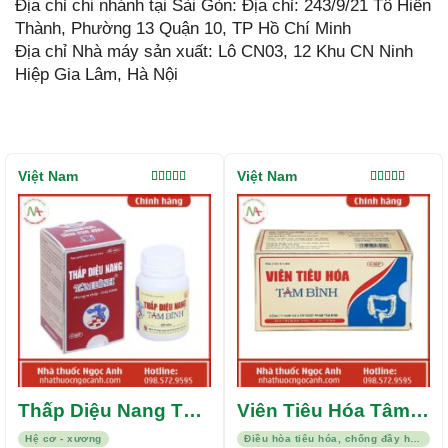
Địa chỉ chi nhánh tại Sài Gòn: Địa chỉ: 243/9/21 Tô Hiến
Thành, Phường 13 Quận 10, TP Hồ Chí Minh
Địa chỉ Nhà máy sản xuất: Lô CN03, 12 Khu CN Ninh
Hiệp Gia Lâm, Hà Nội
Việt Nam
Việt Nam
Được xếp
Được xếp
hạng
5.00
5
hạng
5.00
5
sao
sao
Thấp Diệu Nang Tâm
Viên Tiêu Hóa Tâm
Bình
Bình
Hệ cơ - xương
Điều hòa tiêu hóa, chống đầy hơi, kháng viêm