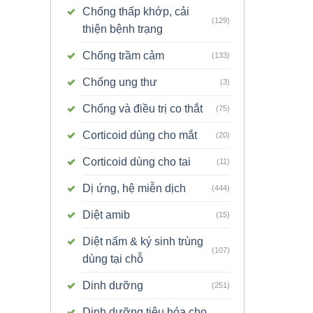
Chống thấp khớp, cải
(129)
thiện bệnh trạng
Chống trầm cảm
(133)
Chống ung thư
(3)
Chống và điều trị co thắt
(75)
Corticoid dùng cho mắt
(20)
Corticoid dùng cho tai
(11)
Dị ứng, hệ miễn dịch
(444)
Diệt amib
(15)
Diệt nấm & ký sinh trùng
(107)
dùng tại chỗ
Dinh dưỡng
(251)
Dinh dưỡng tiêu hóa cho