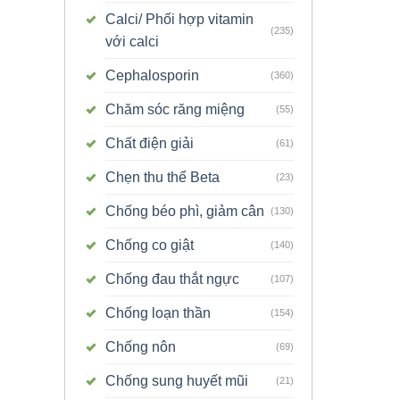
Calci/ Phối hợp vitamin
(235)
với calci
Cephalosporin
(360)
Chăm sóc răng miệng
(55)
Chất điện giải
(61)
Chẹn thu thể Beta
(23)
Chống béo phì, giảm cân
(130)
Chống co giật
(140)
Chống đau thắt ngực
(107)
Chống loạn thần
(154)
Chống nôn
(69)
Chống sung huyết mũi
(21)