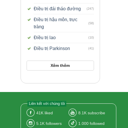
Điều trị đái tháo đường
(247)
Điều trị hậu môn, trực
(58)
tràng
Điều trị lao
(10)
Điều trị Parkinson
(41)
Xêm thêm
Liên kết với chúng tôi
41K
liked
8.1K
subscribe
5.1K
followers
1.000
followed