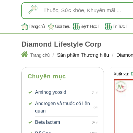
Skip
Tìm
to
kiếm:
content
Trang chủ
Giới thiệu
Bệnh Học
Tin Tức
Diamond Lifestyle Corp
/
Sản phẩm Thương hiệu
/
Diamond
Trang chủ
Xuất xứ:
Đ
Chuyên mục
Aminoglycosid
(15)
Androgen và thuốc có liên
(9)
quan
Beta lactam
(45)