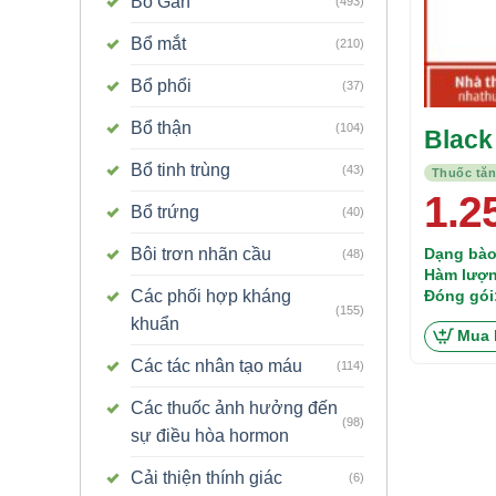
Bổ Gan
(493)
Bổ mắt
(210)
Bổ phổi
(37)
Bổ thận
(104)
Black
Bổ tinh trùng
(43)
Thuốc tă
1.2
Bổ trứng
(40)
Dạng bào
Bôi trơn nhãn cầu
(48)
Hàm lượn
sơn tra 5
Đóng gói
Các phối hợp kháng
(155)
Chiết xuấ
khuẩn
Mua 
Các tác nhân tạo máu
(114)
Các thuốc ảnh hưởng đến
(98)
sự điều hòa hormon
Cải thiện thính giác
(6)