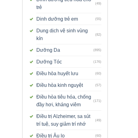
(49)
trẻ
Dinh dưỡng trẻ em
(55)
Dung dịch vệ sinh vùng
(82)
kín
Dưỡng Da
(895)
Dưỡng Tóc
(176)
Điều hòa huyết lưu
(60)
Điều hòa kinh nguyệt
(57)
Điều hòa tiêu hóa, chống
(171)
đầy hơi, kháng viêm
Điều trị Alzheimer, sa sút
(49)
trí tuệ, suy giảm trí nhớ
Điều trị Âu lo
(60)