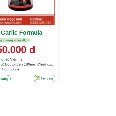
 Garlic Formula
ng cường miễn dịch
50.000
đ
 chế:
Viên nén
g:
Bột tỏi đen 180mg; Chiết xuất
0mg; Chiết xuất quả lý đen 8mg;
:
Hộp 60 viên
t lá nho đỏ 30mg
Tư vấn
hàng