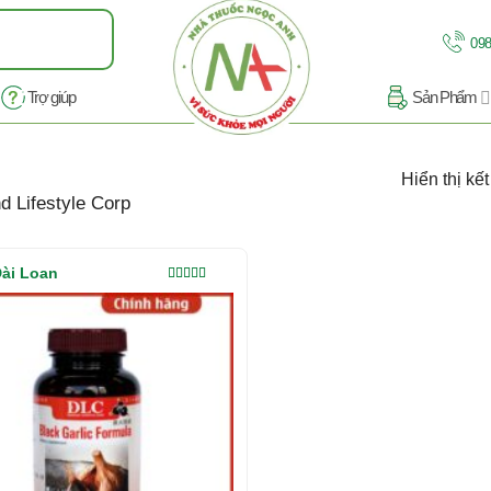
098
Trợ giúp
Sản Phẩm
Hiển thị kế
 Lifestyle Corp
ài Loan
Được xếp
hạng
5.00
5
sao