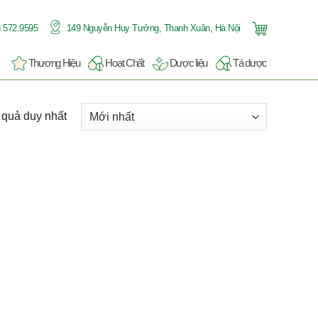
.572.9595
149 Nguyễn Huy Tưởng, Thanh Xuân, Hà Nội
Thương Hiệu
Hoạt Chất
Dược liệu
Tá dược
t quả duy nhất