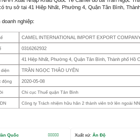
TNHH Xuất Nhập Khẩu Quốc Tế Camel do bà Trần Ngọc Thảo
có trụ sở tại 41 Hiệp Nhất, Phường 4, Quận Tân Bình, Thàn
n doanh nghiệp:
CAMEL INTERNATIONAL IMPORT EXPORT COMPANY
tế
0316262932
ế
41 Hiệp Nhất, Phường 4, Quận Tân Bình, Thành phố Hồ C
TRẦN NGỌC THẢO UYÊN
 diện
2020-05-08
 động
ởi
Chi cục Thuế quận Tân Bình
 DN
Công ty Trách nhiệm hữu hãn 2 thành viên trở lên ngoài N
àn Quốc
Xuất xứ:
Ấn Độ