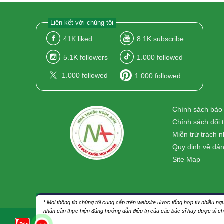
Liên kết với chúng tôi
41K
liked
8.1K
subscribe
5.1K
followers
1.000
followed
1.000
followed
1.000
followed
Chính sách bảo
Chính sách đổi 
Miễn trừ trách 
Quy định về đán
Site Map
* Mọi thông tin chúng tôi cung cấp trên website được tổng hợp từ nhiều 
nhân cần thực hiện đúng hướng dẫn điều trị của các bác sĩ hay dược sĩ c