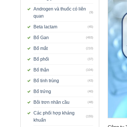
Androgen và thuốc có liên
(9)
quan
Beta lactam
(45)
Bổ Gan
(493)
Bổ mắt
(210)
Bổ phổi
(37)
Bổ thận
(104)
Bổ tinh trùng
(43)
Bổ trứng
(40)
Bôi trơn nhãn cầu
(48)
Các phối hợp kháng
(155)
khuẩn