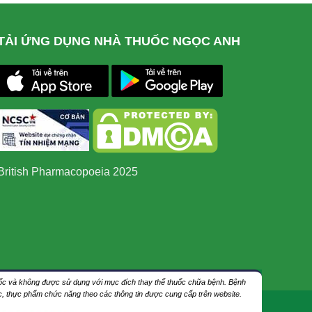
TẢI ỨNG DỤNG NHÀ THUỐC NGỌC ANH
British Pharmacopoeia 2025
thuốc và không được sử dụng với mục đích thay thế thuốc chữa bệnh. Bệnh
ốc, thực phẩm chức năng theo các thông tin được cung cấp trên website.