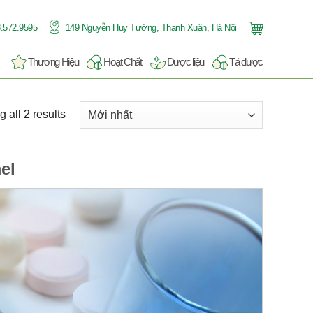
.572.9595
149 Nguyễn Huy Tưởng, Thanh Xuân, Hà Nội
Thương Hiệu
Hoạt Chất
Dược liệu
Tá dược
 all 2 results
el