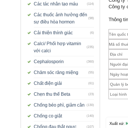
Công ty 
Các tác nhân tạo máu
(114)
Công ty 
Các thuốc ảnh hưởng đến
(98)
Thông ti
sự điều hòa hormon
Cải thiện thính giác
(6)
Tên quốc 
Calci/ Phối hợp vitamin
Mã số thu
(235)
với calci
Địa chỉ
Cephalosporin
(360)
Người đại
Chăm sóc răng miệng
(55)
Ngày hoạt
Chất điện giải
(61)
Quản lý b
Chẹn thu thể Beta
Loại hình
(23)
Chống béo phì, giảm cân
(130)
Chống co giật
(140)
Xuất xứ:
H
Chống đau thắt ngực
(107)