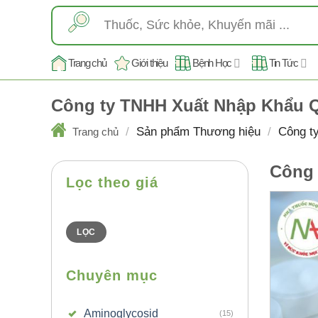
Skip
Tìm
to
kiếm:
content
Trang chủ
Giới thiệu
Bệnh Học
Tin Tức
Công ty TNHH Xuất Nhập Khẩu 
/
Sản phẩm Thương hiệu
/
Công t
Trang chủ
Công 
Lọc theo giá
Giá
Giá
thấp
cao
nhất
nhất
LỌC
Chuyên mục
Aminoglycosid
(15)