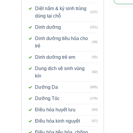
Diệt nấm & ký sinh trùng
(107)
dùng tại chỗ
Dinh dưỡng
(251)
Dinh dưỡng tiêu hóa cho
(49)
trẻ
Dinh dưỡng trẻ em
(55)
Dung dịch vệ sinh vùng
(82)
kín
Dưỡng Da
(895)
Dưỡng Tóc
(176)
Điều hòa huyết lưu
(60)
Điều hòa kinh nguyệt
(57)
Điều hòa tiêu hóa, chống