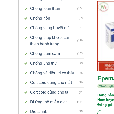
Chống loạn thần
(154)
Chống nôn
(69)
Chống sung huyết mũi
(21)
Chống thấp khớp, cải
(129)
thiện bệnh trạng
Chống trầm cảm
(133)
Chống ung thư
(3)
Chống và điều trị co thắt
(75)
Epema
Corticoid dùng cho mắt
(20)
Thuốc giã
Corticoid dùng cho tai
(11)
Dạng bào
Hàm lượn
Dị ứng, hệ miễn dịch
(444)
Đóng gói
Diệt amib
(15)