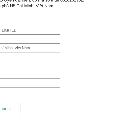
 Uyên đại diện, có mã số thuế 0316262932.
h phố Hồ Chí Minh, Việt Nam.
 LIMITED
hí Minh, Việt Nam
N