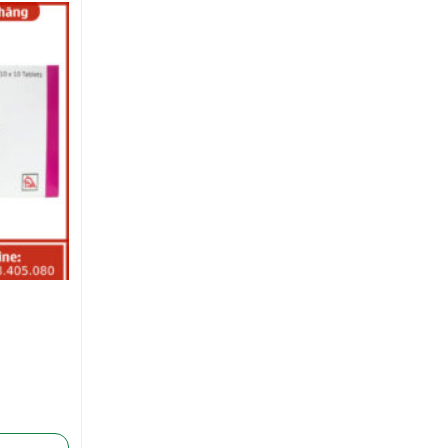
Được xếp
hạng
5.00
5
sao