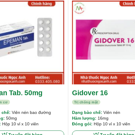
Được xếp
hạng
4.00
5 sao
n Tab. 50mg
Gidover 16
n cơ
Trị chóng mặt
 chế:
Viên nén bao đường
Dạng bào chế:
Viên nén
g:
50mg
Hàm lượng:
16mg
:
Hộp 10 vỉ x 10 viên
Đóng gói:
Hộp 10 vỉ x 10 viên
Tư vấn đặt hàng
Tư vấn đặt hàng