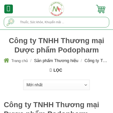
Skip
to
content
Tìm
kiếm:
Công ty TNHH Thương mại
Dược phẩm Podopharm
/
Sản phẩm Thương hiệu
/
Công ty TNHH
Trang chủ
Thương mại Dược phẩm Podopharm
LỌC
Công ty TNHH Thương mại