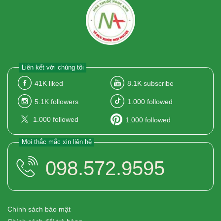
Liên kết với chúng tôi
41K
liked
8.1K
subscribe
5.1K
followers
1.000
followed
1.000
followed
1.000
followed
Mọi thắc mắc xin liên hệ
098.572.9595
Chính sách bảo mật