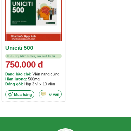
Uniciti 500
Điều trị Alzheimer, sa sút trí tuệ, suy giảm trí nhớ
750.000
đ
Dạng bào chế:
Viên nang cứng
Hàm lượng:
500mg
Đóng gói:
Hộp 3 vỉ x 10 viên
Tư vấn
Mua hàng