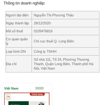
Thông tin doanh nghiệp:
Người đại diện
Nguyễn Thị Phương Thảo
Ngày thành lập
28/12/2020
Mã số thuế
0109476816
Cơ quan quản
Chi cục thuế Q. Long Biên
lý
Loại hình DN
Công ty TNHH
Số nhà 111, Tổ 24, Phường Thượng
Địa chỉ
Thanh, Quận Long Biên, Thành phố Hà
Nội, Việt Nam
Việt Nam
Được xếp
hạng
5.00
5
sao