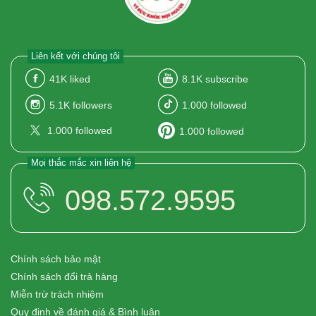
Liên kết với chúng tôi
41K
liked
8.1K
subscribe
5.1K
followers
1.000
followed
1.000
followed
1.000
followed
Mọi thắc mắc xin liên hệ
098.572.9595
Chính sách bảo mật
Chính sách đổi trả hàng
Miễn trừ trách nhiệm
Quy định về đánh giá & Bình luận