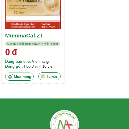
MummaCal-ZT
Calci/ Phối hợp vitamin với calci
0
đ
Dạng bào chế:
Viên nang
Đóng gói:
Hộp 3 vỉ × 10 viên
Tư vấn
Mua hàng