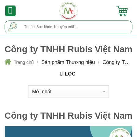
Skip
to
content
Tìm
kiếm:
Công ty TNHH Rubis Việt Nam
/
Sản phẩm Thương hiệu
/
Công ty TNHH
Trang chủ
Rubis Việt Nam
LỌC
Công ty TNHH Rubis Việt Nam