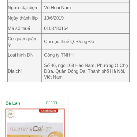
Người đại diện
Vũ Hoài Nam
Ngày thành lập
13/6/2019
Mã số thuế
0108780154
Cơ quan quản
Chi cục thuế Q. Đống Đa
lý
Loại hình DN
Công ty TNHH
Số 46, ngõ 168 Hào Nam, Phường Ô Chợ
Địa chỉ
Dừa, Quận Đống Đa, Thành phố Hà Nội,
Việt Nam
Ba Lan
Được xếp
hạng
5.00
5
sao