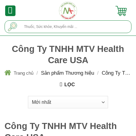
Skip
to
content
Tìm
kiếm:
Công Ty TNHH MTV Health
Care USA
/
Sản phẩm Thương hiệu
/
Công Ty TNH
Trang chủ
MTV Health Care USA
LỌC
Công Ty TNHH MTV Health