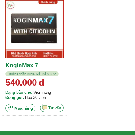
Được xếp
hạng
5.00
5
sao
KoginMax 7
Hướng thần kinh, Bổ thần kinh
540.000
đ
Dạng bào chế:
Viên nang
Đóng gói:
Hộp 30 viên
Tư vấn
Mua hàng