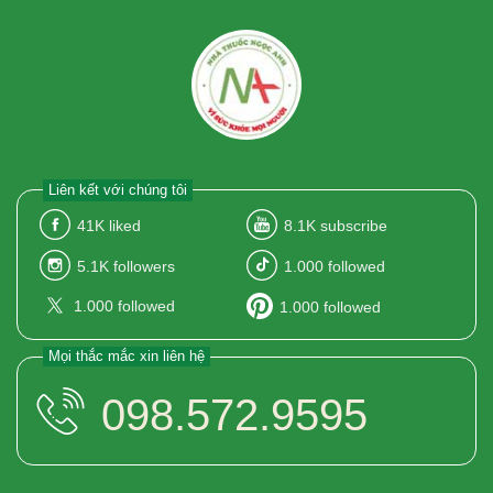
Liên kết với chúng tôi
41K
liked
8.1K
subscribe
5.1K
followers
1.000
followed
1.000
followed
1.000
followed
Mọi thắc mắc xin liên hệ
098.572.9595