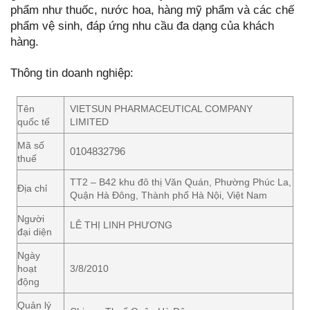
phẩm như thuốc, nước hoa, hàng mỹ phẩm và các chế
phẩm vệ sinh, đáp ứng nhu cầu đa dạng của khách
hàng.
Thông tin doanh nghiệp:
Tên
VIETSUN PHARMACEUTICAL COMPANY
quốc tế
LIMITED
Mã số
0104832796
thuế
TT2 – B42 khu đô thị Văn Quán, Phường Phúc La,
Địa chỉ
Quận Hà Đông, Thành phố Hà Nội, Việt Nam
Người
LÊ THỊ LINH PHƯƠNG
đại diện
Ngày
hoạt
3/8/2010
động
Quản lý