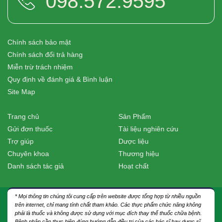
098.572.9595
Chính sách bảo mật
Chính sách đổi trả hàng
Miễn trừ trách nhiệm
Quy định về đánh giá & Bình luận
Site Map
Trang chủ
Sản Phẩm
Gửi đơn thuốc
Tài liệu nghiên cứu
Trợ giúp
Dược liệu
Chuyên khoa
Thương hiệu
Danh sách tác giả
Hoạt chất
* Mọi thông tin chúng tôi cung cấp trên website được tổng hợp từ nhiều nguồn
trên internet, chỉ mang tính chất tham khảo. Các thực phẩm chức năng không
phải là thuốc và không được sử dụng với mục đích thay thế thuốc chữa bệnh.
Bệnh nhân cần thực hiện đúng hướng dẫn điều trị của các bác sĩ hay dược sĩ