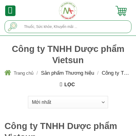
Skip
to
content
Tìm
kiếm:
Công ty TNHH Dược phẩm
Vietsun
/
Sản phẩm Thương hiệu
/
Công ty TNHH
Trang chủ
Dược phẩm Vietsun
LỌC
Công ty TNHH Dược phẩm