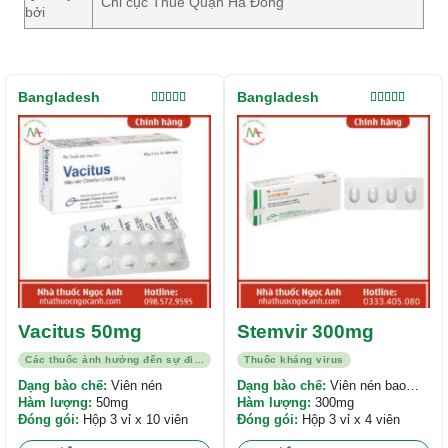
Chi cục Thuế Quận Hà Đông
bởi
Bangladesh
Bangladesh
Được xếp
Được xếp
hạng
5.00
5
hạng
5.00
5
sao
sao
Vacitus 50mg
Stemvir 300mg
Các thuốc ảnh hưởng đến sự điều hòa hormon
Thuốc kháng virus
Dạng bào chế:
Viên nén
Dạng bào chế:
Viên nén bao
Hàm lượng:
50mg
phim
Hàm lượng:
300mg
Đóng gói:
Hộp 3 vỉ x 10 viên
Đóng gói:
Hộp 3 vỉ x 4 viên