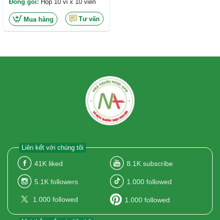
Đóng gói:
Hộp 10 vỉ x 10 viên
Tư vấn
Mua hàng
Liên kết với chúng tôi
41K
liked
8.1K
subscribe
5.1K
followers
1.000
followed
1.000
followed
1.000
followed