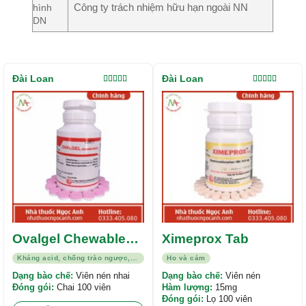
Công ty trách nhiệm hữu hạn ngoài NN
hình
DN
Đài Loan
Đài Loan
Được xếp
Được xếp
hạng
5.00
5
hạng
5.00
5
sao
sao
Ovalgel Chewable
Ximeprox Tab
Tablets
Kháng acid, chống trào ngược, viêm loét
Ho và cảm
Dạng bào chế:
Viên nén nhai
Dạng bào chế:
Viên nén
Đóng gói:
Chai 100 viên
Hàm lượng:
15mg
Đóng gói:
Lọ 100 viên