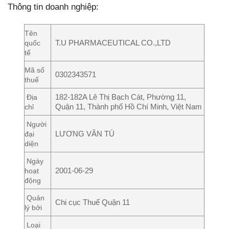
Thông tin doanh nghiệp:
Tên
T.U PHARMACEUTICAL CO.,LTD
quốc
tế
Mã số
0302343571
thuế
182-182A Lê Thị Bạch Cát, Phường 11,
Địa
Quận 11, Thành phố Hồ Chí Minh, Việt Nam
chỉ
Người
LƯƠNG VĂN TÚ
đại
diện
Ngày
2001-06-29
hoạt
động
Quản
Chi cục Thuế Quận 11
lý bởi
Loại