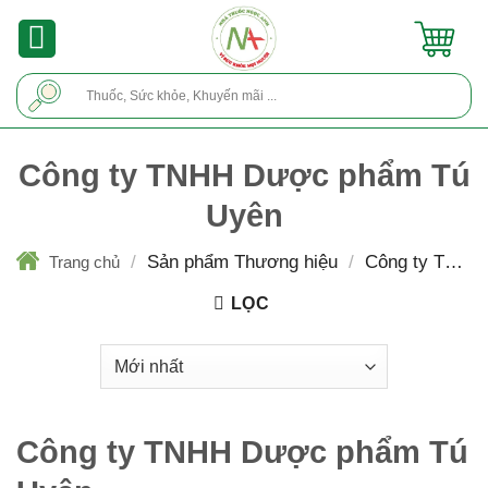
Skip
to
content
Tìm
kiếm:
Công ty TNHH Dược phẩm Tú
Uyên
/
Sản phẩm Thương hiệu
/
Công ty TNHH
Trang chủ
Dược phẩm Tú Uyên
LỌC
Công ty TNHH Dược phẩm Tú