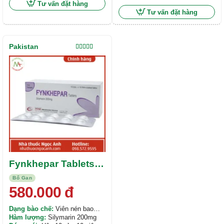
Tư vấn đặt hàng
Tư vấn đặt hàng
Pakistan
Được xếp
hạng
5.00
5
sao
Fynkhepar Tablets
200mg
Bổ Gan
580.000
đ
Dạng bào chế:
Viên nén bao
phim
Hàm lượng:
Silymarin 200mg