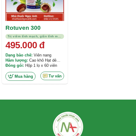
Rotuven 300
Trị viêm tĩnh mạch, giãn tĩnh mạch
495.000
đ
Dạng bào chế:
Viên nang
Hàm lượng:
Cao khô Hạt dẻ
ngựa 300mg, Rutin 200mg
Đóng gói:
Hộp 1 lọ x 60 viên
Tư vấn
Mua hàng