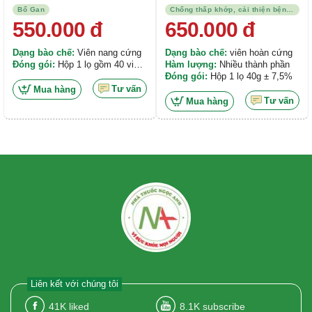
Bổ Gan
Chống thấp khớp, cải thiện bệnh trạng
550.000
đ
650.000
đ
Dạng bào chế:
Viên nang cứng
Dạng bào chế:
viên hoàn cứng
Đóng gói:
Hộp 1 lọ gồm 40 viên
Hàm lượng:
Nhiều thành phần
nang cứng
Đóng gói:
Hộp 1 lọ 40g ± 7,5%
Tư vấn
Mua hàng
Tư vấn
Mua hàng
Liên kết với chúng tôi
41K
liked
8.1K
subscribe