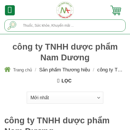
Skip
to
content
Tìm
kiếm:
công ty TNHH dược phẩm
Nam Dương
/
Sản phẩm Thương hiệu
/
công ty TNHH
Trang chủ
dược phẩm Nam Dương
LỌC
công ty TNHH dược phẩm