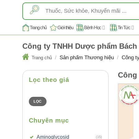
Skip
Tìm
to
kiếm:
content
Trang chủ
Giới thiệu
Bệnh Học
Tin Tức
Công ty TNHH Dược phẩm Bách 
/
Sản phẩm Thương hiệu
/
Công t
Trang chủ
Công 
Lọc theo giá
Giá
Giá
thấp
cao
nhất
nhất
LỌC
Chuyên mục
Aminoglycosid
(15)