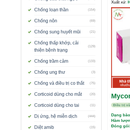
Xuất xứ:
H
Chống loạn thần
(154)
Chống nôn
(69)
Chống sung huyết mũi
(21)
Chống thấp khớp, cải
(129)
thiện bệnh trạng
Chống trầm cảm
(133)
Chống ung thư
(3)
Chống và điều trị co thắt
(75)
Corticoid dùng cho mắt
(20)
Myco
Corticoid dùng cho tai
Điều trị 
(11)
Dạng bào
Dị ứng, hệ miễn dịch
(444)
Hàm lượn
Đóng gói
Diệt amib
(15)