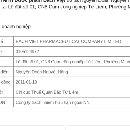
 TNHH Dược phẩm Bách Việt
do bà Nguyễn Đoàn Nguyệt Hằ
ở tại Lô đất số 01, CN8 Cụm công nghiệp Từ Liêm, Phường 
.
n doanh nghiệp:
tế
BACH VIET PHARMACEUTICAL COMPANY LIMITED
ế
0105124972
Lô đất số 01, CN8 Cụm công nghiệp Từ Liêm, Phường Minh 
 diện
Nguyễn Đoàn Nguyệt Hằng
 động
2011-01-18
ởi
Chi cục Thuế Quận Bắc Từ Liêm
 DN
Công ty trách nhiệm hữu hạn ngoài NN