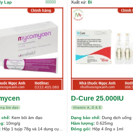
y Lạp
Xuất xứ:
Bỉ
Được xếp
hạng
5.00
5
sao
mycen
D-Cure 25.000IU
vùng âm đạo
Vitamin A, D & E
 chế:
Kem bôi âm đạo
Dạng bào chế:
Dung dịch uống
g:
10mg/g
Hàm lượng:
0.625mg
:
Hộp 1 tuýp 78g và 14 dụng cụ
Đóng gói:
Hộp 4 ống x 1ml