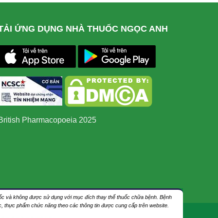
TẢI ỨNG DỤNG NHÀ THUỐC NGỌC ANH
British Pharmacopoeia 2025
thuốc và không được sử dụng với mục đích thay thế thuốc chữa bệnh. Bệnh
ốc, thực phẩm chức năng theo các thông tin được cung cấp trên website.