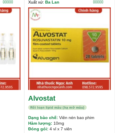
Xuất xứ:
Ba Lan
Được xếp
Được xếp
hạng
5.00
5
hạng
4.00
sao
5 sao
Alvostat
Rối loạn lipid máu (hạ mỡ máu)
Dạng bào chế:
Viên nén bao phim
Hàm lượng:
10mg
Đóng gói:
4 vỉ x 7 viên