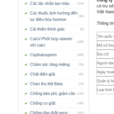
Công ty
Các tác nhân tạo máu
(114)
có trụ s
Việt Nam
Các thuốc ảnh hưởng đến
(98)
sự điều hòa hormon
Thông ti
Cải thiện thính giác
(6)
Tên quốc 
Calci/ Phối hợp vitamin
(235)
Mã số thu
với calci
Địa chỉ
Cephalosporin
(360)
Người đại
Chăm sóc răng miệng
(55)
Ngày hoạt
Chất điện giải
(61)
Quản lý b
Chẹn thu thể Beta
(23)
Loại hình
Chống béo phì, giảm cân
(130)
Chống co giật
(140)
Chống đau thắt ngực
(107)