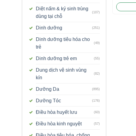
bôi
Diệt nấm & ký sinh trùng
(107)
dùng tại chỗ
Dinh dưỡng
(251)
Dinh dưỡng tiêu hóa cho
(49)
trẻ
Dinh dưỡng trẻ em
(55)
Dung dịch vệ sinh vùng
(82)
kín
Dưỡng Da
(895)
Dưỡng Tóc
(176)
Điều hòa huyết lưu
(60)
Điều hòa kinh nguyệt
(57)
Điều hòa tiêu hóa, chống