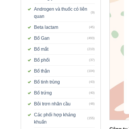
Androgen và thuốc có liên
(9)
quan
Beta lactam
(45)
Bổ Gan
(493)
Bổ mắt
(210)
Bổ phổi
(37)
Bổ thận
(104)
Bổ tinh trùng
(43)
Bổ trứng
(40)
Bôi trơn nhãn cầu
(48)
Các phối hợp kháng
(155)
khuẩn