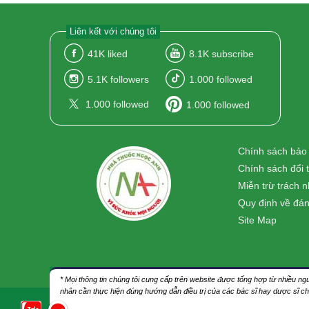
Liên kết với chúng tôi
41K
liked
8.1K
subscribe
5.1K
followers
1.000
followed
1.000
followed
1.000
followed
Chính sách bảo
Chính sách đổi 
Miễn trừ trách 
Quy định về đán
Site Map
* Mọi thông tin chúng tôi cung cấp trên website được tổng hợp từ nhiều 
nhân cần thực hiện đúng hướng dẫn điều trị của các bác sĩ hay dược sĩ c