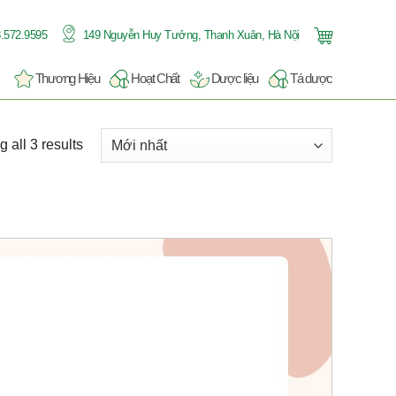
.572.9595
149 Nguyễn Huy Tưởng, Thanh Xuân, Hà Nội
Thương Hiệu
Hoạt Chất
Dược liệu
Tá dược
 all 3 results