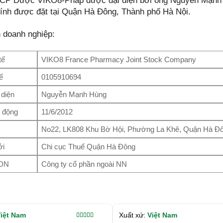
CP Dược VIKO8-Pháp được đại diện bởi ông Nguyễn Mạnh H
hính được đặt tại Quận Hà Đông, Thành phố Hà Nội.
n doanh nghiệp:
tế
VIKO8 France Pharmacy Joint Stock Company
ế
0105910694
 diện
Nguyễn Mạnh Hùng
 động
11/6/2012
No22, LK808 Khu Bờ Hội, Phường La Khê, Quận Hà Đô
ởi
Chi cục Thuế Quận Hà Đông
 DN
Công ty cổ phần ngoài NN
iệt Nam
Xuất xứ:
Việt Nam