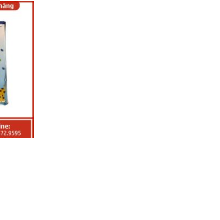
Được xếp
hạng
5.00
5
sao