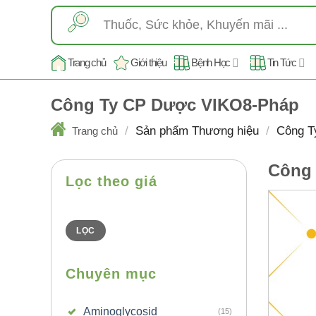
Skip
Tìm
to
kiếm:
content
Trang chủ
Giới thiệu
Bệnh Học
Tin Tức
Công Ty CP Dược VIKO8-Pháp
/
Sản phẩm Thương hiệu
/
Công T
Trang chủ
Công 
Lọc theo giá
Giá
Giá
thấp
cao
nhất
nhất
LỌC
Chuyên mục
Aminoglycosid
(15)