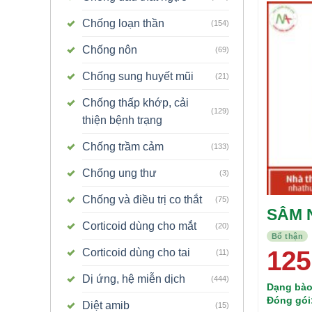
Chống loạn thần
(154)
Chống nôn
(69)
Chống sung huyết mũi
(21)
Chống thấp khớp, cải
(129)
thiện bệnh trạng
Chống trầm cảm
(133)
Chống ung thư
(3)
Chống và điều trị co thắt
(75)
SÂM 
Corticoid dùng cho mắt
(20)
TN P
Bổ thận
125
Corticoid dùng cho tai
(11)
Dị ứng, hệ miễn dịch
(444)
Dạng bào
Đóng gói
Diệt amib
(15)