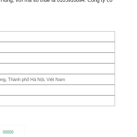
ùng, với mã số thuế là 0105910694. Công ty có
ng, Thành phố Hà Nội, Việt Nam