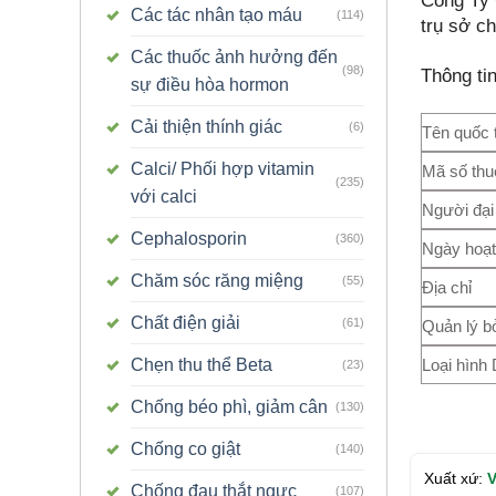
Công Ty 
Các tác nhân tạo máu
(114)
trụ sở c
Các thuốc ảnh hưởng đến
(98)
Thông ti
sự điều hòa hormon
Cải thiện thính giác
(6)
Tên quốc 
Calci/ Phối hợp vitamin
Mã số thu
(235)
với calci
Người đại
Cephalosporin
(360)
Ngày hoạt
Chăm sóc răng miệng
(55)
Địa chỉ
Chất điện giải
(61)
Quản lý b
Loại hình
Chẹn thu thể Beta
(23)
Chống béo phì, giảm cân
(130)
Chống co giật
(140)
Xuất xứ:
V
Chống đau thắt ngực
(107)