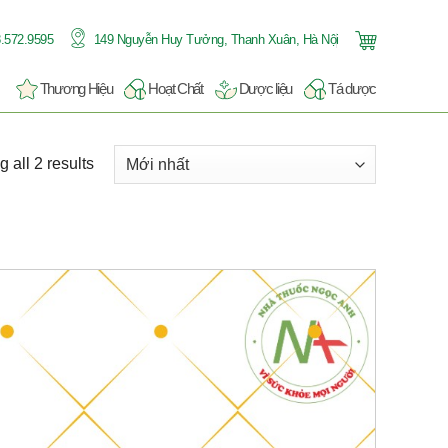
.572.9595
149 Nguyễn Huy Tưởng, Thanh Xuân, Hà Nội
Thương Hiệu
Hoạt Chất
Dược liệu
Tá dược
 all 2 results