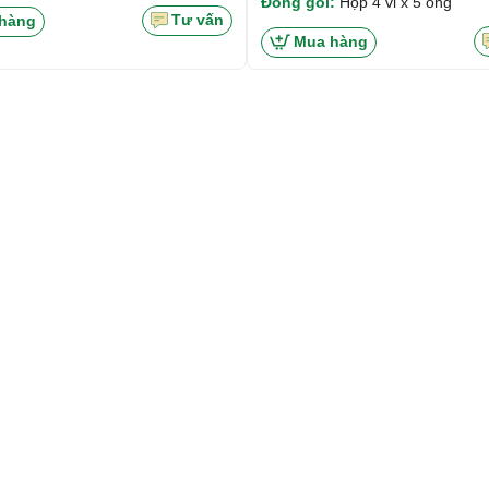
Đóng gói:
Hộp 4 vỉ x 5 ống
Tư vấn
hàng
Mua hàng