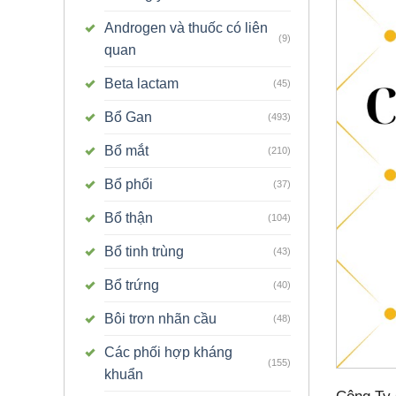
Androgen và thuốc có liên
(9)
quan
Beta lactam
(45)
Bổ Gan
(493)
Bổ mắt
(210)
Bổ phổi
(37)
Bổ thận
(104)
Bổ tinh trùng
(43)
Bổ trứng
(40)
Bôi trơn nhãn cầu
(48)
Các phối hợp kháng
(155)
khuẩn