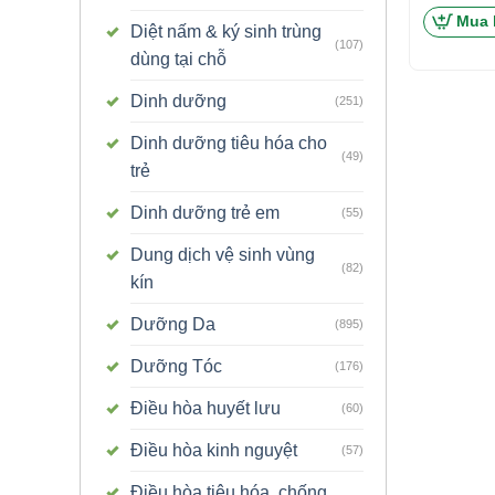
Mua 
Diệt nấm & ký sinh trùng
(107)
dùng tại chỗ
Dinh dưỡng
(251)
Dinh dưỡng tiêu hóa cho
(49)
trẻ
Dinh dưỡng trẻ em
(55)
Dung dịch vệ sinh vùng
(82)
kín
Dưỡng Da
(895)
Dưỡng Tóc
(176)
Điều hòa huyết lưu
(60)
Điều hòa kinh nguyệt
(57)
Điều hòa tiêu hóa, chống