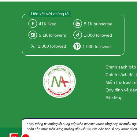
Liên kết với chúng tôi
41K
liked
8.1K
subscribe
5.1K
followers
1.000
followed
1.000
followed
1.000
followed
Chính sách bảo
Chính sách đổi 
Miễn trừ trách 
Quy định về đán
Site Map
* Mọi thông tin chúng tôi cung cấp trên website được tổng hợp từ nhiều 
nhân cần thực hiện đúng hướng dẫn điều trị của các bác sĩ hay dược sĩ c