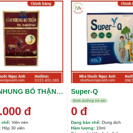
Được xếp
hạng
5.00
5
sao
NHUNG BỔ THẬN
Super-Q
HARMA
Dinh dưỡng trẻ em
.000
đ
0
đ
 chế:
Viên nén
Dạng bào chế:
Dung dịch
:
Hộp 30 viên
Hàm lượng:
10ml