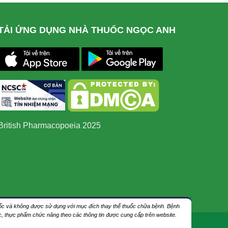
TẢI ỨNG DỤNG NHÀ THUỐC NGỌC ANH
British Pharmacopoeia 2025
thuốc và không được sử dụng với mục đích thay thế thuốc chữa bệnh. Bệnh
ốc, thực phẩm chức năng theo các thông tin được cung cấp trên website.