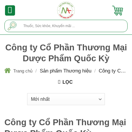
Skip
to
content
Tìm
kiếm:
Công ty Cổ Phần Thương Mại
Dược Phẩm Quốc Kỳ
/
Sản phẩm Thương hiệu
/
Công ty Cổ Ph
Trang chủ
Thương Mại Dược Phẩm Quốc Kỳ
LỌC
Công ty Cổ Phần Thương Mại