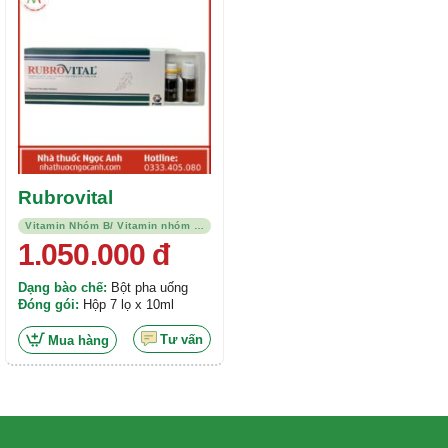
sao
Rubrovital
Vitamin Nhóm B/ Vitamin nhóm B, C kết hợp
1.050.000
đ
Dạng bào chế:
Bột pha uống
Đóng gói:
Hộp 7 lọ x 10ml
Tư vấn
Mua hàng