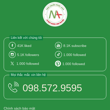
Liên kết với chúng tôi
41K
liked
8.1K
subscribe
5.1K
followers
1.000
followed
1.000
followed
1.000
followed
Mọi thắc mắc xin liên hệ
098.572.9595
Chính sách bảo mật