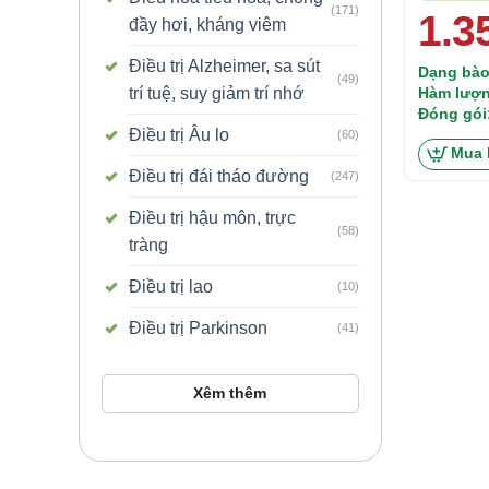
(171)
1.3
đầy hơi, kháng viêm
Điều trị Alzheimer, sa sút
Dạng bào
(49)
trí tuệ, suy giảm trí nhớ
Hàm lượn
marin 24
Đóng gói
Điều trị Âu lo
(60)
Mua 
Điều trị đái tháo đường
(247)
Điều trị hậu môn, trực
(58)
tràng
Điều trị lao
(10)
Điều trị Parkinson
(41)
Xêm thêm