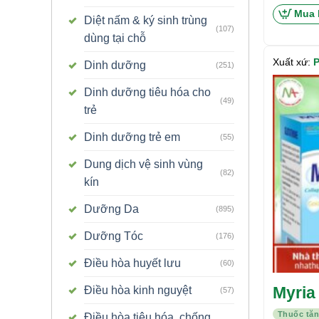
Mua 
Diệt nấm & ký sinh trùng
(107)
dùng tại chỗ
Xuất xứ:
Dinh dưỡng
(251)
Dinh dưỡng tiêu hóa cho
(49)
trẻ
Dinh dưỡng trẻ em
(55)
Dung dịch vệ sinh vùng
(82)
kín
Dưỡng Da
(895)
Dưỡng Tóc
(176)
Điều hòa huyết lưu
(60)
Myria
Điều hòa kinh nguyệt
(57)
Thuốc tă
Điều hòa tiêu hóa, chống