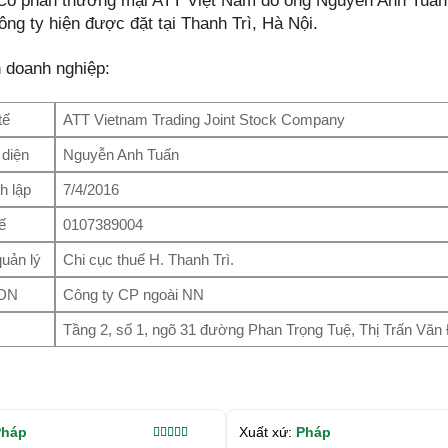
Cổ phần thương mại ATT Việt Nam do ông Nguyễn Anh Tuấn l
ng ty hiện được đặt tại Thanh Trì, Hà Nội.
n doanh nghiệp:
tế
ATT Vietnam Trading Joint Stock Company
 diện
Nguyễn Anh Tuấn
h lập
7/4/2016
ế
0107389004
uản lý
Chi cục thuế H. Thanh Trì.
 DN
Công ty CP ngoài NN
Tầng 2, số 1, ngõ 31 đường Phan Trọng Tuệ, Thị Trấn Văn
Pháp
Xuất xứ:
Pháp