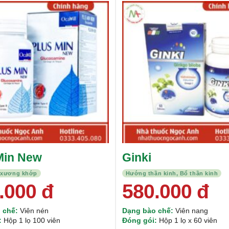
Được xếp
hạng
5.00
5
sao
Min New
Ginki
 xương khớp
Hướng thần kinh, Bổ thần kinh
.000
đ
580.000
đ
 chế:
Viên nén
Dạng bào chế:
Viên nang
:
Hộp 1 lọ 100 viên
Đóng gói:
Hộp 1 lọ x 60 viên