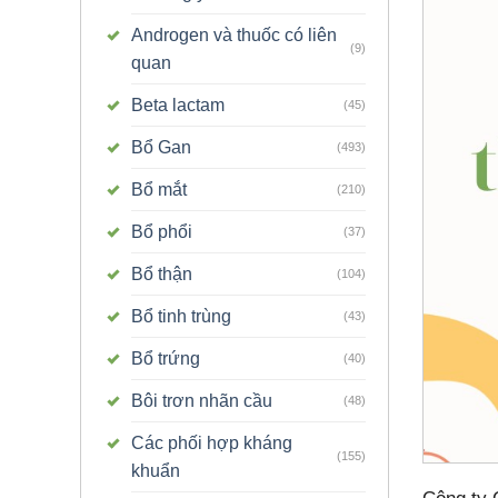
Androgen và thuốc có liên
(9)
quan
Beta lactam
(45)
Bổ Gan
(493)
Bổ mắt
(210)
Bổ phổi
(37)
Bổ thận
(104)
Bổ tinh trùng
(43)
Bổ trứng
(40)
Bôi trơn nhãn cầu
(48)
Các phối hợp kháng
(155)
khuẩn