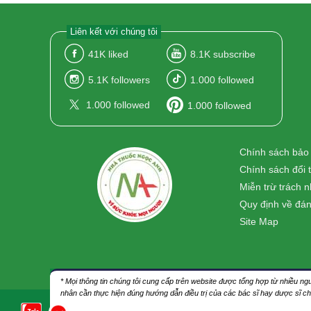
Liên kết với chúng tôi
41K
liked
8.1K
subscribe
5.1K
followers
1.000
followed
1.000
followed
1.000
followed
Chính sách bảo
Chính sách đổi 
Miễn trừ trách 
Quy định về đán
Site Map
* Mọi thông tin chúng tôi cung cấp trên website được tổng hợp từ nhiều 
nhân cần thực hiện đúng hướng dẫn điều trị của các bác sĩ hay dược sĩ c