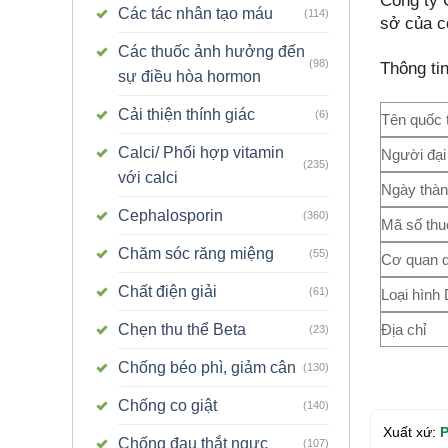
Công ty 
Các tác nhân tạo máu
(114)
sở của cô
Các thuốc ảnh hưởng đến
(98)
Thông ti
sự điều hòa hormon
Cải thiện thính giác
(6)
Tên quốc 
Calci/ Phối hợp vitamin
Người đại
(235)
với calci
Ngày thàn
Cephalosporin
(360)
Mã số thu
Chăm sóc răng miệng
(55)
Cơ quan q
Chất điện giải
(61)
Loại hình
Địa chỉ
Chẹn thu thể Beta
(23)
Chống béo phì, giảm cân
(130)
Chống co giật
(140)
Xuất xứ:
Chống đau thắt ngực
(107)