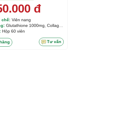
50.000
đ
 chế:
Viên nang
g:
Glutathione 1000mg, Collagen
00mcg
:
Hộp 60 viên
Tư vấn
hàng