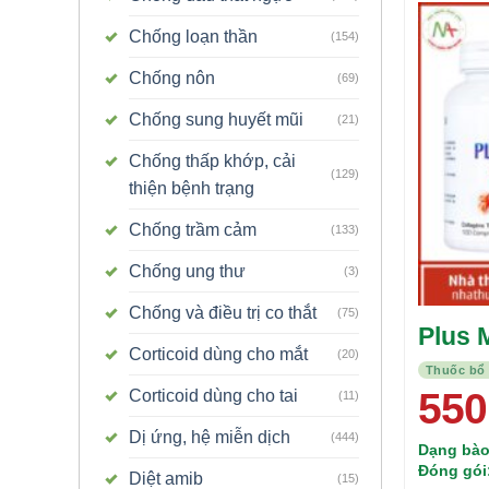
Chống loạn thần
(154)
Chống nôn
(69)
Chống sung huyết mũi
(21)
Chống thấp khớp, cải
(129)
thiện bệnh trạng
Chống trầm cảm
(133)
Chống ung thư
(3)
Chống và điều trị co thắt
(75)
Plus 
Corticoid dùng cho mắt
(20)
Thuốc bổ
550
Corticoid dùng cho tai
(11)
Dị ứng, hệ miễn dịch
(444)
Dạng bào
Đóng gói
Diệt amib
(15)