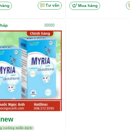
Tư vấn
hàng
Mua hàng
Pháp
Được xếp
hạng
5.00
5
sao
 new
ng cường miễn dịch