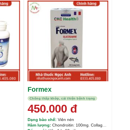
Được xếp
Được xếp
hạng
5.00
5
hạng
5.00
5
sao
sao
Formex
Chống thấp khớp, cải thiện bệnh trạng
450.000
đ
Dạng bào chế:
Viên nén
Hàm lượng:
Chondroitin: 100mg. Collagen