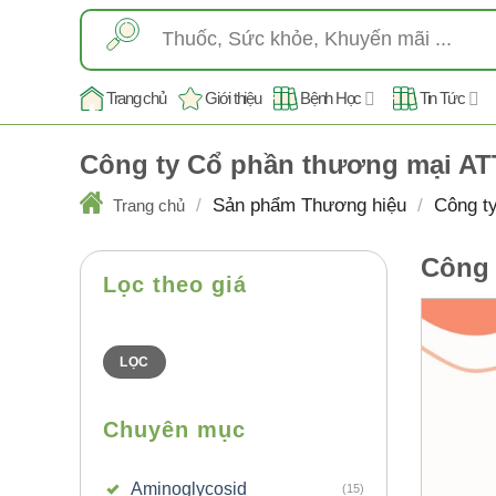
Skip
Tìm
to
kiếm:
content
Trang chủ
Giới thiệu
Bệnh Học
Tin Tức
Công ty Cổ phần thương mại AT
/
Sản phẩm Thương hiệu
/
Công ty
Trang chủ
Công 
Lọc theo giá
Giá
Giá
thấp
cao
nhất
nhất
LỌC
Chuyên mục
Aminoglycosid
(15)