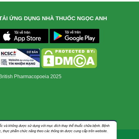
TẢI ỨNG DỤNG NHÀ THUỐC NGỌC ANH
British Pharmacopoeia 2025
thuốc và không được sử dụng với mục đích thay thế thuốc chữa bệnh. Bệnh
ốc, thực phẩm chức năng theo các thông tin được cung cấp trên website.