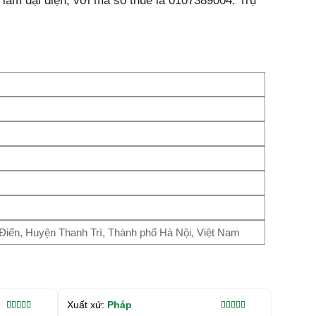
àm đại diện, với mã số thuế là 0107389004. Trụ
 Điển, Huyện Thanh Trì, Thành phố Hà Nội, Việt Nam
Xuất xứ:
Pháp