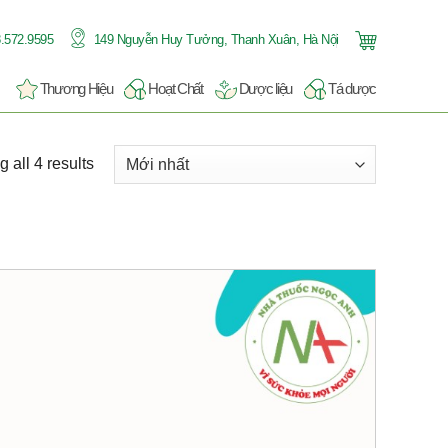
.572.9595
149 Nguyễn Huy Tưởng, Thanh Xuân, Hà Nội
Thương Hiệu
Hoạt Chất
Dược liệu
Tá dược
 all 4 results