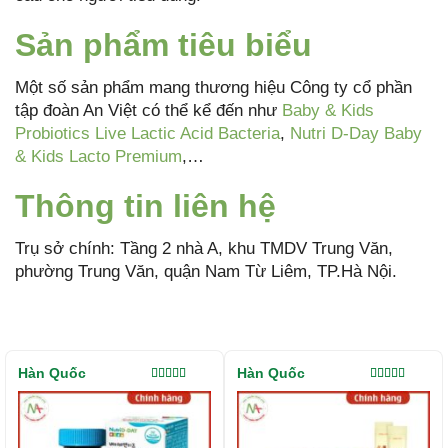
Sản phẩm tiêu biểu
Một số sản phẩm mang thương hiệu Công ty cổ phần
tập đoàn An Việt có thể kể đến như
Baby & Kids
Probiotics Live Lactic Acid Bacteria
,
Nutri D-Day Baby
& Kids Lacto Premium
,…
Thông tin liên hệ
Trụ sở chính: Tầng 2 nhà A, khu TMDV Trung Văn,
phường Trung Văn, quận Nam Từ Liêm, TP.Hà Nội.
Hàn Quốc
Hàn Quốc
Được xếp
Được xếp
hạng
5.00
5
hạng
5.00
5
sao
sao