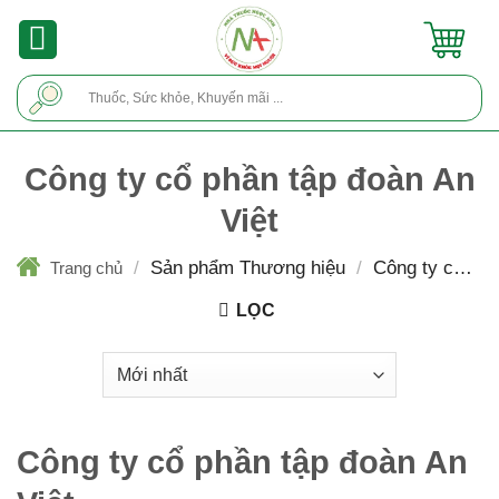
Skip
to
content
Tìm
kiếm:
Công ty cổ phần tập đoàn An
Việt
/
Sản phẩm Thương hiệu
/
Công ty cổ ph
Trang chủ
tập đoàn An Việt
LỌC
Công ty cổ phần tập đoàn An