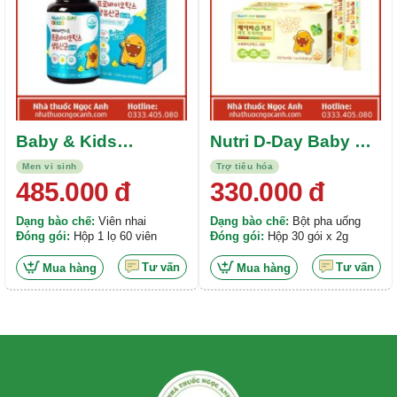
Baby & Kids
Nutri D-Day Baby &
Probiotics Live
Kids Lacto Premium
Men vi sinh
Trợ tiêu hóa
Lactic Acid Bacteria
485.000
đ
330.000
đ
Dạng bào chế:
Viên nhai
Dạng bào chế:
Bột pha uống
Đóng gói:
Hộp 1 lọ 60 viên
Đóng gói:
Hộp 30 gói x 2g
Tư vấn
Tư vấn
Mua hàng
Mua hàng