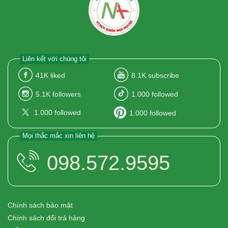
Liên kết với chúng tôi
41K
liked
8.1K
subscribe
5.1K
followers
1.000
followed
1.000
followed
1.000
followed
Mọi thắc mắc xin liên hệ
098.572.9595
Chính sách bảo mật
Chính sách đổi trả hàng