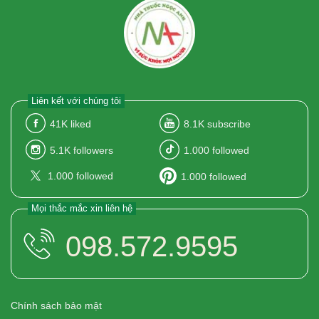
Liên kết với chúng tôi
41K
liked
8.1K
subscribe
5.1K
followers
1.000
followed
1.000
followed
1.000
followed
Mọi thắc mắc xin liên hệ
098.572.9595
Chính sách bảo mật