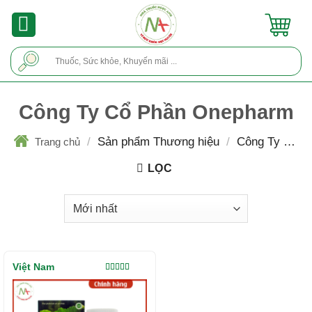
Skip
to
content
Tìm
kiếm:
Công Ty Cổ Phần Onepharm
/
Sản phẩm Thương hiệu
/
Công Ty Cổ
Trang chủ
Phần Onepharm
LỌC
Việt Nam
Được xếp
hạng
4.50
5 sao