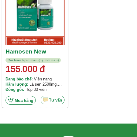
Hamosen New
Rối loạn lipid máu (hạ mỡ máu)
155.000
đ
Dạng bào chế:
Viên nang
Hàm lượng:
Lá sen 2500mg,
Thảo quyết minh 2500mg, Giảo
Đóng gói:
Hộp 30 viên
cổ lam 570 mg;...
Tư vấn
Mua hàng