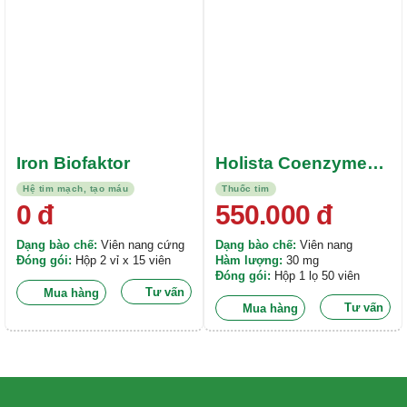
Iron Biofaktor
Holista Coenzyme
Q10 30mg
Hệ tim mạch, tạo máu
Thuốc tim
0
đ
550.000
đ
Dạng bào chế:
Viên nang cứng
Dạng bào chế:
Viên nang
Đóng gói:
Hộp 2 vỉ x 15 viên
Hàm lượng:
30 mg
Đóng gói:
Hộp 1 lọ 50 viên
Tư vấn
Mua hàng
Tư vấn
Mua hàng