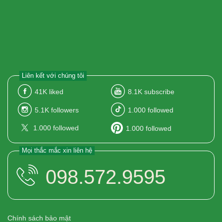
Liên kết với chúng tôi
41K
liked
8.1K
subscribe
5.1K
followers
1.000
followed
1.000
followed
1.000
followed
Mọi thắc mắc xin liên hệ
098.572.9595
Chính sách bảo mật