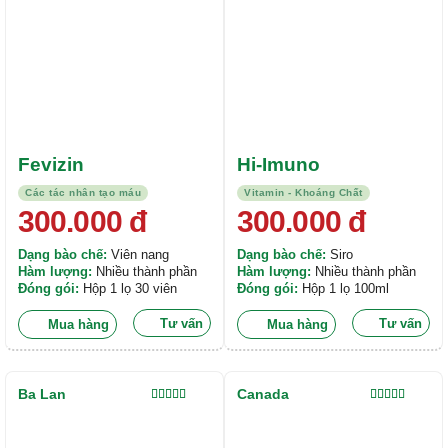
Fevizin
Hi-Imuno
Các tác nhân tạo máu
Vitamin - Khoáng Chất
300.000
đ
300.000
đ
Dạng bào chế:
Viên nang
Dạng bào chế:
Siro
Hàm lượng:
Nhiều thành phần
Hàm lượng:
Nhiều thành phần
Đóng gói:
Hộp 1 lọ 30 viên
Đóng gói:
Hộp 1 lọ 100ml
Tư vấn
Tư vấn
Mua hàng
Mua hàng
Ba Lan
Canada
Được xếp
Được xếp
hạng
5.00
5
hạng
5.00
5
sao
sao