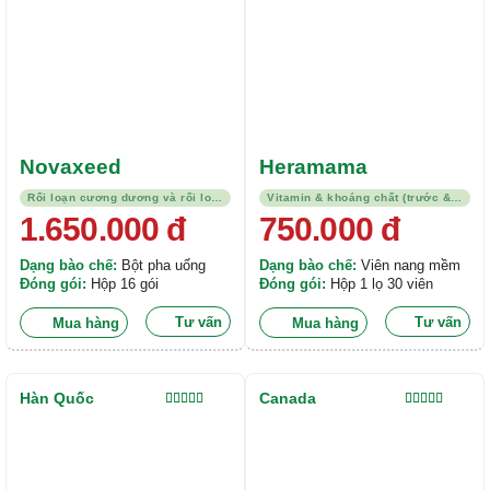
Novaxeed
Heramama
Rối loạn cương dương và rối loạn xuất tinh
Vitamin & khoáng chất (trước & sau sinh)/Thuốc trị thiếu máu
1.650.000
đ
750.000
đ
Dạng bào chế:
Bột pha uống
Dạng bào chế:
Viên nang mềm
Đóng gói:
Hộp 16 gói
Đóng gói:
Hộp 1 lọ 30 viên
Tư vấn
Tư vấn
Mua hàng
Mua hàng
Hàn Quốc
Canada
Được xếp
Được xếp
hạng
5.00
5
hạng
5.00
5
sao
sao