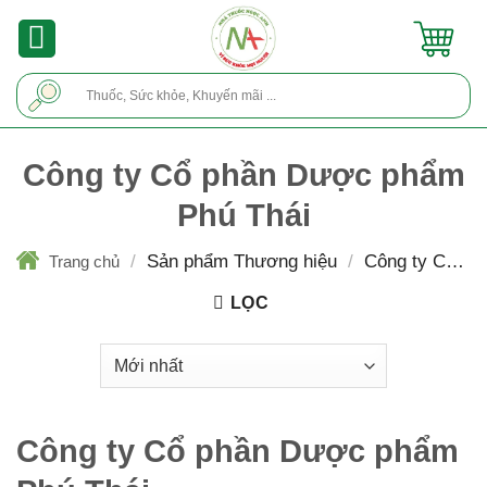
Skip
to
content
Tìm
kiếm:
Công ty Cổ phần Dược phẩm
Phú Thái
/
Sản phẩm Thương hiệu
/
Công ty Cổ ph
Trang chủ
Dược phẩm Phú Thái
LỌC
Công ty Cổ phần Dược phẩm