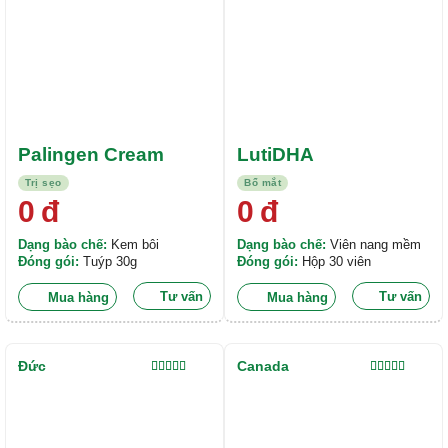
Palingen Cream
LutiDHA
Trị sẹo
Bổ mắt
0
đ
0
đ
Dạng bào chế:
Kem bôi
Dạng bào chế:
Viên nang mềm
Đóng gói:
Tuýp 30g
Đóng gói:
Hộp 30 viên
Tư vấn
Tư vấn
Mua hàng
Mua hàng
Đức
Canada
Được xếp
Được xếp
hạng
5.00
5
hạng
5.00
5
sao
sao