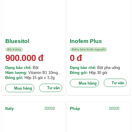
Bluesitol
Inofem Plus
Bổ trứng
Điều hòa kinh nguyệt
900.000
đ
0
đ
Dạng bào chế:
Bột
Dạng bào chế:
Bột pha uống
Hàm lượng:
Vitamin B1 10mg,
Đóng gói:
Hộp 30 gói
Vitamin B2 5mg, Vitamin B6 10
Đóng gói:
Hộp 15 gói x 3,2g
mg,...
Tư vấn
Mua hàng
Tư vấn
Mua hàng
Italy
Pháp
Được xếp
Được xếp
hạng
5.00
5
hạng
5.00
5
sao
sao