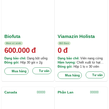
Biofuta
Viamazin Holista
Men vi sinh
Bổ Gan
600.000
đ
0
đ
Dạng bào chế:
Dạng bột uống
Dạng bào chế:
Viên nang cứng
Đóng gói:
Hộp 30 gói x 2g
Hàm lượng:
Chiết xuất từ hạt
của cây kế sữa có hàm lượng
Đóng gói:
Hộp 1 lọ x 30 viên
250mg. Bột của rễ cây bồ công
Tư vấn
Mua hàng
anh có hàm lượng 55mg. Bột
Tư vấn
Mua hàng
nghệ có hàm lượng 27,5mg.
Canada
Phần Lan
Được xếp
Được xếp
hạng
5.00
5
hạng
5.00
5
sao
sao