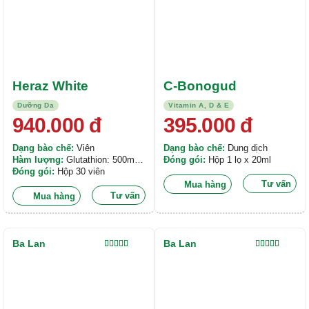
Heraz White
C-Bonogud
Dưỡng Da
Vitamin A, D & E
940.000
đ
395.000
đ
Dạng bào chế:
Viên
Dạng bào chế:
Dung dịch
Hàm lượng:
Glutathion: 500mg,
Đóng gói:
Hộp 1 lọ x 20ml
L-Cystine: 100mg, Kẽm: 30mg,
Đóng gói:
Hộp 30 viên
Coenzyme Q10: 30mg,...
Tư vấn
Mua hàng
Tư vấn
Mua hàng
Ba Lan
Ba Lan
Được xếp
Được xếp
hạng
5.00
5
hạng
5.00
5
sao
sao