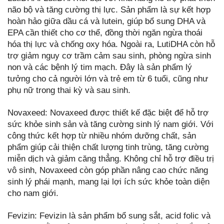
não bộ và tăng cường thị lực. Sản phẩm là sự kết hợp
hoàn hảo giữa dầu cá và lutein, giúp bổ sung DHA và
EPA cần thiết cho cơ thể, đồng thời ngăn ngừa thoái
hóa thị lực và chống oxy hóa. Ngoài ra, LutiDHA còn hỗ
trợ giảm nguy cơ trầm cảm sau sinh, phòng ngừa sinh
non và các bệnh lý tim mạch. Đây là sản phẩm lý
tưởng cho cả người lớn và trẻ em từ 6 tuổi, cũng như
phụ nữ trong thai kỳ và sau sinh.
Novaxeed: Novaxeed được thiết kế đặc biệt để hỗ trợ
sức khỏe sinh sản và tăng cường sinh lý nam giới. Với
công thức kết hợp từ nhiều nhóm dưỡng chất, sản
phẩm giúp cải thiện chất lượng tinh trùng, tăng cường
miễn dịch và giảm căng thẳng. Không chỉ hỗ trợ điều trị
vô sinh, Novaxeed còn góp phần nâng cao chức năng
sinh lý phái mạnh, mang lại lợi ích sức khỏe toàn diện
cho nam giới.
Fevizin: Fevizin là sản phẩm bổ sung sắt, acid folic và