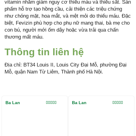
vitamin nhằm giảm nguy cơ thiếu máu và thiếu sắt. Sản
phẩm hỗ trợ tạo hồng cầu, cải thiện các triệu chứng
như chóng mặt, hoa mắt, và mệt mỏi do thiếu máu. Đặc
biệt, Fevizin phù hợp cho phụ nữ mang thai, bà mẹ cho
con bú, người mới ốm dậy hoặc vừa trải qua chấn
thương mất máu.
Thông tin liên hệ
Địa chỉ: BT34 Louis II, Louis City Đại Mỗ, phường Đại
Mỗ, quận Nam Từ Liêm, Thành phố Hà Nội.
Ba Lan
Ba Lan
Được xếp
Được xếp
hạng
5.00
5
hạng
4.00
sao
5 sao