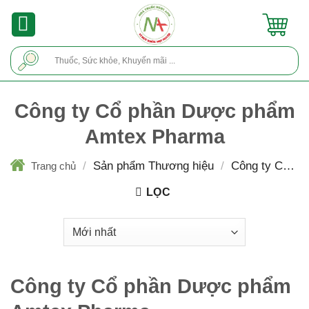
Skip
to
content
Tìm
kiếm:
Công ty Cổ phần Dược phẩm
Amtex Pharma
/
Sản phẩm Thương hiệu
/
Công ty Cổ ph
Trang chủ
Dược phẩm Amtex Pharma
LỌC
Công ty Cổ phần Dược phẩm