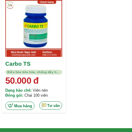
Được xếp
hạng
5.00
5
sao
Carbo TS
Điều hòa tiêu hóa, chống đầy hơi, kháng viêm
50.000
đ
Dạng bào chế:
Viên nén
Đóng gói:
Chai 100 viên
Tư vấn
Mua hàng