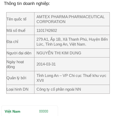
Thông tin doanh nghiệp:
AMTEX PHARMA PHARMACEUTICAL
Tên quốc tế
CORPORATION
Mã số thuế
1101742602
279 A1, Ấp 1B, Xã Thanh Phú, Huyện Bến
Địa chỉ
Lức, Tỉnh Long An, Việt Nam.
Người đại diện
NGUYỄN THỊ KIM DUNG
Ngày hoạt
2014-03-31
động
Tỉnh Long An – VP Chi cục Thuế khu vực
Quản lý bởi
XVII
Loại hình DN
Công ty cổ phần ngoài NN
Việt Nam