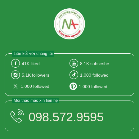
Liên kết với chúng tôi
41K
liked
8.1K
subscribe
5.1K
followers
1.000
followed
1.000
followed
1.000
followed
Mọi thắc mắc xin liên hệ
098.572.9595