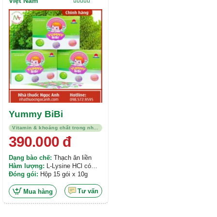
Việt Nam
Được xếp
hạng
5.00
5
sao
Yummy BiBi
Vitamin & khoáng chất trong nhi khoa
390.000
đ
Dạng bào chế:
Thạch ăn liền
Hàm lượng:
L-Lysine HCl có
hàm lượng 300mg. L-Arginine
Đóng gói:
Hộp 15 gói x 10g
HCl có hàm lượng 50mg. L-
Carnitine fumarate có hàm lượng
Tư vấn
Mua hàng
100mg. Chiết xuất rong nho có
hàm lượng 50mg. Chiết xuất quả
Sơ - ri có hàm lượng 20mg.