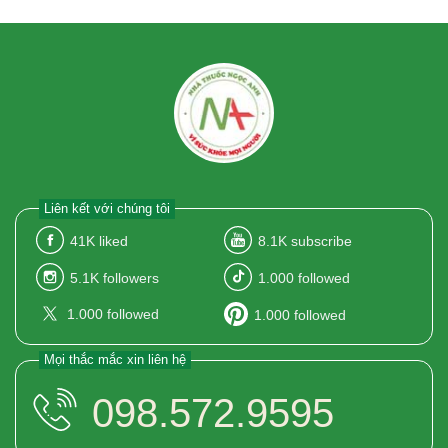
Kẽm gluconat có hàm lượng
10mg. Magnesi gluconat có hàm
lượng 10mg. Vitamin PP có hàm
lượng 10mg.
Liên kết với chúng tôi
41K
liked
8.1K
subscribe
5.1K
followers
1.000
followed
1.000
followed
1.000
followed
Mọi thắc mắc xin liên hệ
098.572.9595