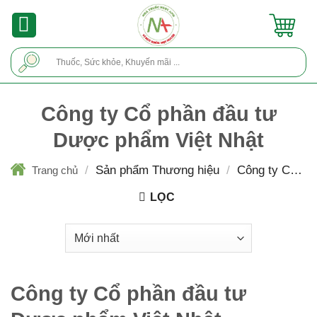
Skip
to
content
Tìm
kiếm:
Công ty Cổ phần đầu tư
Dược phẩm Việt Nhật
/
Sản phẩm Thương hiệu
/
Công ty Cổ ph
Trang chủ
đầu tư Dược phẩm Việt Nhật
LỌC
Công ty Cổ phần đầu tư