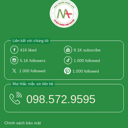
Liên kết với chúng tôi
41K
liked
8.1K
subscribe
5.1K
followers
1.000
followed
1.000
followed
1.000
followed
Mọi thắc mắc xin liên hệ
098.572.9595
Chính sách bảo mật