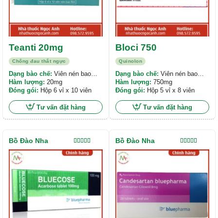
Teanti 20mg
Bloci 750
Chống đau thắt ngực
Quinolon
Dạng bào chế:
Viên nén bao
Dạng bào chế:
Viên nén bao
phim
Hàm lượng:
20mg
phim
Hàm lượng:
750mg
Đóng gói:
Hộp 6 vỉ x 10 viên
Đóng gói:
Hộp 5 vỉ x 8 viên
Tư vấn đặt hàng
Tư vấn đặt hàng
Bồ Đào Nha
Bồ Đào Nha
Được xếp
Được xếp
hạng
5.00
5
hạng
5.00
5
sao
sao