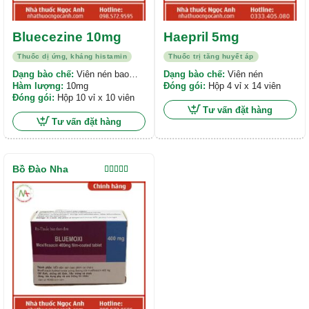
Bluecezine 10mg
Haepril 5mg
Thuốc dị ứng, kháng histamin
Thuốc trị tăng huyết áp
Dạng bào chế:
Viên nén bao
Dạng bào chế:
Viên nén
phim
Hàm lượng:
10mg
Đóng gói:
Hộp 4 vỉ x 14 viên
Đóng gói:
Hộp 10 vỉ x 10 viên
Tư vấn đặt hàng
Tư vấn đặt hàng
Bồ Đào Nha
Được xếp
hạng
5.00
5
sao