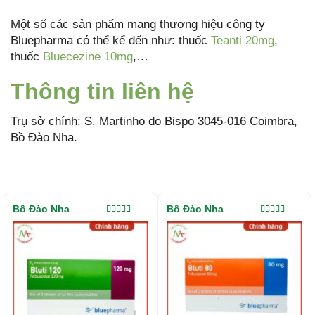
Một số các sản phẩm mang thương hiệu công ty
Bluepharma có thể kể đến như: thuốc
Teanti 20mg
,
thuốc
Bluecezine 10mg
,…
Thông tin liên hệ
Trụ sở chính: S. Martinho do Bispo 3045-016 Coimbra,
Bồ Đào Nha.
Bồ Đào Nha
Bồ Đào Nha
Được xếp
Được xếp
hạng
5.00
5
hạng
5.00
5
sao
sao