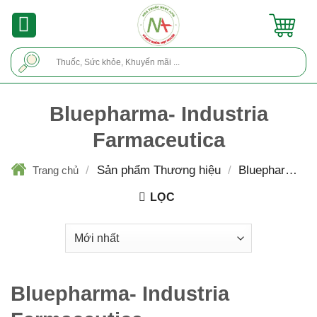
Skip
to
content
Tìm
kiếm:
Bluepharma- Industria
Farmaceutica
/
Sản phẩm Thương hiệu
/
Bluepharma-
Trang chủ
Industria Farmaceutica
LỌC
Bluepharma- Industria