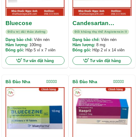
Bluecose
Candesartan
Bluepharma 8 mg
Điều trị đái tháo đường
Đối kháng thụ thể Angiotensin II
Dạng bào chế:
Viên nén
Dạng bào chế:
Viên nén
Hàm lượng:
100mg
Hàm lượng:
8 mg
Đóng gói:
Hộp 5 vỉ x 7 viên
Đóng gói:
Hộp 2 vỉ x 14 viên
Tư vấn đặt hàng
Tư vấn đặt hàng
Bồ Đào Nha
Bồ Đào Nha
Được xếp
Được xếp
hạng
5.00
5
hạng
5.00
5
sao
sao