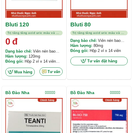
Bluti 120
Bluti 80
Trị tăng tăng acid uric máu và bệnh gout
Trị tăng tăng acid uric máu và bệnh gout
0
đ
Dạng bào chế:
Viên nén bao
phim
Hàm lượng:
80mg
Đóng gói:
Hộp 2 vỉ x 14 viên
Dạng bào chế:
Viên nén bao
phim
Hàm lượng:
120mg
Tư vấn đặt hàng
Đóng gói:
Hộp 2 vỉ x 14 viên
nén bao phim
Tư vấn
Mua hàng
Bồ Đào Nha
Bồ Đào Nha
Được xếp
Được xếp
hạng
5.00
5
hạng
5.00
5
sao
sao