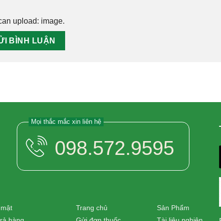
can upload:
image
.
Mọi thắc mắc xin liên hệ
098.572.9595
 mật
Trang chủ
Sản Phẩm
trả hàng
Gửi đơn thuốc
Tài liệu nghiên