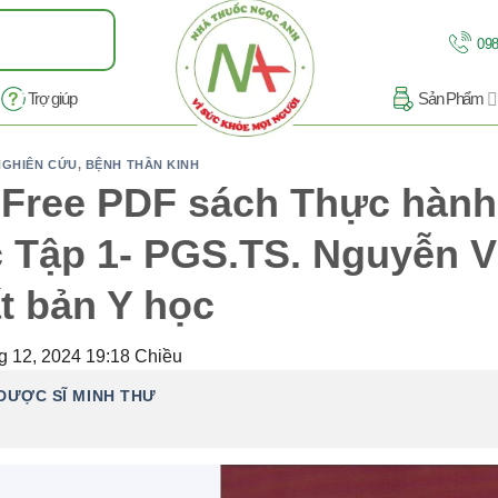
098
Trợ giúp
Sản Phẩm
 NGHIÊN CỨU
,
BỆNH THẦN KINH
 Free PDF sách Thực hành
 Tập 1- PGS.TS. Nguyễn 
t bản Y học
g 12, 2024 19:18 Chiều
DƯỢC SĨ MINH THƯ