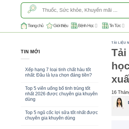
Skip
Tìm
to
kiếm:
content
Trang chủ
Giới thiệu
Bệnh Học
Tin Tức
TÀI LIỆU
Tải
TIN MỚI
học
Xếp hạng 7 loại tinh chất hàu tốt
nhất: Đâu là lựa chọn đáng tiền?
xuấ
Top 5 viên uống bổ tinh trùng tốt
16 Thán
nhất 2026 được chuyên gia khuyên
dùng
Top 5 ngũ cốc lợi sữa tốt nhất được
chuyên gia khuyên dùng