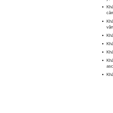
Khá
cảm
Khá
vận
Khá
Khá
Khá
Khá
asc
Khá