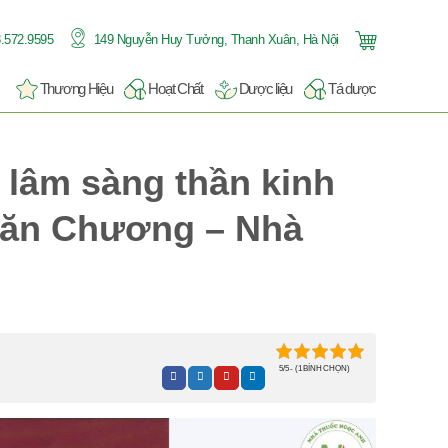
.572.9595
149 Nguyễn Huy Tưởng, Thanh Xuân, Hà Nội
Thương Hiệu
Hoạt Chất
Dược liệu
Tá dược
 lâm sàng thần kinh
Văn Chương – Nhà
5/5 - (1 BÌNH CHỌN)