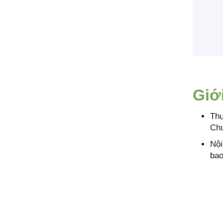
Giớ
Thự
Chư
Nội
bao