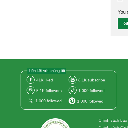
You 
Liên kết với chúng tôi
41K
liked
8.1K
subscribe
5.1K
followers
1.000
followed
1.000
followed
1.000
followed
Chính sách bảo
Chính sách đổi 