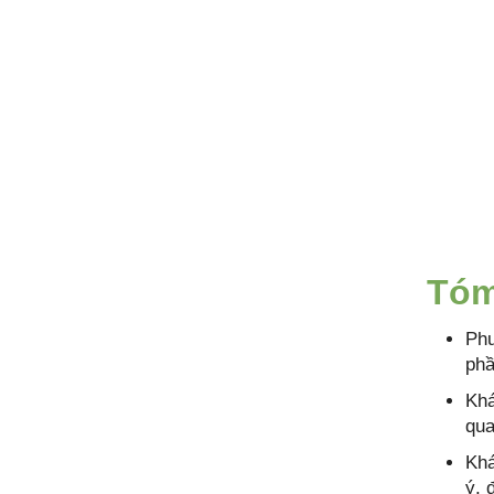
Tóm
Phư
phầ
Khá
qua
Khá
ý, 