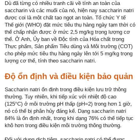
Dù đã từng có nhiều tranh cãi về tính an toàn của
saccharin và các muối của nó, hiện nay saccharin natri
được coi là một chất tạo ngọt an toàn. Tổ chức Y tế
Thế giới (WHO) đặt mức tiêu thụ hàng ngày tạm thời có
thể chấp nhận được ở mức 2,5 mg/kg trọng lượng cơ
thể. Ở Anh, Ủy ban về Độc tính của Hóa chất trong
Thực phẩm, Sản phẩm Tiêu dùng và Môi trường (COT)
cho phép mức tiêu thụ hàng ngày lên tới 5 mg/kg trọng
lượng cơ thể, tính theo saccharin natri.
Độ ổn định và điều kiện bảo quản
Saccharin natri ổn định trong điều kiện lưu trữ thông
thường. Tuy nhiên, khi tiếp xúc với nhiệt độ cao
(125°C) ở môi trường pH thấp (pH=2) trong hơn 1 giờ,
nó có thể bị phân hủy đáng kể. Dạng saccharin natri
84% là ổn định nhất, trong khi dạng 76% có thể tiếp tục
khô hơn trong điều kiện môi trường thông thường.
Đối với dung dịch tiêm, saccharin natri có thể được