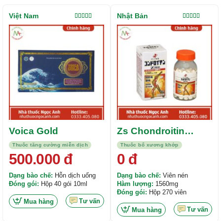
Việt Nam
Nhật Bản
Được xếp
Được xếp
hạng
5.00
5
hạng
4.50
sao
5 sao
Voica Gold
Zs Chondroitin
1560mg
Thuốc tăng cường miễn dịch
Thuốc bổ xương khớp
500.000
đ
0
đ
Dạng bào chế:
Hỗn dịch uống
Dạng bào chế:
Viên nén
Đóng gói:
Hộp 40 gói 10ml
Hàm lượng:
1560mg
Đóng gói:
Hộp 270 viên
Tư vấn
Mua hàng
Tư vấn
Mua hàng