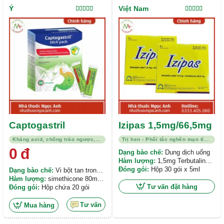
Ý
Việt Nam
Được xếp
Được xếp
hạng
5.00
5
hạng
5.00
5
sao
sao
Captogastril
Izipas 1,5mg/66,5mg
Kháng acid, chống trào ngược, viêm loét
Trị hen - Phổi tắc nghẽn mạn tính (COPD)
0
đ
Dạng bào chế:
Dung dịch uống
Hàm lượng:
1,5mg Terbutalin
sulfat. 66,5mg Guaifenesin.
Đóng gói:
Hộp 30 gói x 5ml
Dạng bào chế:
Vi bột tan trong
miệng
Hàm lượng:
simethicone 80mg,
Tư vấn đặt hàng
magnesi hydroxit 150mg,
Đóng gói:
Hộp chứa 20 gói
magnesi carbonat 100mg, natri
bicarbonate 135mg
Tư vấn
Mua hàng