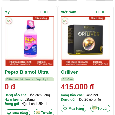
Mỹ
Việt Nam
Được xếp
Được xếp
hạng
4.00
hạng
5.00
5
5 sao
sao
Pepto Bismol Ultra
Oriliver
Điều hòa tiêu hóa, chống đầy hơi, kháng viêm
Bổ Gan
0
đ
415.000
đ
Dạng bào chế:
Hỗn dịch uống
Dạng bào chế:
Dạng bột
Hàm lượng:
525mg
Đóng gói:
Hộp 20 gói x 4g
Đóng gói:
Hộp 1 chai 354ml
Tư vấn
Mua hàng
Tư vấn
Mua hàng