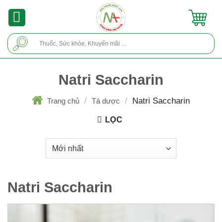
Skip
to
content
Tìm
kiếm:
Natri Saccharin
/
/
Natri Saccharin
Trang chủ
Tá dược
LỌC
Natri Saccharin