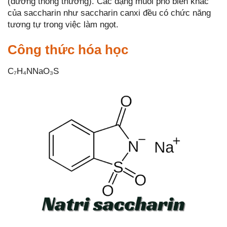
(đường thông thường). Các dạng muối phổ biến khác
của saccharin như saccharin canxi đều có chức năng
tương tự trong việc làm ngọt.
Công thức hóa học
C₇H₄NNaO₃S