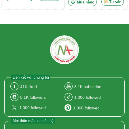
saccharin 0,06%
Tư vấn
Mua hàng
Liên kết với chúng tôi
41K
liked
8.1K
subscribe
5.1K
followers
1.000
followed
1.000
followed
1.000
followed
Mọi thắc mắc xin liên hệ