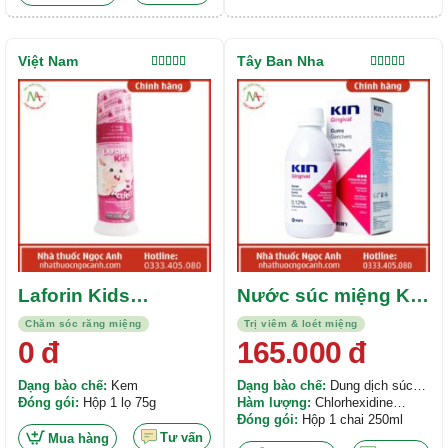
Việt Nam
Tây Ban Nha
Được xếp
Được xếp
hạng
5.00
5
hạng
5.00
5
sao
sao
Laforin Kids
Nước súc miệng Kin
Toothpaste (Hương
Gingival 250ml
Chăm sóc răng miệng
Trị viêm & loét miệng
Đào)
0
đ
165.000
đ
Dạng bào chế:
Kem
Dạng bào chế:
Dung dịch súc
Đóng gói:
Hộp 1 lọ 75g
miệng
Hàm lượng:
Chlorhexidine
digluconate 0,12%. Sodium
Đóng gói:
Hộp 1 chai 250ml
fluoride 0,05%. Sodium
Tư vấn
Mua hàng