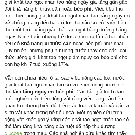
giải khát tạo ngọt nhân tạo hằng ngày gia tăng gần gấp
đôi khả năng bị thừa cân hoặc
béo phì
. Việc tiêu thụ
một thức uống giải khát tạo ngọt nhân tạo hằng ngày có
vẻ không mang đến bất cứ lợi thế nào so với việc tiêu
thụ một thức uống giải khát tạo ngọt bằng đường hằng
ngày. Khi 7 tuổi, những trẻ được sinh ra từ cả hai nhóm
đều có
khả năng bị thừa cân
hoặc béo phì như nhau.
Tuy nhiên, những phụ nữ uống nước thay cho các loại
thức uống giải khát tạo ngọt giảm nguy cơ béo phì cho
con họ khi 7 tuổi xuống 17%.
Vẫn còn chưa hiểu rõ tại sao việc uống các loại nước
giải khát tạo ngọt nhân tạo so với việc uống nước có
thể làm
tăng nguy cơ béo phì
. Các tác giả trích dẫn
một nghiên cứu trên động vật rằng việc tăng cân liên
quan tới những biến đổi trên các loại vi khuẩn và các vi
sinh vật khác trong hệ tiêu hoá. Một nghiên cứu trên
động vật khác gợi ý rằng các chất tạo ngọt nhân tạo có
thể làm tăng khả năng của ruột để hấp thu đường
glucose
trong máu. Các nhà nghiên cứu khác tìm thấy