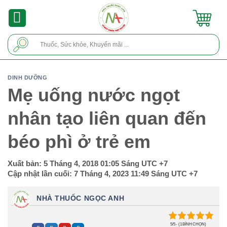
Skip
to
content
Tìm
kiếm:
DINH DƯỠNG
Mẹ uống nước ngọt
nhân tạo liên quan đến
béo phì ở trẻ em
Xuất bản:
5 Tháng 4, 2018 01:05 Sáng
UTC +7
Cập nhật lần cuối:
7 Tháng 4, 2023 11:49 Sáng
UTC +7
NHÀ THUỐC NGỌC ANH
5/5 - (1 BÌNH CHỌN)