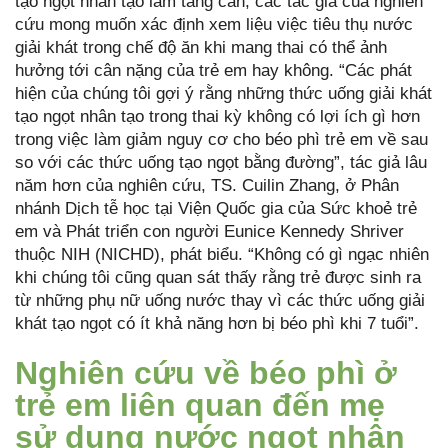
tạo ngọt nhân tạo làm tăng cân, các tác giả của nghiên
cứu mong muốn xác định xem liệu việc tiêu thụ nước
giải khát trong chế độ ăn khi mang thai có thể ảnh
hưởng tới cân nặng của trẻ em hay không. “Các phát
hiện của chúng tôi gợi ý rằng những thức uống giải khát
tạo ngọt nhân tạo trong thai kỳ không có lợi ích gì hơn
trong việc làm giảm nguy cơ cho béo phì trẻ em về sau
so với các thức uống tạo ngọt bằng đường”, tác giả lâu
năm hơn của nghiên cứu, TS. Cuilin Zhang, ở Phân
nhánh Dịch tễ học tại Viện Quốc gia của Sức khoẻ trẻ
em và Phát triển con người Eunice Kennedy Shriver
thuộc NIH (NICHD), phát biểu. “Không có gì ngạc nhiên
khi chúng tôi cũng quan sát thấy rằng trẻ được sinh ra
từ những phụ nữ uống nước thay vì các thức uống giải
khát tạo ngọt có ít khả năng hơn bị béo phì khi 7 tuổi”.
Nghiên cứu về béo phì ở
trẻ em liên quan đến mẹ
sử dụng nước ngọt nhân