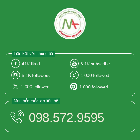
Liên kết với chúng tôi
41K
liked
8.1K
subscribe
5.1K
followers
1.000
followed
1.000
followed
1.000
followed
Mọi thắc mắc xin liên hệ
098.572.9595