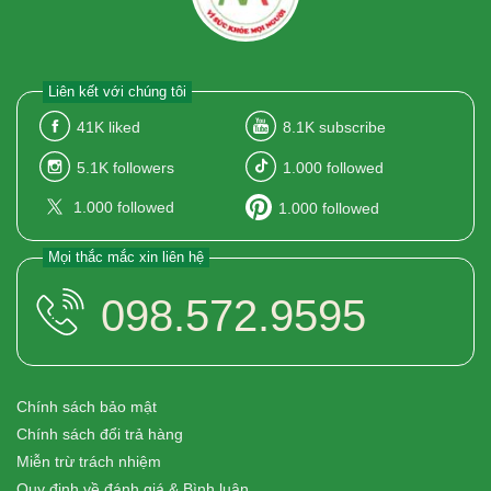
Liên kết với chúng tôi
41K
liked
8.1K
subscribe
5.1K
followers
1.000
followed
1.000
followed
1.000
followed
Mọi thắc mắc xin liên hệ
098.572.9595
Chính sách bảo mật
Chính sách đổi trả hàng
Miễn trừ trách nhiệm
Quy định về đánh giá & Bình luận