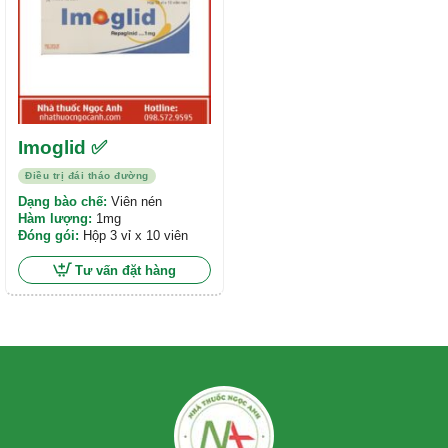
Imoglid ✅
Điều trị đái tháo đường
Dạng bào chế:
Viên nén
Hàm lượng:
1mg
Đóng gói:
Hộp 3 vỉ x 10 viên
Tư vấn đặt hàng