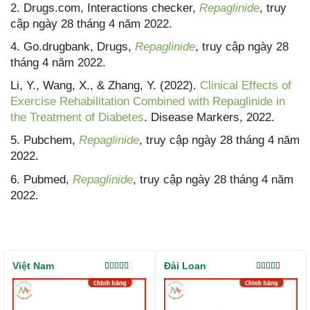
2. Drugs.com, Interactions checker,
Repaglinide
, truy
cập ngày 28 tháng 4 năm 2022.
4. Go.drugbank, Drugs,
Repaglinide
, truy cập ngày 28
tháng 4 năm 2022.
Li, Y., Wang, X., & Zhang, Y. (2022).
Clinical Effects of
Exercise Rehabilitation Combined with Repaglinide in
the Treatment of Diabetes
. Disease Markers, 2022.
5. Pubchem,
Repaglinide
, truy cập ngày 28 tháng 4 năm
2022.
6. Pubmed,
Repaglinide
, truy cập ngày 28 tháng 4 năm
2022.
Việt Nam
Đài Loan
Được xếp
Được xếp
hạng
5.00
5
hạng
5.00
5
sao
sao