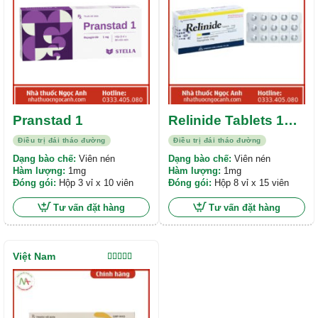
Pranstad 1
Relinide Tablets 1mg
“Standard”
Điều trị đái tháo đường
Điều trị đái tháo đường
Dạng bào chế:
Viên nén
Dạng bào chế:
Viên nén
Hàm lượng:
1mg
Hàm lượng:
1mg
Đóng gói:
Hộp 3 vỉ x 10 viên
Đóng gói:
Hộp 8 vỉ x 15 viên
Tư vấn đặt hàng
Tư vấn đặt hàng
Việt Nam
Được xếp
hạng
5.00
5
sao