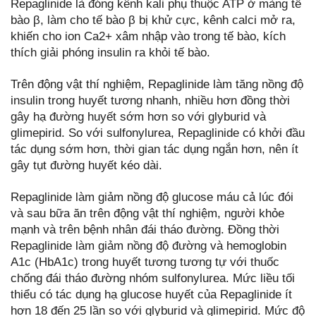
Repaglinide là đóng kênh kali phụ thuộc ATP ở màng tế
bào β, làm cho tế bào β bị khử cực, kênh calci mở ra,
khiến cho ion Ca2+ xâm nhập vào trong tế bào, kích
thích giải phóng insulin ra khỏi tế bào.
Trên động vật thí nghiệm, Repaglinide làm tăng nồng độ
insulin trong huyết tương nhanh, nhiều hơn đồng thời
gây hạ đường huyết sớm hơn so với glyburid và
glimepirid. So với sulfonylurea, Repaglinide có khởi đầu
tác dụng sớm hơn, thời gian tác dụng ngắn hơn, nên ít
gây tụt đường huyết kéo dài.
Repaglinide làm giảm nồng độ glucose máu cả lúc đói
và sau bữa ăn trên động vật thí nghiệm, người khỏe
mạnh và trên bệnh nhân đái tháo đường. Đồng thời
Repaglinide làm giảm nồng độ đường và hemoglobin
A1c (HbA1c) trong huyết tương tương tự với thuốc
chống đái tháo đường nhóm sulfonylurea. Mức liều tối
thiểu có tác dụng hạ glucose huyết của Repaglinide ít
hơn 18 đến 25 lần so với glyburid và glimepirid. Mức độ