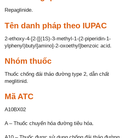
Repaglinide.
Tên danh pháp theo IUPAC
2-ethoxy-4-[2-[[(1S)-3-methyl-1-(2-piperidin-1-
ylphenyl)butyl]amino]-2-oxoethyl]benzoic acid.
Nhóm thuốc
Thuốc chống đái tháo đường type 2, dẫn chất
meglitinid.
Mã ATC
A10BX02
A – Thuốc chuyển hóa đường tiêu hóa.
A10 – Thuốc được sử dụng chống đái tháo đường.