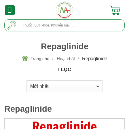
Skip
to
content
Tìm
kiếm:
Repaglinide
/
/
Repaglinide
Trang chủ
Hoạt chất
LỌC
Repaglinide