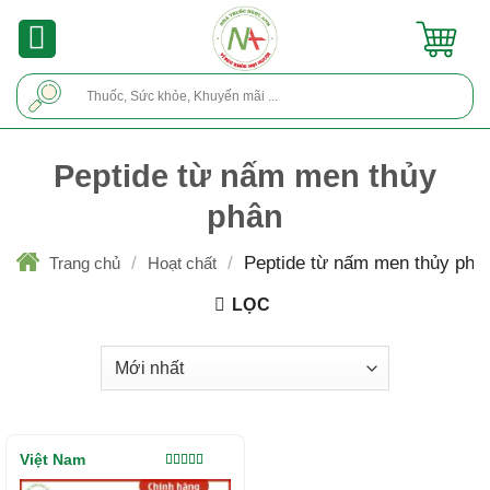
Skip
to
content
Tìm
kiếm:
Peptide từ nấm men thủy
phân
/
/
Peptide từ nấm men thủy phâ
Trang chủ
Hoạt chất
LỌC
Việt Nam
Được xếp