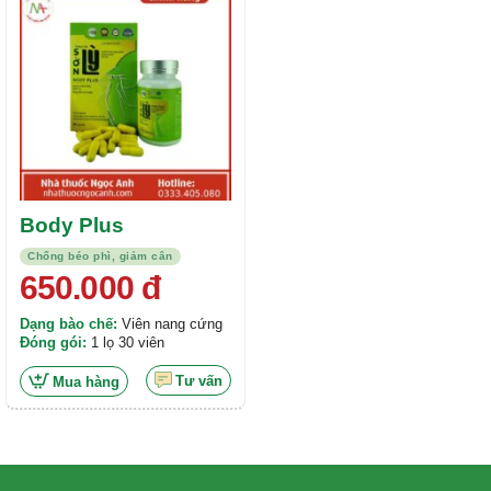
hạng
5.00
5
sao
Body Plus
Chống béo phì, giảm cân
650.000
đ
Dạng bào chế:
Viên nang cứng
Đóng gói:
1 lọ 30 viên
Tư vấn
Mua hàng