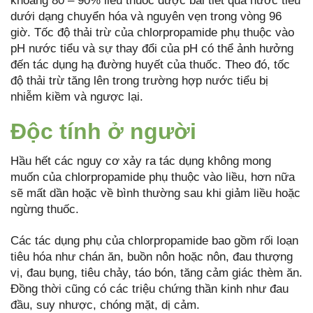
khoảng 80 – 90% liều thuốc được bài tiết qua nước tiểu
dưới dạng chuyển hóa và nguyên vẹn trong vòng 96
giờ. Tốc độ thải trừ của chlorpropamide phụ thuộc vào
pH nước tiểu và sự thay đổi của pH có thể ảnh hưởng
đến tác dụng hạ đường huyết của thuốc. Theo đó, tốc
độ thải trừ tăng lên trong trường hợp nước tiểu bị
nhiễm kiềm và ngược lại.
Độc tính ở người
Hầu hết các nguy cơ xảy ra tác dụng không mong
muốn của chlorpropamide phụ thuộc vào liều, hơn nữa
sẽ mất dần hoặc về bình thường sau khi giảm liều hoặc
ngừng thuốc.
Các tác dụng phụ của chlorpropamide bao gồm rối loạn
tiêu hóa như chán ăn, buồn nôn hoặc nôn, đau thượng
vị, đau bụng, tiêu chảy, táo bón, tăng cảm giác thèm ăn.
Đồng thời cũng có các triệu chứng thần kinh như đau
đầu, suy nhược, chóng mặt, dị cảm.