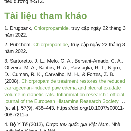
tiểu đường n-STZ.
Tài liệu tham khảo
1. Drugbank,
Chlorpropamide
, truy cập ngày 22 tháng 3
năm 2022.
2. Pubchem,
Chlorpropamide
, truy cập ngày 22 tháng 3
năm 2022.
3. Sartoretto, J. L., Melo, G. A., Bersani-Amado, C. A.,
Oliveira, M. A., Santos, R. A., Passaglia, R. T., Nigro,
D., Cuman, R. K., Carvalho, M. H., & Fortes, Z. B.
(2008).
Chlorpropamide treatment restores the reduced
carrageenan-induced paw edema and pleural exudate
volume in diabetic rats. Inflammation research : official
journal of the European Histamine Research Society
…
[et al.], 57(9), 438–443. https://doi.org/10.1007/s00011-
008-7211-x
4. Bộ Y Tế (2012),
Dược thư quốc gia Việt Nam
, Nhà