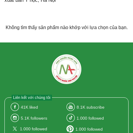
xuất bản Y học, Hà Nội
Không tìm thấy sản phẩm nào khớp với lựa chọn của bạn.
Liên kết với chúng tôi
41K
liked
8.1K
subscribe
5.1K
followers
1.000
followed
1.000
followed
1.000
followed