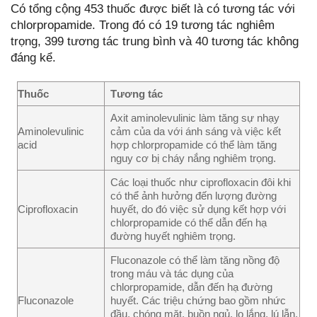
Có tổng cộng 453 thuốc được biết là có tương tác với
chlorpropamide. Trong đó có 19 tương tác nghiêm
trọng, 399 tương tác trung bình và 40 tương tác không
đáng kể.
Thuốc
Tương tác
Axit aminolevulinic làm tăng sự nhạy
Aminolevulinic
cảm của da với ánh sáng và việc kết
acid
hợp chlorpropamide có thể làm tăng
nguy cơ bị cháy nắng nghiêm trọng.
Các loại thuốc như ciprofloxacin đôi khi
có thể ảnh hưởng đến lượng đường
Ciprofloxacin
huyết, do đó việc sử dụng kết hợp với
chlorpropamide có thể dẫn đến hạ
đường huyết nghiêm trọng.
Fluconazole có thể làm tăng nồng độ
trong máu và tác dụng của
chlorpropamide, dẫn đến hạ đường
Fluconazole
huyết. Các triệu chứng bao gồm nhức
đầu, chóng mặt, buồn ngủ, lo lắng, lú lẫn,