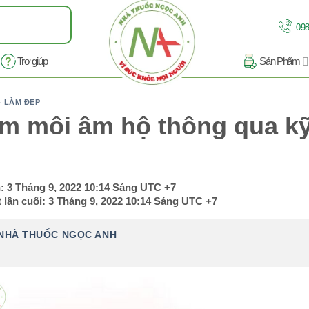
098
Trợ giúp
Sản Phẩm
- LÀM ĐẸP
m môi âm hộ thông qua kỹ 
n:
3 Tháng 9, 2022 10:14 Sáng
UTC +7
 lần cuối:
3 Tháng 9, 2022 10:14 Sáng
UTC +7
NHÀ THUỐC NGỌC ANH