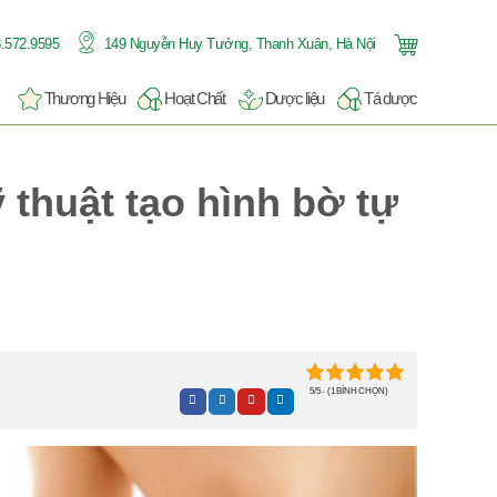
.572.9595
149 Nguyễn Huy Tưởng, Thanh Xuân, Hà Nội
Thương Hiệu
Hoạt Chất
Dược liệu
Tá dược
thuật tạo hình bờ tự
5/5 - (1 BÌNH CHỌN)