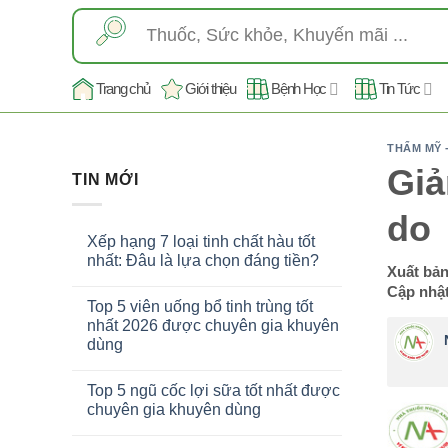
Skip
Tìm
to
kiếm:
content
Trang chủ
Giới thiệu
Bệnh Học
Tin Tức
THẨM MỸ 
Giả
TIN MỚI
do
Xếp hạng 7 loại tinh chất hàu tốt
nhất: Đâu là lựa chọn đáng tiền?
Xuất bả
Cập nhật
Top 5 viên uống bổ tinh trùng tốt
nhất 2026 được chuyên gia khuyên
dùng
Top 5 ngũ cốc lợi sữa tốt nhất được
chuyên gia khuyên dùng