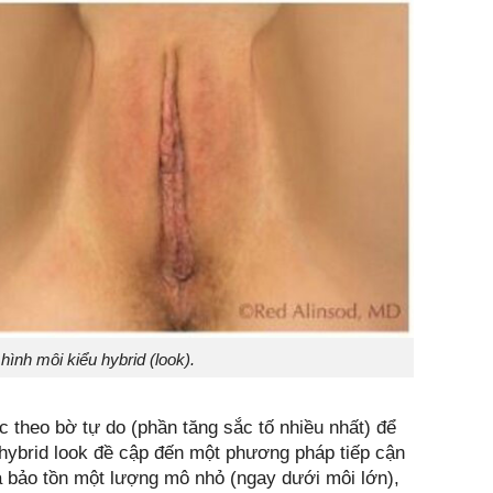
hình môi kiểu hybrid (look).
c theo bờ tự do (phần tăng sắc tố nhiều nhất) để
t hybrid look đề cập đến một phương pháp tiếp cận
và bảo tồn một lượng mô nhỏ (ngay dưới môi lớn),