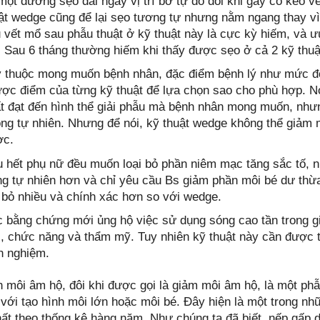
 một đường sẹo dài ngay vị trí bờ tự do đôi khi gây co kéo v
ật wedge cũng để lại sẹo tương tự nhưng nằm ngang thay vì
 vết mổ sau phẫu thuật ở kỹ thuật này là cực kỳ hiếm, và ư
. Sau 6 tháng thường hiếm khi thấy được sẹo ở cả 2 kỹ thuậ
 thuộc mong muốn bệnh nhân, đặc điểm bệnh lý như mức độ v
ợc điểm của từng kỹ thuật để lựa chọn sao cho phù hợp. Nó
t đạt đến hình thể giải phẫu mà bệnh nhân mong muốn, như
ng tự nhiên. Nhưng để nói, kỹ thuật wedge không thể giảm 
ợc.
 hết phụ nữ đều muốn loại bỏ phần niêm mạc tăng sắc tố, n
ng tự nhiên hơn và chỉ yêu cầu Bs giảm phần môi bé dư thừa
 bỏ nhiều và chính xác hơn so với wedge.
 bằng chứng mới ủng hộ việc sử dụng sóng cao tần trong gi
, chức năng và thẩm mỹ. Tuy nhiên kỹ thuật này cần được t
h nghiệm.
h môi âm hộ, đôi khi được gọi là giảm môi âm hộ, là một ph
 với tạo hình môi lớn hoặc môi bé. Đây hiện là một trong n
hất theo thống kê hàng năm. Như chúng ta đã biết, nếp gấp d