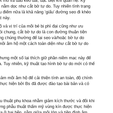
ết mổ và đau kéo dài, đặc biệt khi quan hệ. Kỹ
 nằm dọc như cắt bờ tự do. Tuy nhiên tình trạng
u điểm nữa là khả năng ‘giấu’ đường sẹo đi khéo
t này.
à vị trí của môi bé bị phì đại cũng như ưu
i chung, cắt bờ tự do là con đường thuận tiện
ng chúng thường để lại sẹo và/hoặc bờ tự do
môi âm hộ một cách toàn diện như cắt bờ tự do
hưng một số lại thích giữ phần niêm mạc này để
. Tuy nhiên, kỹ thuật tạo hình bờ tự do mới có thể
ảm môi âm hộ để cải thiện tính an toàn, độ chính
hực hiện bởi Bs đã được đào tạo bài bản và có
ẫu thuật phụ khoa nhằm giảm kích thước và đôi khi
hững phẫu thuật thẩm mỹ vùng kín được thực hiện
a ở hai bên, nằm giữa môi lớn và tiền đình âm