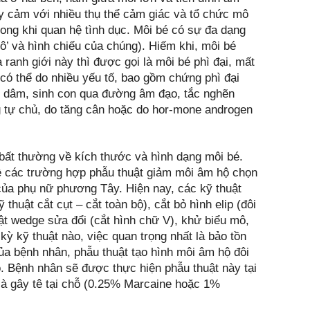
y cảm với nhiều thụ thể cảm giác và tổ chức mô
trong khi quan hệ tình dục. Môi bé có sự đa dạng
nhô’ và hình chiếu của chúng). Hiếm khi, môi bé
ranh giới này thì được gọi là môi bé phì đại, mất
có thể do nhiều yếu tố, bao gồm chứng phì đại
hủ dâm, sinh con qua đường âm đạo, tắc nghẽn
g tự chủ, do tăng cân hoặc do hor-mone androgen
bất thường về kích thước và hình dạng môi bé.
ề các trường hợp phẫu thuật giảm môi âm hộ chọn
ủa phụ nữ phương Tây. Hiện nay, các kỹ thuật
thuật cắt cụt – cắt toàn bộ), cắt bỏ hình elip (đôi
huật wedge sửa đổi (cắt hình chữ V), khử biểu mô,
kỳ kỹ thuật nào, việc quan trọng nhất là bảo tồn
ủa bệnh nhân, phẫu thuật tạo hình môi âm hộ đôi
. Bệnh nhân sẽ được thực hiện phẫu thuật này tại
à gây tê tại chỗ (0.25% Marcaine hoặc 1%