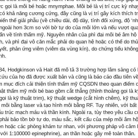
c gọi là môi bé hoặc mnymphae. Môi bé là vị trí cực kỳ nhạ
 có khả năng cương cứng, đây cũng là vị trí gây kích thích 
iến thể giải phẫu (về chiều dài, độ dày, tính đối xứng, độ ‘
 ngoài hơn 3cm so với bờ tự do của môi lớn và nếu vượt qua 
uẩn về tính thẩm mỹ. Nguyên nhân của phì đại môi bé âm hộ 
h, và phì đại vô căn mắc phải do quan hệ hoặc có thể do t
yết, phản ứng viêm (viêm da vùng kín), do chứng tiểu khôn
nh.
4, Hodgkinson và Hait đã mô tả 3 trường hợp lâm sàng có 
cứu của họ đã được xuất bản và cũng là báo cáo đầu tiên v
m mục đích cải thiện tính thẩm mỹ CQSDN theo quan điểm c
ật thẩm mỹ môi bé bao gồm cắt thẳng (thỉnh thoảng gọi là kỹ 
gọi là kỹ thuật trim), kỹ thuật wedge (cắt hình chêm), kỹ t
 môi bằng laser và tạo hình môi bằng RF. Tuy nhiên, với bất 
u trúc mạch máu và thần kinh. Ngoài ra, tùy theo yêu cầu c
 phải bảo tồn bờ tự do, màu sắc, kết cấu của mép môi âm hộ
ện hoặc các phòng khám tư nhan, với phương pháp vô cảm l
 với 1:100000 epinephrine), an thần hoặc gây mê toàn thân.