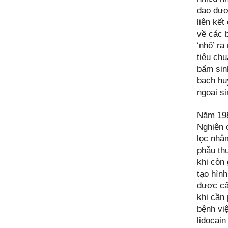
đạo đượ
liên kết
về các b
‘nhô’ ra
tiêu ch
bẩm sin
bạch hu
ngoại si
Năm 198
Nghiên 
lọc nhằ
phẫu thu
khi còn 
tạo hình
được cấ
khi cần
bệnh vi
lidocain