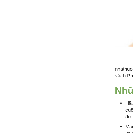
nhathuo
sách Ph
Nhữ
Hầu
cuộ
đứn
Mặc