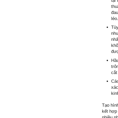
lại
thu
đau
léo
Tùy
như
nhấ
khô
đư
Hầu
trô
cắt
Các
xác
kin
Tạo hìn
kết hợp
nhiều n