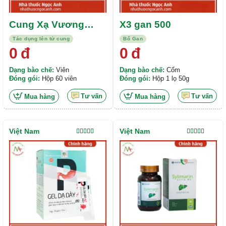
Cung Xạ Vương
X3 gan 500
Thanh Hương
Tác dụng lên tử cung
Bổ Gan
0
đ
0
đ
Dạng bào chế:
Viên
Dạng bào chế:
Cốm
Đóng gói:
Hộp 60 viên
Đóng gói:
Hộp 1 lọ 50g
Tư vấn
Tư vấn
Mua hàng
Mua hàng
Việt Nam
Việt Nam
Được xếp
Được xếp
hạng
5.00
5
hạng
5.00
5
sao
sao