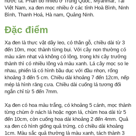
nước ta. Phân bố nhiều ở Trung Quốc, Myanmar, Tại
Việt Nam, xạ đen mọc nhiều ở các tỉnh Hoà Bình, Ninh
Bình, Thanh Hoá, Hà nam, Quảng Ninh.
Đặc điểm
Xạ đen là thực vật dây leo, có thân gỗ, chiều dài từ 3
đến 10m, mọc thành từng bụi. Với cây non thường có
màu xám nhạt và không có lông, trong khi cây trưởng
thành thì có nhiều lông và màu xanh. Lá cây mọc so le
nhau, phiến lá có hình bầu dục với đầu nhọn, rổng
khoảng 3 đến 5 cm. Chiều dài khoảng 7 đến 12cm, nếp
mép lá hình răng cưa. Chiều dài cuống lá tương đối
ngắn chỉ từ 5 đến 7mm.
Xạ đen có hoa màu trắng, có khoảng 5 cánh, mọc thành
từng chùm ở nách lá hoặc ngọn lá, chùm hoa dài từ 5
đến 10cm, còn cuống hoa dài khoảng 2 đến 4mm. Quả
xạ đen có hình giống quả trứng, có chiều dài khoảng
1cm. Màu sắc quả thường là màu xanh, tách thành 3