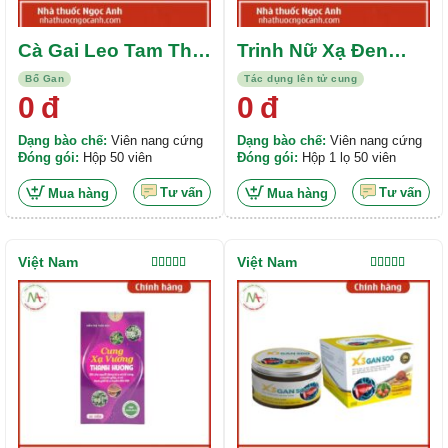
Cà Gai Leo Tam Thất
Trinh Nữ Xạ Đen
– Xạ Đen Rostex
Halifa
Bổ Gan
Tác dụng lên tử cung
Pharma USA
0
đ
0
đ
Dạng bào chế:
Viên nang cứng
Dạng bào chế:
Viên nang cứng
Đóng gói:
Hộp 50 viên
Đóng gói:
Hộp 1 lọ 50 viên
Tư vấn
Tư vấn
Mua hàng
Mua hàng
Việt Nam
Việt Nam
Được xếp
Được xếp
hạng
4.00
hạng
5.00
5
5 sao
sao