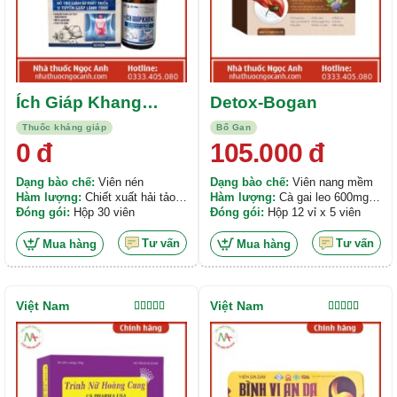
Ích Giáp Khang
Detox-Bogan
Tadaphaco
Thuốc kháng giáp
Bổ Gan
0
đ
105.000
đ
Dạng bào chế:
Viên nén
Dạng bào chế:
Viên nang mềm
Hàm lượng:
Chiết xuất hải tảo
Hàm lượng:
Cà gai leo 600mg,
120mg, Magnesium 109mg, Cao
Đóng gói:
Hộp 30 viên
Lá sen 600mg, Xạ đen 400mg,...
Đóng gói:
Hộp 12 vỉ x 5 viên
Trinh Nữ Hoàng Cung 100mg,...
Tư vấn
Tư vấn
Mua hàng
Mua hàng
Việt Nam
Việt Nam
Được xếp
Được xếp
hạng
5.00
5
hạng
5.00
5
sao
sao