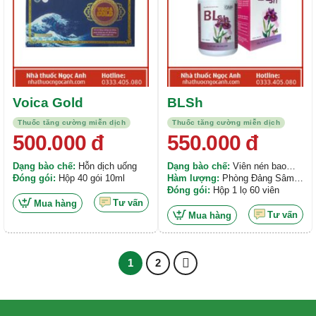
Voica Gold
BLSh
Thuốc tăng cường miễn dịch
Thuốc tăng cường miễn dịch
500.000
đ
550.000
đ
Dạng bào chế:
Hỗn dịch uống
Dạng bào chế:
Viên nén bao
Đóng gói:
Hộp 40 gói 10ml
phim
Hàm lượng:
Phòng Đảng Sâm
725mg, Xạ Đen 605mg, Ngũ Gia
Đóng gói:
Hộp 1 lọ 60 viên
Bì 508mg,...
Tư vấn
Mua hàng
Tư vấn
Mua hàng
1
2