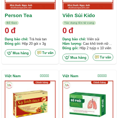
Person Tea
Viên Sủi Kido
Bổ Gan
Tác dụng lên tử cung
0
đ
0
đ
Dạng bào chế:
Trà hoà tan
Dạng bào chế:
Viên sủi
Đóng gói:
Hộp 20 gói x 3g
Hàm lượng:
Cao khô trinh nữ
hoàng cung: 120mg, Cao khô
Đóng gói:
Hộp 2 tuýp x 10 viên
hoàng bá: 30mg,Cao khô Khổ
Tư vấn
Mua hàng
sâm: 30mg,...
Tư vấn
Mua hàng
Việt Nam
Việt Nam
Được xếp
Được xếp
hạng
5.00
5
hạng
5.00
5
sao
sao