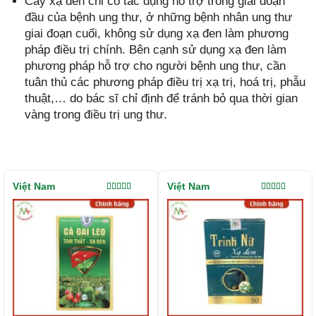
Cây xạ đen chỉ có tác dụng hỗ trợ trong giai đoạn
đầu của bệnh ung thư, ở những bệnh nhân ung thư
giai đoạn cuối, không sử dụng xạ đen làm phương
pháp điều trị chính. Bên cạnh sử dụng xạ đen làm
phương pháp hỗ trợ cho người bệnh ung thư, cần
tuân thủ các phương pháp điều trị xạ trị, hoá trị, phẫu
thuật,… do bác sĩ chỉ định để tránh bỏ qua thời gian
vàng trong điều trị ung thư.
Việt Nam
Việt Nam
Được xếp
Được xếp
hạng
5.00
5
hạng
5.00
5
sao
sao