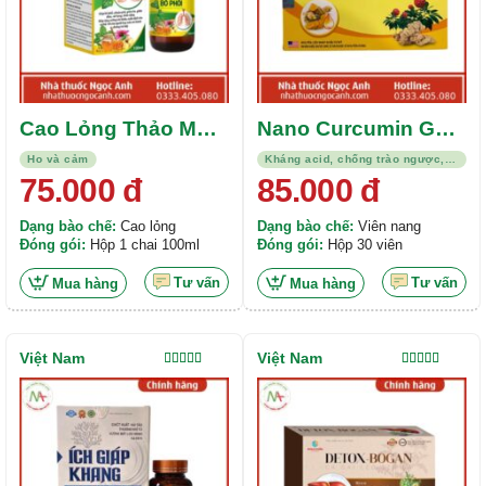
Cao Lỏng Thảo Mộc
Nano Curcumin Gold
Đông Trùng Bổ Phổi
Tam Thất-Xạ Đen
Ho và cảm
Kháng acid, chống trào ngược, viêm loét
Greenlung Haucovi
75.000
đ
85.000
đ
Dạng bào chế:
Cao lỏng
Dạng bào chế:
Viên nang
Đóng gói:
Hộp 1 chai 100ml
Đóng gói:
Hộp 30 viên
Tư vấn
Tư vấn
Mua hàng
Mua hàng
Việt Nam
Việt Nam
Được xếp
Được xếp
hạng
5.00
5
hạng
5.00
5
sao
sao