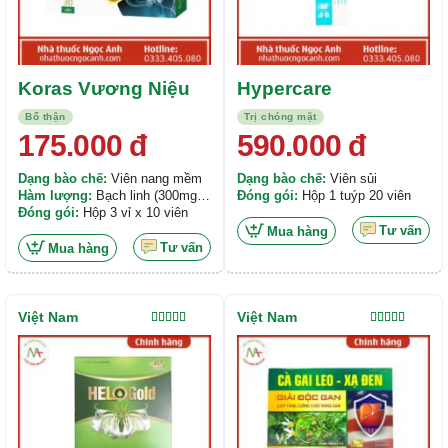
Koras Vương Niệu
Hypercare
Bổ thận
Trị chóng mặt
175.000
đ
590.000
đ
Dạng bào chế:
Viên nang mềm
Dạng bào chế:
Viên sủi
Hàm lượng:
Bạch linh (300mg),
Đóng gói:
Hộp 1 tuýp 20 viên
trạch tả (300mg), thục địa
Đóng gói:
Hộp 3 vỉ x 10 viên
(250mg), hoàng cầm (200mg), xạ
Tư vấn
Mua hàng
đen (200mg), bạch hoa xà thiệt
Tư vấn
Mua hàng
thảo (200mg), sơn thù (200mg),
khương hoàng (150mg), hoài
sơn (150mg), đan bì (150mg),
chiết xuất cọ lùn (150mg), chiết
Việt Nam
Việt Nam
xuất hạt bí ngô (100mg), cao
Được xếp
Được xếp
hạng
5.00
5
hạng
5.00
5
náng hoa trắng (50mg), cao trinh
sao
sao
nữ hoàng cung (50mg), bột tam
thất (50mg), vitamin E (10IU)