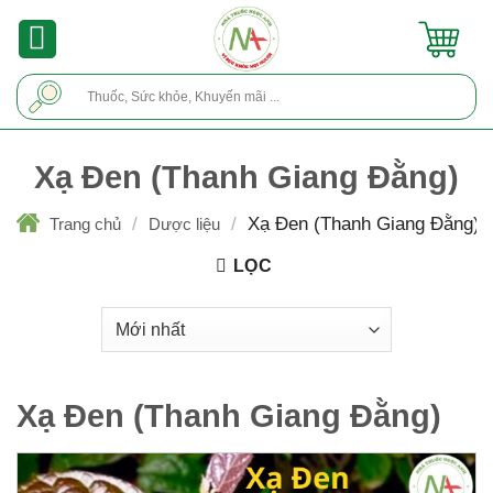
Skip
to
content
Tìm
kiếm:
Xạ Đen (Thanh Giang Đằng)
/
/
Xạ Đen (Thanh Giang Đằng)
Trang chủ
Dược liệu
LỌC
Xạ Đen (Thanh Giang Đằng)