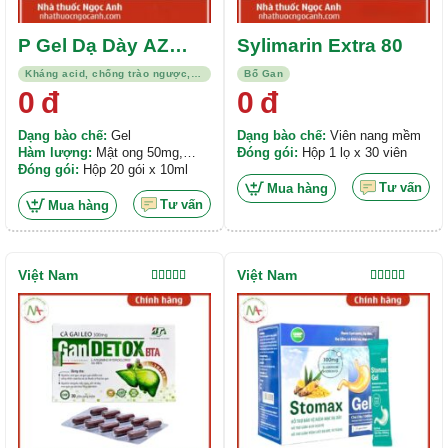
P Gel Dạ Dày AZ
Sylimarin Extra 80
Max
Kháng acid, chống trào ngược, viêm loét
Bổ Gan
0
đ
0
đ
Dạng bào chế:
Gel
Dạng bào chế:
Viên nang mềm
Hàm lượng:
Mật ong 50mg,
Đóng gói:
Hộp 1 lọ x 30 viên
Aluminum hydroxyd 250mg,
Đóng gói:
Hộp 20 gói x 10ml
Magnesi hydroxyd 250mg,
Tư vấn
Mua hàng
Curcumin 10% 20mg,...
Tư vấn
Mua hàng
Việt Nam
Việt Nam
Được xếp
Được xếp
hạng
5.00
5
hạng
4.00
sao
5 sao