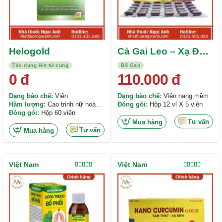
Helogold
Cà Gai Leo – Xạ Đen
Tradiphar
Tác dụng lên tử cung
Bổ Gan
0
đ
110.000
đ
Dạng bào chế:
Viên
Dạng bào chế:
Viên nang mềm
Hàm lượng:
Cao trinh nữ hoàng
Đóng gói:
Hộp 12 vỉ X 5 viên
cung 300mg, Cao náng hoa trắng
Đóng gói:
Hộp 60 viên
100mg, Cao hoàng cầm 100mg,
Tư vấn
Mua hàng
Cao hoàng kỳ 100mg ,...
Tư vấn
Mua hàng
Việt Nam
Việt Nam
Được xếp
Được xếp
hạng
5.00
5
hạng
5.00
5
sao
sao