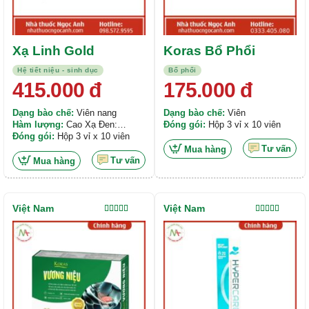
Xạ Linh Gold
Koras Bổ Phổi
Hệ tiết niệu - sinh dục
Bổ phổi
415.000
đ
175.000
đ
Dạng bào chế:
Viên nang
Dạng bào chế:
Viên
Hàm lượng:
Cao Xạ Đen:
Đóng gói:
Hộp 3 vỉ x 10 viên
2000mg, Cao Linh chi: 200mg,
Đóng gói:
Hộp 3 vỉ x 10 viên
Bột Tam Thất: 100mg,...
Tư vấn
Mua hàng
Tư vấn
Mua hàng
Việt Nam
Việt Nam
Được xếp
Được xếp
hạng
5.00
5
hạng
5.00
5
sao
sao