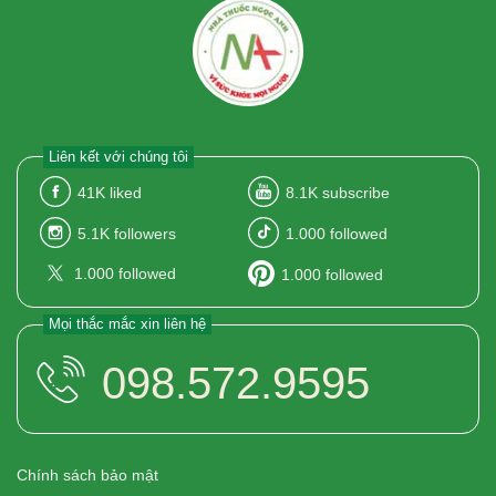
Liên kết với chúng tôi
41K
liked
8.1K
subscribe
5.1K
followers
1.000
followed
1.000
followed
1.000
followed
Mọi thắc mắc xin liên hệ
098.572.9595
Chính sách bảo mật