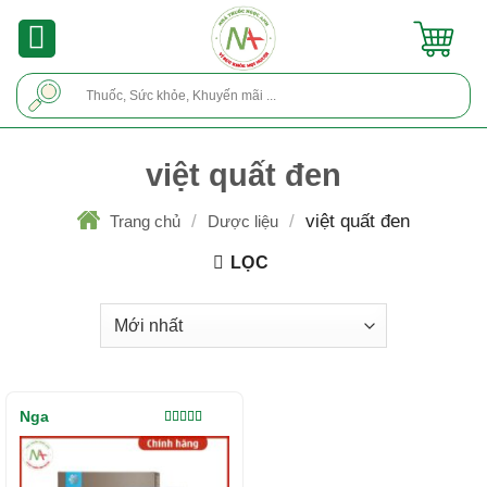
Skip
to
content
Tìm
kiếm:
việt quất đen
/
/
việt quất đen
Trang chủ
Dược liệu
LỌC
Nga
Được xếp
hạng
5.00
5
sao