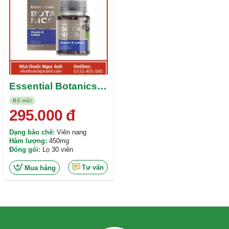
Essential Botanics
Aronia & Lutein
Bổ mắt
Siberian Wellness
295.000
đ
Dạng bào chế:
Viên nang
Hàm lượng:
450mg
Đóng gói:
Lọ 30 viên
Tư vấn
Mua hàng