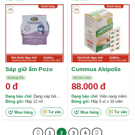
Được xếp
Được xếp
hạng
5.00
5
hạng
5.00
5
sao
sao
Sáp giữ ấm Pozo
Cummua Abipolis
Dưỡng Da
Ho và cảm
0
đ
88.000
đ
Dạng bào chế:
Dạng sáp bôi
Dạng bào chế:
Viên nang mềm
ngoài da
Đóng gói:
Hộp 12 ml
Đóng gói:
Hộp 5 vỉ x 10 viên
Tư vấn
Tư vấn
Mua hàng
Mua hàng
1
2
3
4