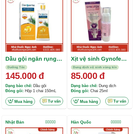
sao
sao
Dầu gội ngăn rụng
Xịt vệ sinh Gynofen
tóc Dersante Anti
360
Dưỡng Tóc
Dung dịch vệ sinh vùng kín
Hair Fall Shampoo
145.000
đ
85.000
đ
Dạng bào chế:
Dầu gội
Dạng bào chế:
Dung dịch
Đóng gói:
Hộp 1 chai 150mL
Đóng gói:
Chai 25ml
Tư vấn
Tư vấn
Mua hàng
Mua hàng
Nhật Bản
Hàn Quốc
Được xếp
Được xếp
hạng
5.00
5
hạng
5.00
5