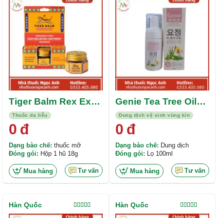
hạng
4.00
hạng
5.00
5
5 sao
sao
Tiger Balm Rex Extra
Genie Tea Tree Oil
Strength
100ml
Thuốc da liễu
Dung dịch vệ sinh vùng kín
0
đ
0
đ
Dạng bào chế:
thuốc mỡ
Dạng bào chế:
Dung dịch
Đóng gói:
Hộp 1 hũ 18g
Đóng gói:
Lọ 100ml
Tư vấn
Tư vấn
Mua hàng
Mua hàng
Hàn Quốc
Hàn Quốc
Được xếp
Được xếp