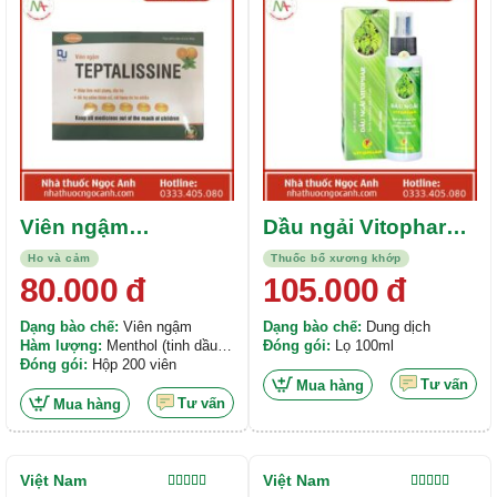
hạng
4.00
hạng
5.00
5
5 sao
sao
Viên ngậm
Dầu ngải Vitophar
Teptalissine (Hộp
100ml
Ho và cảm
Thuốc bổ xương khớp
200 viên)
80.000
đ
105.000
đ
Dạng bào chế:
Viên ngậm
Dạng bào chế:
Dung dịch
Hàm lượng:
Menthol (tinh dầu
Đóng gói:
Lọ 100ml
bạc hà) 1mg; Eucalyptol (tinh
Đóng gói:
Hộp 200 viên
dầu tràm) 1mg
Tư vấn
Mua hàng
Tư vấn
Mua hàng
Việt Nam
Việt Nam