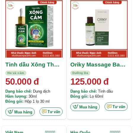
Được xếp
Được xếp
hạng
5.00
5
hạng
4.00
sao
5 sao
Tinh dầu Xông Thảo
Oriky Massage Baby
Mộc
Oil
Ho và cảm
Dưỡng Da
50.000
đ
125.000
đ
Dạng bào chế:
Dung dịch
Dạng bào chế:
Tinh dầu
Hàm lượng:
30ml
Đóng gói:
Lọ 60ml
Đóng gói:
Hộp 1 lọ 30 ml
Tư vấn
Mua hàng
Tư vấn
Mua hàng
Việt Nam
Hàn Quốc