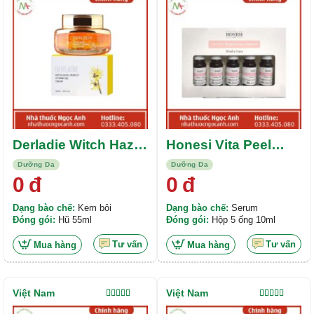
hạng
5.00
5
hạng
5.00
5
sao
sao
Derladie Witch Hazel
Honesi Vita Peel
Perfect Vitamin Gel
Brightening
Dưỡng Da
Dưỡng Da
Cream
Ampoule
0
đ
0
đ
Dạng bào chế:
Kem bôi
Dạng bào chế:
Serum
Đóng gói:
Hũ 55ml
Đóng gói:
Hộp 5 ống 10ml
Tư vấn
Tư vấn
Mua hàng
Mua hàng
Việt Nam
Việt Nam
Được xếp
Được xếp