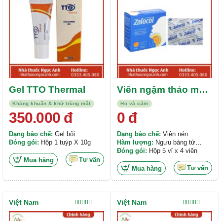
Gel TTO Thermal
Viên ngậm thảo mộc
Zalocol
Kháng khuẩn & khử trùng mắt
Ho và cảm
350.000
đ
0
đ
Dạng bào chế:
Gel bôi
Dạng bào chế:
Viên nén
Đóng gói:
Hộp 1 tuýp X 10g
Hàm lượng:
Ngưu bàng tử
150mg; Cát cánh 120mg; Xạ can
Đóng gói:
Hộp 5 vỉ x 4 viên
120mg;...
Tư vấn
Mua hàng
Tư vấn
Mua hàng
Việt Nam
Việt Nam
Được xếp
Được xếp
hạng
5.00
5
hạng
5.00
5