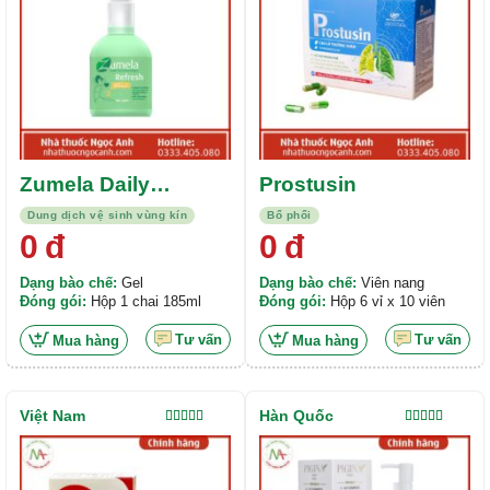
Zumela Daily
Prostusin
Feminine Wash
Dung dịch vệ sinh vùng kín
Bổ phổi
0
đ
0
đ
Dạng bào chế:
Gel
Dạng bào chế:
Viên nang
Đóng gói:
Hộp 1 chai 185ml
Đóng gói:
Hộp 6 vỉ x 10 viên
Tư vấn
Tư vấn
Mua hàng
Mua hàng
Việt Nam
Hàn Quốc
Được xếp
Được xếp
hạng
5.00
5
hạng
5.00
5
sao
sao