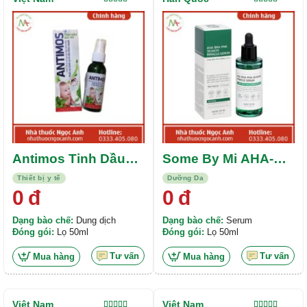
Được xếp
Được xếp
hạng
4.00
hạng
5.00
5
5 sao
sao
Antimos Tinh Dầu
Some By Mi AHA-
Bạc Hà
BHA-PHA 30 Days
Thiết bị y tế
Dưỡng Da
Miracle Serum
0
đ
0
đ
Dạng bào chế:
Dung dịch
Dạng bào chế:
Serum
Đóng gói:
Lọ 50ml
Đóng gói:
Lọ 50ml
Tư vấn
Tư vấn
Mua hàng
Mua hàng
Việt Nam
Việt Nam