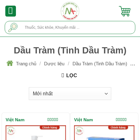
Skip
to
content
Tìm
kiếm:
Dầu Tràm (Tinh Dầu Tràm)
/
/
/
Trang chủ
Dược liệu
Dầu Tràm (Tinh Dầu Tràm)
Trang 2
LỌC
Việt Nam
Việt Nam
Được xếp
Được xếp
hạng
5.00
5
hạng
4.00
sao
5 sao