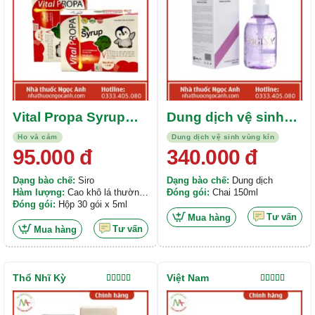
Vital Propa Syrup
Dung dịch vệ sinh
(Hộp 30 gói x 5ml)
Pigina 150ml
Ho và cảm
Dung dịch vệ sinh vùng kín
95.000
đ
340.000
đ
Dạng bào chế:
Siro
Dạng bào chế:
Dung dịch
Hàm lượng:
Cao khô lá thường
Đóng gói:
Chai 150ml
xuân 35mg, Tinh dầu tràm
Đóng gói:
Hộp 30 gói x 5ml
0,25mg, Tinh dầu gừng 0,25mg,
Tư vấn
Mua hàng
Tinh dầu húng chanh 0,25mg
Tư vấn
Mua hàng
Thổ Nhĩ Kỳ
Việt Nam
Được xếp
Được xếp
hạng
5.00
5
hạng
5.00
5
sao
sao