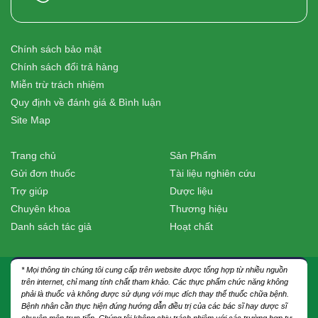
Chính sách bảo mật
Chính sách đổi trả hàng
Miễn trừ trách nhiệm
Quy định về đánh giá & Bình luận
Site Map
Trang chủ
Sản Phẩm
Gửi đơn thuốc
Tài liệu nghiên cứu
Trợ giúp
Dược liệu
Chuyên khoa
Thương hiệu
Danh sách tác giả
Hoạt chất
* Mọi thông tin chúng tôi cung cấp trên website được tổng hợp từ nhiều nguồn
trên internet, chỉ mang tính chất tham khảo. Các thực phẩm chức năng không
phải là thuốc và không được sử dụng với mục đích thay thế thuốc chữa bệnh.
Bệnh nhân cần thực hiện đúng hướng dẫn điều trị của các bác sĩ hay dược sĩ