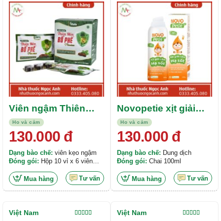
Được xếp
Được xếp
hạng
5.00
5
hạng
5.00
5
sao
sao
Viên ngậm Thiên
Novopetie xịt giải
Môn Bổ Phế
cảm hạ sốt 1 month+
Ho và cảm
Ho và cảm
Premium
130.000
đ
130.000
đ
Dạng bào chế:
viên kẹo ngậm
Dạng bào chế:
Dung dịch
Đóng gói:
Hộp 10 vỉ x 6 viên
Đóng gói:
Chai 100ml
kẹo ngậm
Tư vấn
Tư vấn
Mua hàng
Mua hàng
Việt Nam
Việt Nam