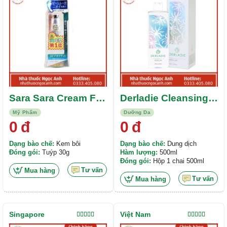
sao
sao
Sara Sara Cream For
Derladie Cleansing
Feet 30g
Water Witch Hazel
Mỹ Phẩm
Dưỡng Da
500ml
0
đ
0
đ
Dạng bào chế:
Kem bôi
Dạng bào chế:
Dung dịch
Đóng gói:
Tuýp 30g
Hàm lượng:
500ml
Đóng gói:
Hộp 1 chai 500ml
Tư vấn
Mua hàng
Tư vấn
Mua hàng
Singapore
Việt Nam
Được xếp
Được xếp