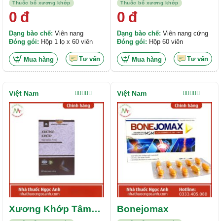
Cốt Tý Hoàn
Vifacofc
Thuốc bổ xương khớp
Thuốc bổ xương khớp
0
đ
0
đ
Dạng bào chế:
Viên nang
Dạng bào chế:
Viên nang cứng
Đóng gói:
Hộp 1 lọ x 60 viên
Đóng gói:
Hộp 60 viên
Tư vấn
Tư vấn
Mua hàng
Mua hàng
Việt Nam
Việt Nam
Được xếp
Được xếp
hạng
5.00
5
hạng
5.00
5
sao
sao
Xương Khớp Tâm
Bonejomax
Hồng Phúc