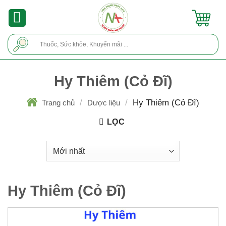
Skip
to
content
Tìm
kiếm:
Hy Thiêm (Cỏ Đĩ)
/
/
Hy Thiêm (Cỏ Đĩ)
Trang chủ
Dược liệu
LỌC
Hy Thiêm (Cỏ Đĩ)