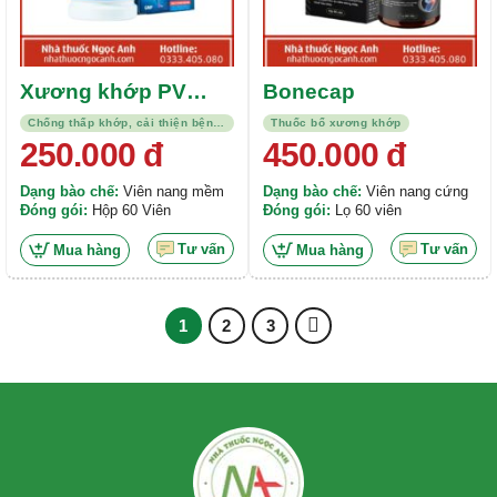
Xương khớp PV
Bonecap
Forte
Chống thấp khớp, cải thiện bệnh trạng
Thuốc bổ xương khớp
250.000
đ
450.000
đ
Dạng bào chế:
Viên nang mềm
Dạng bào chế:
Viên nang cứng
Đóng gói:
Hộp 60 Viên
Đóng gói:
Lọ 60 viên
Tư vấn
Tư vấn
Mua hàng
Mua hàng
1
2
3