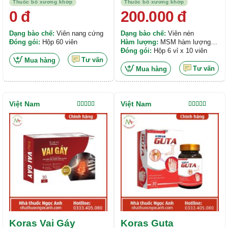
Thuốc bổ xương khớp
Thuốc bổ xương khớp
0
đ
200.000
đ
Dạng bào chế:
Viên nang cứng
Dạng bào chế:
Viên nén
Đóng gói:
Hộp 60 viên
Hàm lượng:
MSM hàm lượng
100mg. Acid Hyaluronic hàm
Đóng gói:
Hộp 6 vỉ x 10 viên
lượng 30mg. Chiết xuất của Vỏ
Tư vấn
Mua hàng
liễu trắng hàm lượng 120mg.
Tư vấn
Mua hàng
Glucosamin sulfat 2NaCl hàm
lượng 700mg. Canxi cacbonat
hàm lượng 50mg. Vitamin D3
hàm lượng 100IU. Chondroitin
Việt Nam
Việt Nam
sulfat natri 80% hàm lượng
Được xếp
Được xếp
hạng
4.00
hạng
5.00
5
100mg....
5 sao
sao
Koras Vai Gáy
Koras Guta