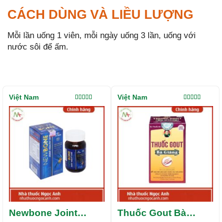
CÁCH DÙNG VÀ LIỀU LƯỢNG
Mỗi lần uống 1 viên, mỗi ngày uống 3 lần, uống với
nước sôi để ấm.
Việt Nam
Việt Nam
Được xếp
Được xếp
hạng
5.00
5
hạng
5.00
5
sao
sao
Newbone Joint
Thuốc Gout Bà