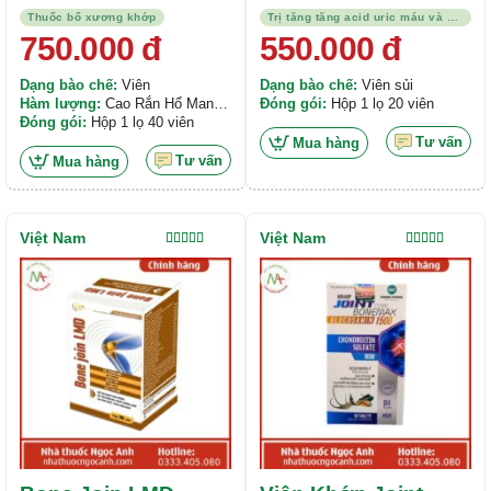
An Khớp Xà
Thuốc bổ xương khớp
Trị tăng tăng acid uric máu và bệnh gout
750.000
đ
550.000
đ
Dạng bào chế:
Viên
Dạng bào chế:
Viên sủi
Hàm lượng:
Cao Rắn Hổ Mang
Đóng gói:
Hộp 1 lọ 20 viên
Toàn Tính 90mg, Cao Hy Thiêm
Đóng gói:
Hộp 1 lọ 40 viên
50mg, Cao Đương Quy 50mg,...
Tư vấn
Mua hàng
Tư vấn
Mua hàng
Việt Nam
Việt Nam
Được xếp
Được xếp
hạng
4.00
hạng
4.50
5 sao
5 sao