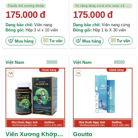
Thuốc bổ xương khớp
Trị tăng tăng acid uric máu và bệnh gout
175.000
đ
175.000
đ
Dạng bào chế:
Viên nang
Dạng bào chế:
Viên nang cứng
Đóng gói:
Hộp 3 vỉ x 10 viên
Đóng gói:
Hộp 1 lọ X 30 viên
Tư vấn
Tư vấn
Mua hàng
Mua hàng
Việt Nam
Việt Nam
Được xếp
Được xếp
hạng
5.00
5
hạng
4.00
sao
5 sao
Viên Xương Khớp
Goutto