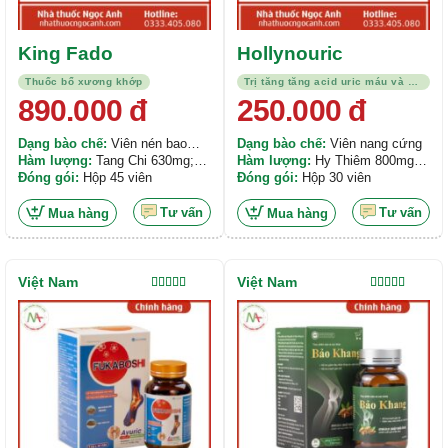
King Fado
Hollynouric
Thuốc bổ xương khớp
Trị tăng tăng acid uric máu và bệnh gout
890.000
đ
250.000
đ
Dạng bào chế:
Viên nén bao
Dạng bào chế:
Viên nang cứng
phim
Hàm lượng:
Tang Chi 630mg;
Hàm lượng:
Hy Thiêm 800mg;
Hy Thiêm 560mg ; Ngưu Tất
Đóng gói:
Hộp 45 viên
Độc Hoạt 600mg; Thiên Niên
Đóng gói:
Hộp 30 viên
Nam 560mg;..
Kiện 600mg;...
Tư vấn
Tư vấn
Mua hàng
Mua hàng
Việt Nam
Việt Nam
Được xếp
Được xếp
hạng
5.00
5
hạng
5.00
5
sao
sao