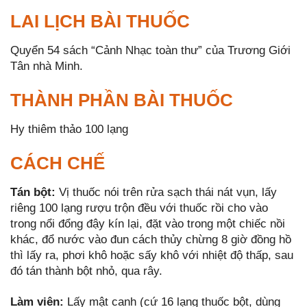
LAI LỊCH BÀI THUỐC
Quyển 54 sách “Cảnh Nhạc toàn thư” của Trương Giới
Tân nhà Minh.
THÀNH PHẦN BÀI THUỐC
Hy thiêm thảo 100 lạng
CÁCH CHẾ
Tán bột:
Vị thuốc nói trên rửa sạch thái nát vụn, lấy
riêng 100 lạng rượu trộn đều với thuốc rồi cho vào
trong nổi đổng đậy kín lại, đặt vào trong một chiếc nồi
khác, đổ nước vào đun cách thủy chừng 8 giờ đồng hồ
thì lấy ra, phơi khô hoặc sấy khô với nhiệt độ thấp, sau
đó tán thành bột nhỏ, qua rây.
Làm viên:
Lấy mật canh (cứ 16 lạng thuốc bột, dùng