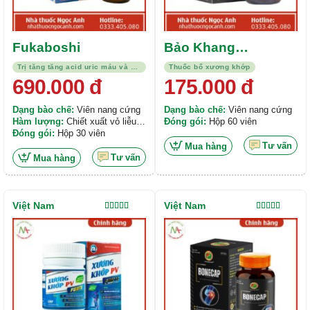
Fukaboshi
Bảo Khang
Napharco
Trị tăng tăng acid uric máu và bệnh gout
Thuốc bổ xương khớp
690.000
đ
175.000
đ
Dạng bào chế:
Viên nang cứng
Dạng bào chế:
Viên nang cứng
Hàm lượng:
Chiết xuất vỏ liễu
Đóng gói:
Hộp 60 viên
trắng 160mg; Cao khô hy thiêm
Đóng gói:
Hộp 30 viên
40mg; Bromelain 96GDU ;....
Tư vấn
Mua hàng
Tư vấn
Mua hàng
Việt Nam
Việt Nam
Được xếp
Được xếp
hạng
4.50
hạng
5.00
5
5 sao
sao