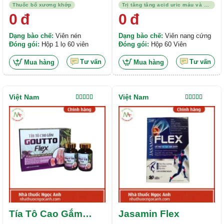
Health Care
Giằng
Thuốc bổ xương khớp
Trị tăng tăng acid uric máu và bệnh gout
0
đ
0
đ
Dạng bào chế:
Viên nén
Dạng bào chế:
Viên nang cứng
Đóng gói:
Hộp 1 lọ 60 viên
Đóng gói:
Hộp 60 Viên
Tư vấn
Tư vấn
Mua hàng
Mua hàng
Việt Nam
Việt Nam
Được xếp
Được xếp
hạng
5.00
5
hạng
4.00
sao
5 sao
Tía Tô Cao Gắm
Jasamin Flex