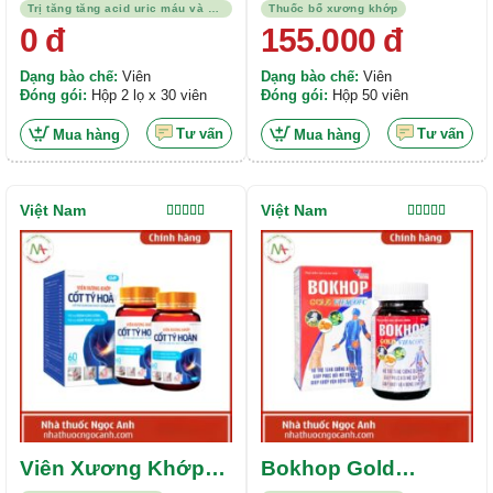
Goutto Flex
Trị tăng tăng acid uric máu và bệnh gout
Thuốc bổ xương khớp
0
đ
155.000
đ
Dạng bào chế:
Viên
Dạng bào chế:
Viên
Đóng gói:
Hộp 2 lọ x 30 viên
Đóng gói:
Hộp 50 viên
Tư vấn
Tư vấn
Mua hàng
Mua hàng
Việt Nam
Việt Nam
Được xếp
Được xếp
hạng
4.00
hạng
5.00
5
5 sao
sao
Viên Xương Khớp
Bokhop Gold