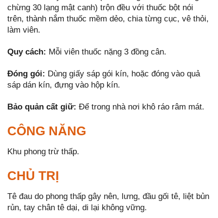
chừng 30 lạng mật canh) trộn đều với thuốc bột nói
trên, thành nắm thuốc mềm dẻo, chia từng cục, vê thỏi,
làm viên.
Quy cách:
Mỗi viên thuốc nặng 3 đồng cân.
Đóng gói:
Dùng giấy sáp gói kín, hoặc đóng vào quả
sáp dán kín, đựng vào hộp kín.
Bảo quản cất giữ:
Để trong nhà nơi khô ráo râm mát.
CÔNG NĂNG
Khu phong trừ thấp.
CHỦ TRỊ
Tê đau do phong thấp gây nên, lưng, đầu gối tê, liệt bủn
rủn, tay chân tê dại, di lại không vững.