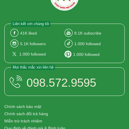
Liên kết với chúng tôi
41K
liked
8.1K
subscribe
5.1K
followers
1.000
followed
1.000
followed
1.000
followed
Mọi thắc mắc xin liên hệ
098.572.9595
Chính sách bảo mật
Chính sách đổi trả hàng
Miễn trừ trách nhiệm
Quy định về đánh giá & Bình luận