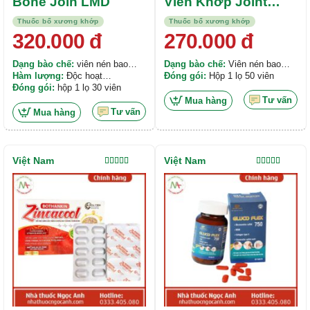
Bone Join LMD
Viên Khớp Joint
Care Bonemax
Thuốc bổ xương khớp
Thuốc bổ xương khớp
Glucosamin 1500
320.000
đ
270.000
đ
Dạng bào chế:
viên nén bao
Dạng bào chế:
Viên nén bao
phim
Hàm lượng:
Độc hoạt
phim
Đóng gói:
Hộp 1 lọ 50 viên
(Angelicae pubescens) 700mg,
Đóng gói:
hộp 1 lọ 30 viên
Khương hoạt (Notopterygium
Tư vấn
Mua hàng
incisium) 700mg, Đỗ trọng bắc
Tư vấn
Mua hàng
(Eucommia ulmoides) 600mg, Hy
thiêm (Siegesbeckia orientalis)
600mg, Ngưu tất (Achyranthes
bidentata) 600mg, Cẩu tích
Việt Nam
Việt Nam
(Cibotium barometz) 600mg, Cốt
Được xếp
Được xếp
hạng
4.00
hạng
4.50
toái bổ (Drynaria fortunei) 600mg,
5 sao
5 sao
Đương quy (Angelica sinensis)
400mg, Tục đoạn (Dipsacus
japonicus) 400mg, Tỳ giải
(Dioscorea tokoro Makino)
400mg, Đan sâm (Salvia
miltiorrhiza) 400mg, Tang ký sinh
(Herha Loranthi Gracifilolli)
300mg, Sinh địa (Rehmanniae
glutinosa) 300mg, Địa liền
(Kaempferia galanga) 300mg,