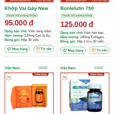
Sản
Khớp Vai Gáy New
Bonlelutin 750
phẩm
Thuốc bổ xương khớp
Thuốc bổ xương khớp
này
95.000
đ
125.000
đ
có
nhiều
Dạng bào chế:
Viên nang mềm
Dạng bào chế:
Viên nén bao
biến
Hàm lượng:
120mg Cao lá Bạch
phim
Hàm lượng:
240mg Collagen.
thể.
quả. 2mg Selenium yeast
Đóng gói:
Hộp 30 viên
750mg Glucosamin HCl. 240mg
Đóng gói:
Hộp 1 lọ x 30 viên,
2000ppm. 472mg cao khô của
Các
Calci carbonate. 480mg
Hộp 1 lọ x 60 viên
các thảo mộc gồm: 400mg Độc
Tư vấn
Mua hàng
tùy
Chondroitin sulfat natri. 250mg
Tư vấn
Mua hàng
hoạt; 750mg Ngưu tất; 200mg
MSM...
chọn
Bạch chỉ;...
có
thể
Việt Nam
Việt Nam
được
Được xếp
Được xếp
hạng
4.50
hạng
4.00
chọn
5 sao
5 sao
trên
trang
sản
phẩm