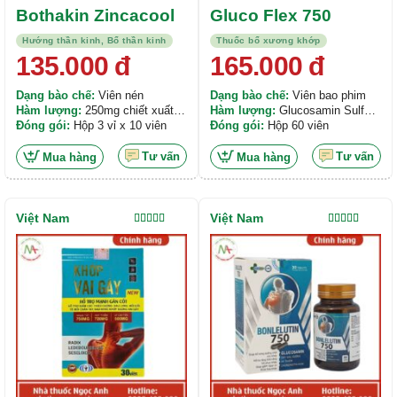
Bột tảo xoắn (Spirulina powder)
Bothakin Zincacool
Gluco Flex 750
100mg, Methyl sulfonyl methane
60mg
Hướng thần kinh, Bổ thần kinh
Thuốc bổ xương khớp
135.000
đ
165.000
đ
Dạng bào chế:
Viên nén
Dạng bào chế:
Viên bao phim
Hàm lượng:
250mg chiết xuất
Hàm lượng:
Glucosamin Sulfat
từ vỏ cây Liễu trắng. 60mg chiết
Đóng gói:
Hộp 3 vỉ x 10 viên
750mg, MSM 100mg,
Đóng gói:
Hộp 60 viên
xuất Móng quỷ. 40mg cao Hy
Chondroitin Sulfat natri 80%
thiêm. 60mg Fursultiamine.
50mg,...
Tư vấn
Tư vấn
Mua hàng
Mua hàng
50mg bột Địa liền. 10mg Vitamin
B1. 40mg Magie oxit. 20mg
Vitamin B6. 40mg cao Phòng
phong. 10mcg Vitamin B12.
Việt Nam
Việt Nam
40mg cao Xuyên khung.
Được xếp
Được xếp
hạng
4.50
hạng
5.00
5
5 sao
sao